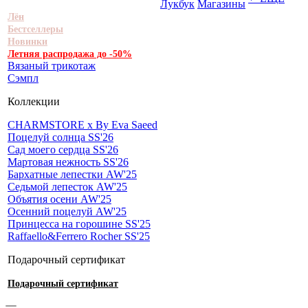
Лукбук
Магазины
Лён
Бестселлеры
Новинки
Летняя распродажа до -50%
Вязаный трикотаж
Сэмпл
Коллекции
CHARMSTORE х By Eva Saeed
Поцелуй солнца SS'26
Сад моего сердца SS'26
Мартовая нежность SS'26
Бархатные лепестки AW'25
Седьмой лепесток AW'25
Объятия осени AW'25
Осенний поцелуй AW'25
Принцесса на горошине SS'25
Raffaello&Ferrero Rocher SS'25
Подарочный сертификат
Подарочный сертификат