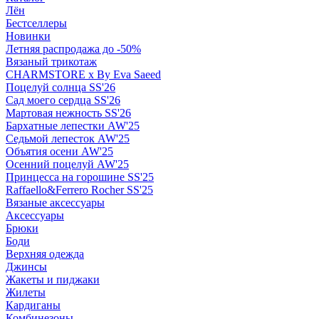
Лён
Бестселлеры
Новинки
Летняя распродажа до -50%
Вязаный трикотаж
CHARMSTORE х By Eva Saeed
Поцелуй солнца SS'26
Сад моего сердца SS'26
Мартовая нежность SS'26
Бархатные лепестки AW'25
Седьмой лепесток AW'25
Объятия осени AW'25
Осенний поцелуй AW'25
Принцесса на горошине SS'25
Raffaello&Ferrero Rocher SS'25
Вязаные аксессуары
Аксессуары
Брюки
Боди
Верхняя одежда
Джинсы
Жакеты и пиджаки
Жилеты
Кардиганы
Комбинезоны