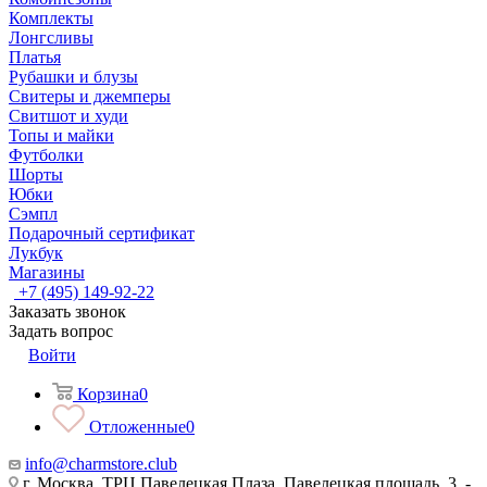
Комплекты
Лонгсливы
Платья
Рубашки и блузы
Свитеры и джемперы
Свитшот и худи
Топы и майки
Футболки
Шорты
Юбки
Сэмпл
Подарочный сертификат
Лукбук
Магазины
+7 (495) 149-92-22
Заказать звонок
Задать вопрос
Войти
Корзина
0
Отложенные
0
info@charmstore.club
г. Москва, ТРЦ Павелецкая Плаза, Павелецкая площадь, 3, -