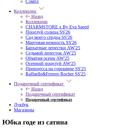
Сэмпл
Коллекции
Назад
Коллекции
CHARMSTORE х By Eva Saeed
Поцелуй солнца SS'26
Сад моего сердца SS'26
Мартовая нежность SS'26
Бархатные лепестки AW'25
Седьмой лепесток AW'25
Объятия осени AW'25
Осенний поцелуй AW'25
Принцесса на горошине SS'25
Raffaello&Ferrero Rocher SS'25
Подарочный сертификат
Назад
Подарочный сертификат
Подарочный сертификат
Лукбук
Магазины
Юбка годе из сатина