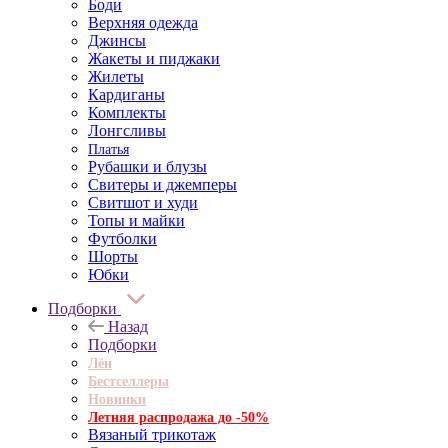
Боди
Верхняя одежда
Джинсы
Жакеты и пиджаки
Жилеты
Кардиганы
Комплекты
Лонгсливы
Платья
Рубашки и блузы
Свитеры и джемперы
Свитшот и худи
Топы и майки
Футболки
Шорты
Юбки
Подборки
Назад
Подборки
Лён
Бестселлеры
Новинки
Летняя распродажа до -50%
Вязаный трикотаж