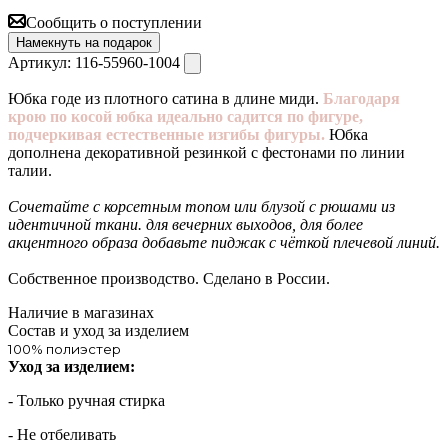
Сообщить о поступлении
Намекнуть на подарок
Артикул:
116-55960-1004
Юбка годе из плотного сатина в длине миди.
Благодаря
крою по косой юбка идеально садится по фигуре,
подчеркивая естественные изгибы фигуры.
Юбка
дополнена декоративной резинкой с фестонами по линии
талии.
Сочетайте с корсетным топом или блузой с рюшами из
идентичной ткани. для вечерних выходов, для более
акцентного образа добавьте пиджак с чёткой плечевой линий.
Собственное производство. Сделано в России.
Наличие в магазинах
Состав и уход за изделием
100% полиэстер
Уход за изделием:
- Только ручная стирка
- Не отбеливать