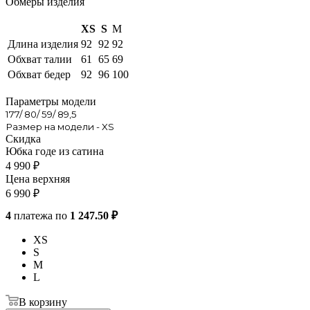
Обмеры изделия
XS
S
M
Длина изделия
92
92
92
Обхват талии
61
65
69
Обхват бедер
92
96
100
Параметры модели
177/ 80/ 59/ 89,5
Размер на модели - XS
Скидка
Юбка годе из сатина
4 990
₽
Цена верхняя
6 990
₽
4
платежа по
1 247.50 ₽
XS
S
M
L
В корзину