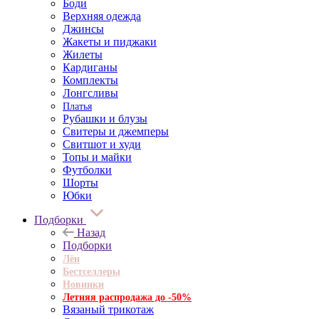
Боди
Верхняя одежда
Джинсы
Жакеты и пиджаки
Жилеты
Кардиганы
Комплекты
Лонгсливы
Платья
Рубашки и блузы
Свитеры и джемперы
Свитшот и худи
Топы и майки
Футболки
Шорты
Юбки
Подборки
Назад
Подборки
Лён
Бестселлеры
Новинки
Летняя распродажа до -50%
Вязаный трикотаж