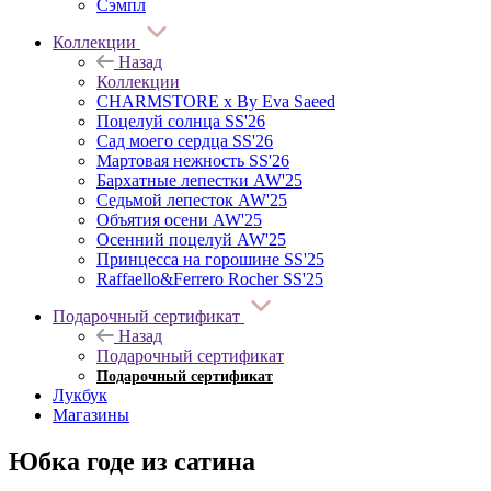
Сэмпл
Коллекции
Назад
Коллекции
CHARMSTORE х By Eva Saeed
Поцелуй солнца SS'26
Сад моего сердца SS'26
Мартовая нежность SS'26
Бархатные лепестки AW'25
Седьмой лепесток AW'25
Объятия осени AW'25
Осенний поцелуй AW'25
Принцесса на горошине SS'25
Raffaello&Ferrero Rocher SS'25
Подарочный сертификат
Назад
Подарочный сертификат
Подарочный сертификат
Лукбук
Магазины
Юбка годе из сатина