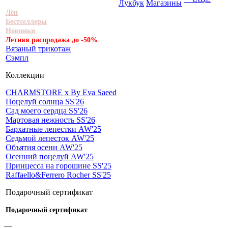
Лукбук
Магазины
Лён
Бестселлеры
Новинки
Летняя распродажа до -50%
Вязаный трикотаж
Сэмпл
Коллекции
CHARMSTORE х By Eva Saeed
Поцелуй солнца SS'26
Сад моего сердца SS'26
Мартовая нежность SS'26
Бархатные лепестки AW'25
Седьмой лепесток AW'25
Объятия осени AW'25
Осенний поцелуй AW'25
Принцесса на горошине SS'25
Raffaello&Ferrero Rocher SS'25
Подарочный сертификат
Подарочный сертификат