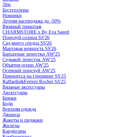
Лён
Бестселлеры
Новинки
Летняя распродажа до -50%
Вязаный трикотаж
CHARMSTORE х By Eva Saeed
Поцелуй солнца SS'26
Сад моего сердца SS'26
Мартовая нежность SS'26
Бархатные лепестки AW'25
Седьмой лепесток AW'25
Объятия осени AW'25
Осенний поцелуй AW'25
Принцесса на горошине SS'25
Raffaello&Ferrero Rocher SS'25
Вязаные аксессуары
Аксессуары
Брюки
Боди
Верхняя одежда
Джинсы
Жакеты и пиджаки
Жилеты
Кардиганы
Комбинезоны