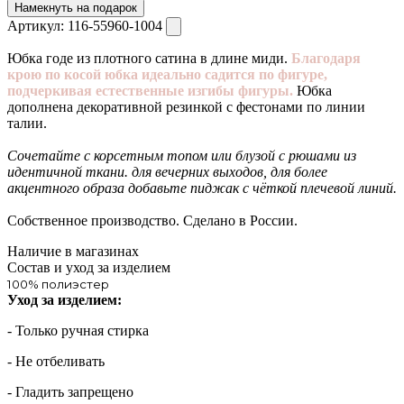
Намекнуть на подарок
Артикул:
116-55960-1004
Юбка годе из плотного сатина в длине миди.
Благодаря
крою по косой юбка идеально садится по фигуре,
подчеркивая естественные изгибы фигуры.
Юбка
дополнена декоративной резинкой с фестонами по линии
талии.
Сочетайте с корсетным топом или блузой с рюшами из
идентичной ткани. для вечерних выходов, для более
акцентного образа добавьте пиджак с чёткой плечевой линий.
Собственное производство. Сделано в России.
Наличие в магазинах
Состав и уход за изделием
100% полиэстер
Уход за изделием:
- Только ручная стирка
- Не отбеливать
- Гладить запрещено