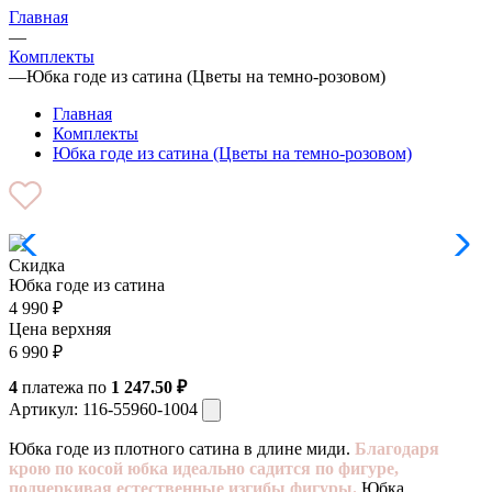
Главная
—
Комплекты
—
Юбка годе из сатина (Цветы на темно-розовом)
Главная
Комплекты
Юбка годе из сатина (Цветы на темно-розовом)
Скидка
Юбка годе из сатина
4 990
₽
Цена верхняя
6 990
₽
4
платежа по
1 247.50 ₽
Артикул:
116-55960-1004
Юбка годе из плотного сатина в длине миди.
Благодаря
крою по косой юбка идеально садится по фигуре,
подчеркивая естественные изгибы фигуры.
Юбка