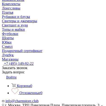
Комплекты
Лонгсливы
Платья
Рубашки и блузы
Свитеры и джемперы
Свитшот и худи
Топы и майки
Футболки
Шорты
Юбки
Сэмпл
Подарочный сертификат
Лукбук
Магазины
+7 (495) 149-92-22
Заказать звонок
Задать вопрос
Войти
Корзина
0
Отложенные
0
info@charmstore.club
г. Москва, ТРЦ Павелецкая Плаза, Павелецкая площадь, 3, -