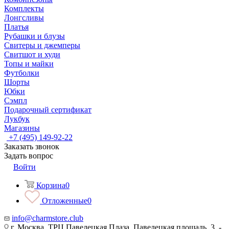
Комплекты
Лонгсливы
Платья
Рубашки и блузы
Свитеры и джемперы
Свитшот и худи
Топы и майки
Футболки
Шорты
Юбки
Сэмпл
Подарочный сертификат
Лукбук
Магазины
+7 (495) 149-92-22
Заказать звонок
Задать вопрос
Войти
Корзина
0
Отложенные
0
info@charmstore.club
г. Москва, ТРЦ Павелецкая Плаза, Павелецкая площадь, 3, -