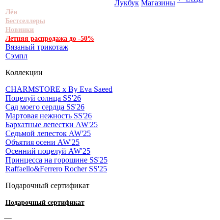
Лукбук
Магазины
Лён
Бестселлеры
Новинки
Летняя распродажа до -50%
Вязаный трикотаж
Сэмпл
Коллекции
CHARMSTORE х By Eva Saeed
Поцелуй солнца SS'26
Сад моего сердца SS'26
Мартовая нежность SS'26
Бархатные лепестки AW'25
Седьмой лепесток AW'25
Объятия осени AW'25
Осенний поцелуй AW'25
Принцесса на горошине SS'25
Raffaello&Ferrero Rocher SS'25
Подарочный сертификат
Подарочный сертификат