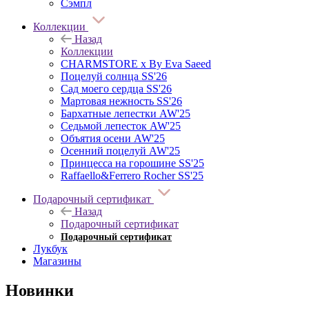
Сэмпл
Коллекции
Назад
Коллекции
CHARMSTORE х By Eva Saeed
Поцелуй солнца SS'26
Сад моего сердца SS'26
Мартовая нежность SS'26
Бархатные лепестки AW'25
Седьмой лепесток AW'25
Объятия осени AW'25
Осенний поцелуй AW'25
Принцесса на горошине SS'25
Raffaello&Ferrero Rocher SS'25
Подарочный сертификат
Назад
Подарочный сертификат
Подарочный сертификат
Лукбук
Магазины
Новинки