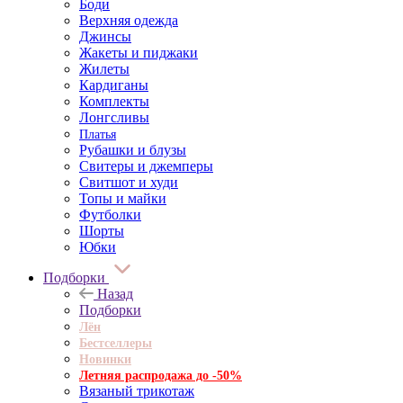
Боди
Верхняя одежда
Джинсы
Жакеты и пиджаки
Жилеты
Кардиганы
Комплекты
Лонгсливы
Платья
Рубашки и блузы
Свитеры и джемперы
Свитшот и худи
Топы и майки
Футболки
Шорты
Юбки
Подборки
Назад
Подборки
Лён
Бестселлеры
Новинки
Летняя распродажа до -50%
Вязаный трикотаж