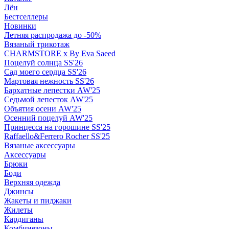
Лён
Бестселлеры
Новинки
Летняя распродажа до -50%
Вязаный трикотаж
CHARMSTORE х By Eva Saeed
Поцелуй солнца SS'26
Сад моего сердца SS'26
Мартовая нежность SS'26
Бархатные лепестки AW'25
Седьмой лепесток AW'25
Объятия осени AW'25
Осенний поцелуй AW'25
Принцесса на горошине SS'25
Raffaello&Ferrero Rocher SS'25
Вязаные аксессуары
Аксессуары
Брюки
Боди
Верхняя одежда
Джинсы
Жакеты и пиджаки
Жилеты
Кардиганы
Комбинезоны