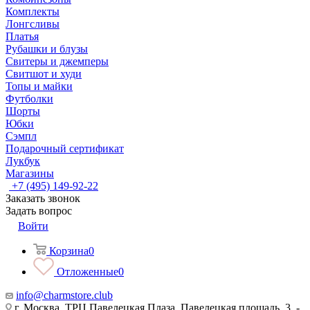
Комплекты
Лонгсливы
Платья
Рубашки и блузы
Свитеры и джемперы
Свитшот и худи
Топы и майки
Футболки
Шорты
Юбки
Сэмпл
Подарочный сертификат
Лукбук
Магазины
+7 (495) 149-92-22
Заказать звонок
Задать вопрос
Войти
Корзина
0
Отложенные
0
info@charmstore.club
г. Москва, ТРЦ Павелецкая Плаза, Павелецкая площадь, 3, -