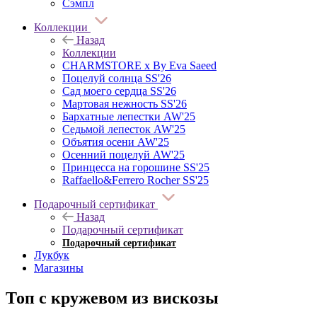
Сэмпл
Коллекции
Назад
Коллекции
CHARMSTORE х By Eva Saeed
Поцелуй солнца SS'26
Сад моего сердца SS'26
Мартовая нежность SS'26
Бархатные лепестки AW'25
Седьмой лепесток AW'25
Объятия осени AW'25
Осенний поцелуй AW'25
Принцесса на горошине SS'25
Raffaello&Ferrero Rocher SS'25
Подарочный сертификат
Назад
Подарочный сертификат
Подарочный сертификат
Лукбук
Магазины
Топ с кружевом из вискозы