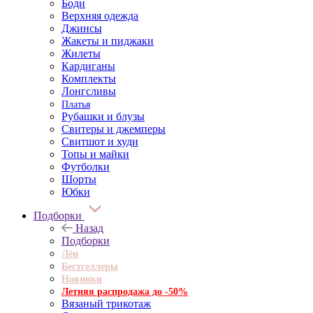
Боди
Верхняя одежда
Джинсы
Жакеты и пиджаки
Жилеты
Кардиганы
Комплекты
Лонгсливы
Платья
Рубашки и блузы
Свитеры и джемперы
Свитшот и худи
Топы и майки
Футболки
Шорты
Юбки
Подборки
Назад
Подборки
Лён
Бестселлеры
Новинки
Летняя распродажа до -50%
Вязаный трикотаж