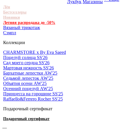
Лукбук
Магазины
Лён
Бестселлеры
Новинки
Летняя распродажа до -50%
Вязаный трикотаж
Сэмпл
Коллекции
CHARMSTORE х By Eva Saeed
Поцелуй солнца SS'26
Сад моего сердца SS'26
Мартовая нежность SS'26
Бархатные лепестки AW'25
Седьмой лепесток AW'25
Объятия осени AW'25
Осенний поцелуй AW'25
Принцесса на горошине SS'25
Raffaello&Ferrero Rocher SS'25
Подарочный сертификат
Подарочный сертификат