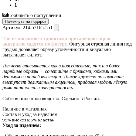
L
Сообщить о поступлении
Намекнуть на подарок
Артикул:
214-57165-551
Топ из вискозного трикотажа приталенного кроя
аккуратно садится по фигуре.
Фигурная отрезная линия под
грудью добавляет образу утончённости и визуально
вытягивает силуэт.
Топ легко вписывается как в повседневные, так и в более
нарядные образы — сочетайте с брюками, юбками или
денимом из нашей коллекции.
Тонкое кружево по горловине
выступает деликатным акцентом, придавая модели лёгкую
романтичность и завершённость.
Собственное производство. Сделано в России.
Наличие в магазинах
Состав и уход за изделием
95% вискоза; 5% эластан
Уход за изделием:
- Обычная стирка при температуре воды до 30 °C