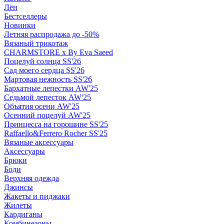
Лён
Бестселлеры
Новинки
Летняя распродажа до -50%
Вязаный трикотаж
CHARMSTORE х By Eva Saeed
Поцелуй солнца SS'26
Сад моего сердца SS'26
Мартовая нежность SS'26
Бархатные лепестки AW'25
Седьмой лепесток AW'25
Объятия осени AW'25
Осенний поцелуй AW'25
Принцесса на горошине SS'25
Raffaello&Ferrero Rocher SS'25
Вязаные аксессуары
Аксессуары
Брюки
Боди
Верхняя одежда
Джинсы
Жакеты и пиджаки
Жилеты
Кардиганы
Комбинезоны