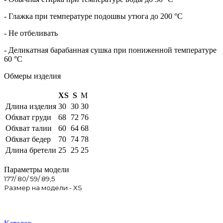
- Глажка при температуре подошвы утюга до 200 °C
- Не отбеливать
- Деликатная барабанная сушка при пониженной температуре
60 °C
Обмеры изделия
XS
S
M
Длина изделия
30
30
30
Обхват груди
68
72
76
Обхват талии
60
64
68
Обхват бедер
70
74
78
Длина бретели
25
25
25
Параметры модели
177/ 80/ 59/ 89,5
Размер на модели - XS