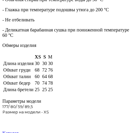
- Глажка при температуре подошвы утюга до 200 °C
- Не отбеливать
- Деликатная барабанная сушка при пониженной температуре
60 °C
Обмеры изделия
XS
S
M
Длина изделия
30
30
30
Обхват груди
68
72
76
Обхват талии
60
64
68
Обхват бедер
70
74
78
Длина бретели
25
25
25
Параметры модели
177/ 80/ 59/ 89,5
Размер на модели - XS