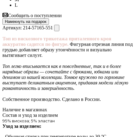
L
Сообщить о поступлении
Намекнуть на подарок
Артикул:
214-57165-551
Топ из вискозного трикотажа приталенного кроя
аккуратно садится по фигуре.
Фигурная отрезная линия под
грудью добавляет образу утончённости и визуально
вытягивает силуэт.
Топ легко вписывается как в повседневные, так и в более
нарядные образы — сочетайте с брюками, юбками или
денимом из нашей коллекции.
Тонкое кружево по горловине
выступает деликатным акцентом, придавая модели лёгкую
романтичность и завершённость.
Собственное производство. Сделано в России.
Наличие в магазинах
Состав и уход за изделием
95% вискоза; 5% эластан
Уход за изделием:
- Обычная стирка при температуре воды до 30 °C