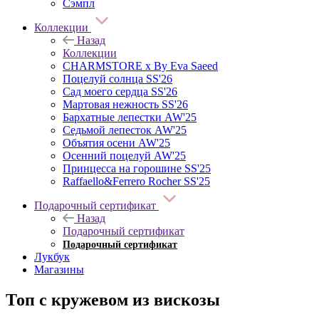
Сэмпл
Коллекции
Назад
Коллекции
CHARMSTORE х By Eva Saeed
Поцелуй солнца SS'26
Сад моего сердца SS'26
Мартовая нежность SS'26
Бархатные лепестки AW'25
Седьмой лепесток AW'25
Объятия осени AW'25
Осенний поцелуй AW'25
Принцесса на горошине SS'25
Raffaello&Ferrero Rocher SS'25
Подарочный сертификат
Назад
Подарочный сертификат
Подарочный сертификат
Лукбук
Магазины
Топ с кружевом из вискозы