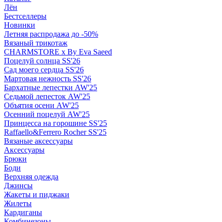
Лён
Бестселлеры
Новинки
Летняя распродажа до -50%
Вязаный трикотаж
CHARMSTORE х By Eva Saeed
Поцелуй солнца SS'26
Сад моего сердца SS'26
Мартовая нежность SS'26
Бархатные лепестки AW'25
Седьмой лепесток AW'25
Объятия осени AW'25
Осенний поцелуй AW'25
Принцесса на горошине SS'25
Raffaello&Ferrero Rocher SS'25
Вязаные аксессуары
Аксессуары
Брюки
Боди
Верхняя одежда
Джинсы
Жакеты и пиджаки
Жилеты
Кардиганы
Комбинезоны