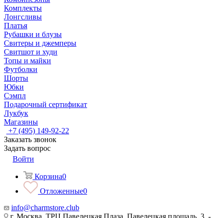
Комплекты
Лонгсливы
Платья
Рубашки и блузы
Свитеры и джемперы
Свитшот и худи
Топы и майки
Футболки
Шорты
Юбки
Сэмпл
Подарочный сертификат
Лукбук
Магазины
+7 (495) 149-92-22
Заказать звонок
Задать вопрос
Войти
Корзина
0
Отложенные
0
info@charmstore.club
г. Москва, ТРЦ Павелецкая Плаза, Павелецкая площадь, 3, -