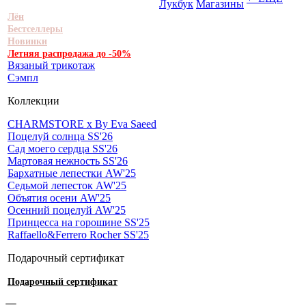
Лукбук
Магазины
Лён
Бестселлеры
Новинки
Летняя распродажа до -50%
Вязаный трикотаж
Сэмпл
Коллекции
CHARMSTORE х By Eva Saeed
Поцелуй солнца SS'26
Сад моего сердца SS'26
Мартовая нежность SS'26
Бархатные лепестки AW'25
Седьмой лепесток AW'25
Объятия осени AW'25
Осенний поцелуй AW'25
Принцесса на горошине SS'25
Raffaello&Ferrero Rocher SS'25
Подарочный сертификат
Подарочный сертификат