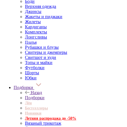
Боди
Верхняя одежда
Джинсы
Жакеты и пиджаки
Жилеты
Кардиганы
Комплекты
Лонгсливы
Платья
Рубашки и блузы
Свитеры и джемперы
Свитшот и худи
Топы и майки
Футболки
Шорты
Юбки
Подборки
Назад
Подборки
Лён
Бестселлеры
Новинки
Летняя распродажа до -50%
Вязаный трикотаж