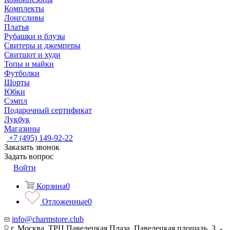
Комплекты
Лонгсливы
Платья
Рубашки и блузы
Свитеры и джемперы
Свитшот и худи
Топы и майки
Футболки
Шорты
Юбки
Сэмпл
Подарочный сертификат
Лукбук
Магазины
+7 (495) 149-92-22
Заказать звонок
Задать вопрос
Войти
Корзина
0
Отложенные
0
info@charmstore.club
г. Москва, ТРЦ Павелецкая Плаза, Павелецкая площадь, 3, -