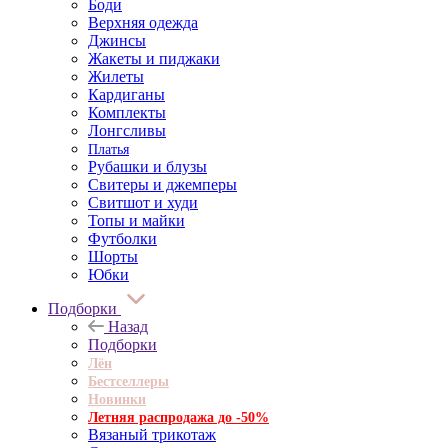
Боди
Верхняя одежда
Джинсы
Жакеты и пиджаки
Жилеты
Кардиганы
Комплекты
Лонгсливы
Платья
Рубашки и блузы
Свитеры и джемперы
Свитшот и худи
Топы и майки
Футболки
Шорты
Юбки
Подборки
Назад
Подборки
Лён
Бестселлеры
Новинки
Летняя распродажа до -50%
Вязаный трикотаж