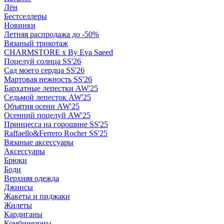
Лён
Бестселлеры
Новинки
Летняя распродажа до -50%
Вязаный трикотаж
CHARMSTORE х By Eva Saeed
Поцелуй солнца SS'26
Сад моего сердца SS'26
Мартовая нежность SS'26
Бархатные лепестки AW'25
Седьмой лепесток AW'25
Объятия осени AW'25
Осенний поцелуй AW'25
Принцесса на горошине SS'25
Raffaello&Ferrero Rocher SS'25
Вязаные аксессуары
Аксессуары
Брюки
Боди
Верхняя одежда
Джинсы
Жакеты и пиджаки
Жилеты
Кардиганы
Комбинезоны