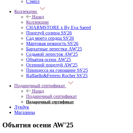
Сэмпл
Коллекции
Назад
Коллекции
CHARMSTORE х By Eva Saeed
Поцелуй солнца SS'26
Сад моего сердца SS'26
Мартовая нежность SS'26
Бархатные лепестки AW'25
Седьмой лепесток AW'25
Объятия осени AW'25
Осенний поцелуй AW'25
Принцесса на горошине SS'25
Raffaello&Ferrero Rocher SS'25
Подарочный сертификат
Назад
Подарочный сертификат
Подарочный сертификат
Лукбук
Магазины
Объятия осени AW'25