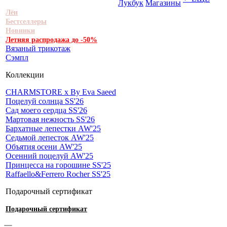
Лукбук
Магазины
Лён
Бестселлеры
Новинки
Летняя распродажа до -50%
Вязаный трикотаж
Сэмпл
Коллекции
CHARMSTORE х By Eva Saeed
Поцелуй солнца SS'26
Сад моего сердца SS'26
Мартовая нежность SS'26
Бархатные лепестки AW'25
Седьмой лепесток AW'25
Объятия осени AW'25
Осенний поцелуй AW'25
Принцесса на горошине SS'25
Raffaello&Ferrero Rocher SS'25
Подарочный сертификат
Подарочный сертификат