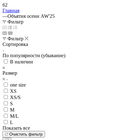
62
Главная
—
Объятия осени AW'25
Фильтр
Фильтр
Сортировка
По популярности (убывание)
В наличии
Размер
one size
XS
XS/S
S
M
M/L
L
Показать все
Очистить фильтр