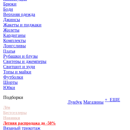
Брюки
Боди
Верхняя одежда
Джинсы
Жакеты и пиджаки
Жилеты
Кардиганы
Комплекты
Лонгсливы
Платья
Рубашки и блузы
Свитеры и джемперы
Свитшот и худи
Топы и майки
Футболки
Шорты
Юбки
Подборки
+ ЕЩЕ
Лукбук
Магазины
Лён
Бестселлеры
Новинки
Летняя распродажа до -50%
Вязаный трикотаж