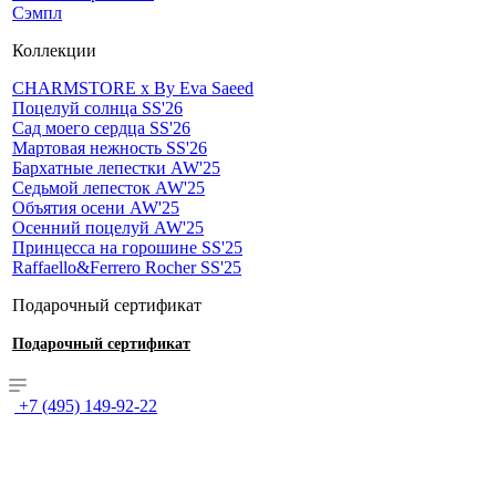
Сэмпл
Коллекции
CHARMSTORE х By Eva Saeed
Поцелуй солнца SS'26
Сад моего сердца SS'26
Мартовая нежность SS'26
Бархатные лепестки AW'25
Седьмой лепесток AW'25
Объятия осени AW'25
Осенний поцелуй AW'25
Принцесса на горошине SS'25
Raffaello&Ferrero Rocher SS'25
Подарочный сертификат
Подарочный сертификат
+7 (495) 149-92-22