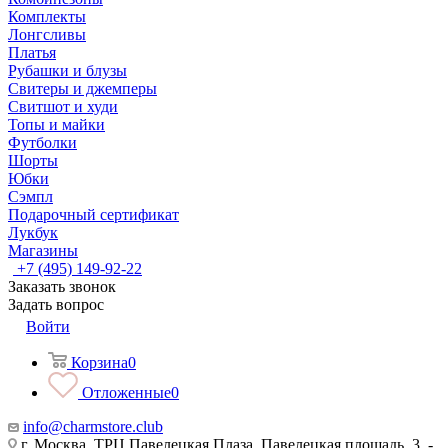
Комплекты
Лонгсливы
Платья
Рубашки и блузы
Свитеры и джемперы
Свитшот и худи
Топы и майки
Футболки
Шорты
Юбки
Сэмпл
Подарочный сертификат
Лукбук
Магазины
+7 (495) 149-92-22
Заказать звонок
Задать вопрос
Войти
Корзина
0
Отложенные
0
info@charmstore.club
г. Москва, ТРЦ Павелецкая Плаза, Павелецкая площадь, 3, -