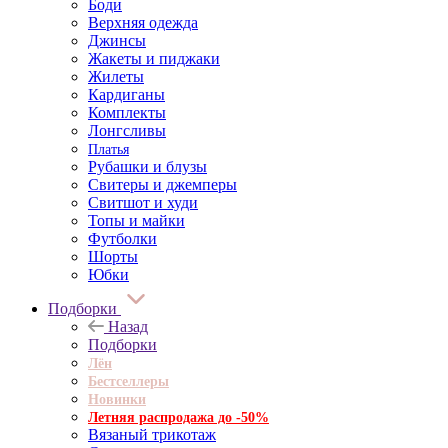
Боди
Верхняя одежда
Джинсы
Жакеты и пиджаки
Жилеты
Кардиганы
Комплекты
Лонгсливы
Платья
Рубашки и блузы
Свитеры и джемперы
Свитшот и худи
Топы и майки
Футболки
Шорты
Юбки
Подборки
Назад
Подборки
Лён
Бестселлеры
Новинки
Летняя распродажа до -50%
Вязаный трикотаж