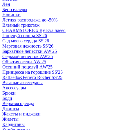
Лён
Бестселлеры
Новинки
Летняя распродажа до -50%
Вязаный трикотаж
CHARMSTORE х By Eva Saeed
Поцелуй солнца SS'26
Сад моего сердца SS'26
Мартовая нежность SS'26
Бархатные лепестки AW'25
Седьмой лепесток AW'25
Объятия осени AW'25
Осенний поцелуй AW'25
Принцесса на горошине SS'25
Raffaello&Ferrero Rocher SS'25
Вязаные аксессуары
Аксессуары
Брюки
Боди
Верхняя одежда
Джинсы
Жакеты и пиджаки
Жилеты
Кардиганы
Комбинезоны