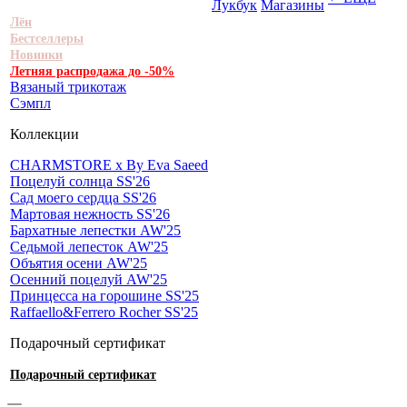
Лукбук
Магазины
Лён
Бестселлеры
Новинки
Летняя распродажа до -50%
Вязаный трикотаж
Сэмпл
Коллекции
CHARMSTORE х By Eva Saeed
Поцелуй солнца SS'26
Сад моего сердца SS'26
Мартовая нежность SS'26
Бархатные лепестки AW'25
Седьмой лепесток AW'25
Объятия осени AW'25
Осенний поцелуй AW'25
Принцесса на горошине SS'25
Raffaello&Ferrero Rocher SS'25
Подарочный сертификат
Подарочный сертификат