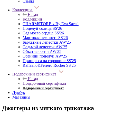
Сэмпл
Коллекции
Назад
Коллекции
CHARMSTORE х By Eva Saeed
Поцелуй солнца SS'26
Сад моего сердца SS'26
Мартовая нежность SS'26
Бархатные лепестки AW'25
Седьмой лепесток AW'25
Объятия осени AW'25
Осенний поцелуй AW'25
Принцесса на горошине SS'25
Raffaello&Ferrero Rocher SS'25
Подарочный сертификат
Назад
Подарочный сертификат
Подарочный сертификат
Лукбук
Магазины
Джоггеры из мягкого трикотажа