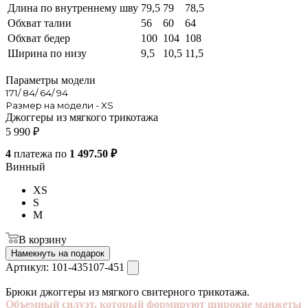
Длина по внутреннему шву
79,5
79
78,5
Обхват талии
56
60
64
Обхват бедер
100
104
108
Ширина по низу
9,5
10,5
11,5
Параметры модели
171/ 84/ 64/ 94
Размер на модели - XS
Джоггеры из мягкого трикотажа
5 990
₽
4
платежа по
1 497.50 ₽
Винный
XS
S
M
В корзину
Намекнуть на подарок
Артикул:
101-435107-451
Брюки джоггеры из мягкого свитерного трикотажа.
Объемный силуэт, который формируют широкие манжеты