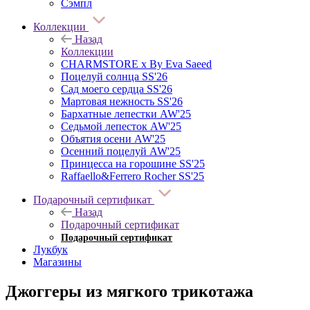
Сэмпл
Коллекции
Назад
Коллекции
CHARMSTORE х By Eva Saeed
Поцелуй солнца SS'26
Сад моего сердца SS'26
Мартовая нежность SS'26
Бархатные лепестки AW'25
Седьмой лепесток AW'25
Объятия осени AW'25
Осенний поцелуй AW'25
Принцесса на горошине SS'25
Raffaello&Ferrero Rocher SS'25
Подарочный сертификат
Назад
Подарочный сертификат
Подарочный сертификат
Лукбук
Магазины
Джоггеры из мягкого трикотажа