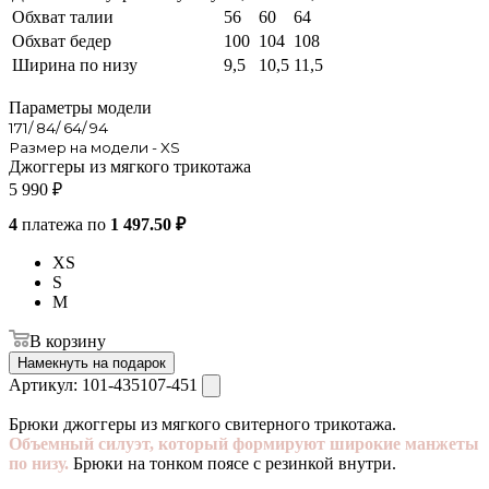
Обхват талии
56
60
64
Обхват бедер
100
104
108
Ширина по низу
9,5
10,5
11,5
Параметры модели
171/ 84/ 64/ 94
Размер на модели - XS
Джоггеры из мягкого трикотажа
5 990
₽
4
платежа по
1 497.50 ₽
XS
S
M
В корзину
Намекнуть на подарок
Артикул:
101-435107-451
Брюки джоггеры из мягкого свитерного трикотажа.
Объемный силуэт, который формируют широкие манжеты
по низу.
Брюки на тонком поясе с резинкой внутри.