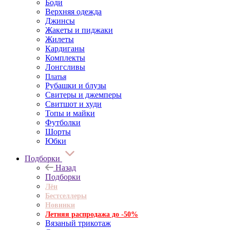
Боди
Верхняя одежда
Джинсы
Жакеты и пиджаки
Жилеты
Кардиганы
Комплекты
Лонгсливы
Платья
Рубашки и блузы
Свитеры и джемперы
Свитшот и худи
Топы и майки
Футболки
Шорты
Юбки
Подборки
Назад
Подборки
Лён
Бестселлеры
Новинки
Летняя распродажа до -50%
Вязаный трикотаж