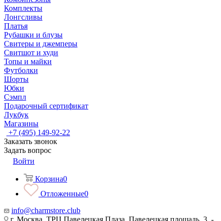
Комплекты
Лонгсливы
Платья
Рубашки и блузы
Свитеры и джемперы
Свитшот и худи
Топы и майки
Футболки
Шорты
Юбки
Сэмпл
Подарочный сертификат
Лукбук
Магазины
+7 (495) 149-92-22
Заказать звонок
Задать вопрос
Войти
Корзина
0
Отложенные
0
info@charmstore.club
г. Москва, ТРЦ Павелецкая Плаза, Павелецкая площадь, 3, -