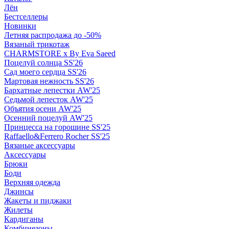
Лён
Бестселлеры
Новинки
Летняя распродажа до -50%
Вязаный трикотаж
CHARMSTORE х By Eva Saeed
Поцелуй солнца SS'26
Сад моего сердца SS'26
Мартовая нежность SS'26
Бархатные лепестки AW'25
Седьмой лепесток AW'25
Объятия осени AW'25
Осенний поцелуй AW'25
Принцесса на горошине SS'25
Raffaello&Ferrero Rocher SS'25
Вязаные аксессуары
Аксессуары
Брюки
Боди
Верхняя одежда
Джинсы
Жакеты и пиджаки
Жилеты
Кардиганы
Комбинезоны