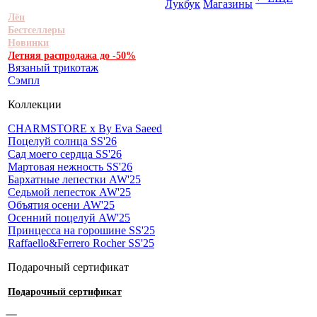
Лукбук
Магазины
Лён
Бестселлеры
Новинки
Летняя распродажа до -50%
Вязаный трикотаж
Сэмпл
Коллекции
CHARMSTORE х By Eva Saeed
Поцелуй солнца SS'26
Сад моего сердца SS'26
Мартовая нежность SS'26
Бархатные лепестки AW'25
Седьмой лепесток AW'25
Объятия осени AW'25
Осенний поцелуй AW'25
Принцесса на горошине SS'25
Raffaello&Ferrero Rocher SS'25
Подарочный сертификат
Подарочный сертификат