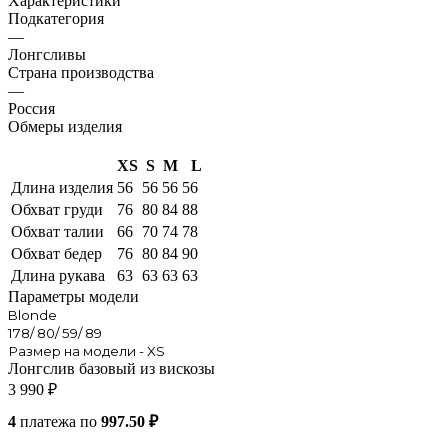
Характеристики
Подкатегория
—
Лонгсливы
Страна производства
—
Россия
Обмеры изделия
XS
S
M
L
Длина изделия
56
56
56
56
Обхват груди
76
80
84
88
Обхват талии
66
70
74
78
Обхват бедер
76
80
84
90
Длина рукава
63
63
63
63
Параметры модели
Blonde
178/ 80/ 59/ 89
Размер на модели - XS
Лонгслив базовый из вискозы
3 990
₽
4
платежа по
997.50 ₽