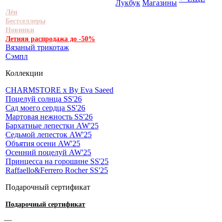
Лукбук
Магазины
Лён
Бестселлеры
Новинки
Летняя распродажа до -50%
Вязаный трикотаж
Сэмпл
Коллекции
CHARMSTORE х By Eva Saeed
Поцелуй солнца SS'26
Сад моего сердца SS'26
Мартовая нежность SS'26
Бархатные лепестки AW'25
Седьмой лепесток AW'25
Объятия осени AW'25
Осенний поцелуй AW'25
Принцесса на горошине SS'25
Raffaello&Ferrero Rocher SS'25
Подарочный сертификат
Подарочный сертификат