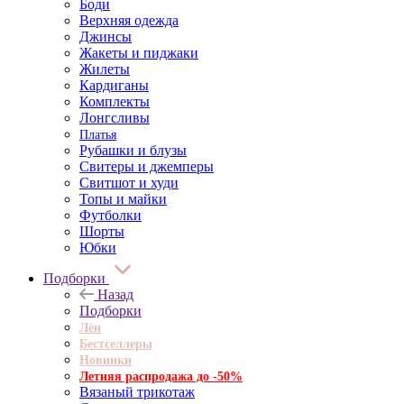
Боди
Верхняя одежда
Джинсы
Жакеты и пиджаки
Жилеты
Кардиганы
Комплекты
Лонгсливы
Платья
Рубашки и блузы
Свитеры и джемперы
Свитшот и худи
Топы и майки
Футболки
Шорты
Юбки
Подборки
Назад
Подборки
Лён
Бестселлеры
Новинки
Летняя распродажа до -50%
Вязаный трикотаж