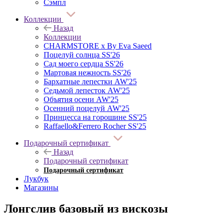
Сэмпл
Коллекции
Назад
Коллекции
CHARMSTORE х By Eva Saeed
Поцелуй солнца SS'26
Сад моего сердца SS'26
Мартовая нежность SS'26
Бархатные лепестки AW'25
Седьмой лепесток AW'25
Объятия осени AW'25
Осенний поцелуй AW'25
Принцесса на горошине SS'25
Raffaello&Ferrero Rocher SS'25
Подарочный сертификат
Назад
Подарочный сертификат
Подарочный сертификат
Лукбук
Магазины
Лонгслив базовый из вискозы