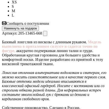
XS
S
M
L
Сообщить о поступлении
Намекнуть на подарок
Артикул:
205-13465-668
Базовый лонгслив из вискозы с длинным рукавом.
Модель
выполнена в приталенном силуэте и садится точно по
фигуре,
аккуратно подчеркивая линию талии и груди.
Обработанная круглая горловина для большего удобства и
комфортной носки. Изделие разработано из приятной к телу
вискозной трикотажной ткани.
Лонгслив отличная альтернатива водолазкам и свитерам, его
можно носить самостоятельное или в качестве первого слоя.
Базовые оттенки модели идеально вписываются в
классический офисный гардероб. Носите с костюмами или со
строгими юбками разной длины. Для неформальных встреч
составьте многослойный лук с брюками из денима и
кардиганом свободного кроя.
Собственное производство. Сделано в России.