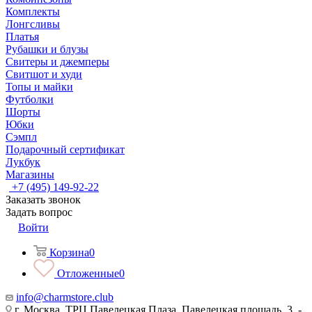
Комплекты
Лонгсливы
Платья
Рубашки и блузы
Свитеры и джемперы
Свитшот и худи
Топы и майки
Футболки
Шорты
Юбки
Сэмпл
Подарочный сертификат
Лукбук
Магазины
+7 (495) 149-92-22
Заказать звонок
Задать вопрос
Войти
Корзина
0
Отложенные
0
info@charmstore.club
г. Москва, ТРЦ Павелецкая Плаза, Павелецкая площадь, 3, -