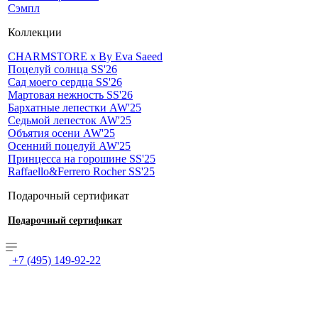
Сэмпл
Коллекции
CHARMSTORE х By Eva Saeed
Поцелуй солнца SS'26
Сад моего сердца SS'26
Мартовая нежность SS'26
Бархатные лепестки AW'25
Седьмой лепесток AW'25
Объятия осени AW'25
Осенний поцелуй AW'25
Принцесса на горошине SS'25
Raffaello&Ferrero Rocher SS'25
Подарочный сертификат
Подарочный сертификат
+7 (495) 149-92-22