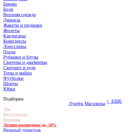
Брюки
Боди
Верхняя одежда
Джинсы
Жакеты и пиджаки
Жилеты
Кардиганы
Комплекты
Лонгсливы
Платья
Рубашки и блузы
Свитеры и джемперы
Свитшот и худи
Топы и майки
Футболки
Шорты
Юбки
Подборки
+ ЕЩЕ
Лукбук
Магазины
Лён
Бестселлеры
Новинки
Летняя распродажа до -50%
Вязаный трикотаж