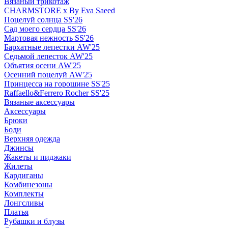
Вязаный трикотаж
CHARMSTORE х By Eva Saeed
Поцелуй солнца SS'26
Сад моего сердца SS'26
Мартовая нежность SS'26
Бархатные лепестки AW'25
Седьмой лепесток AW'25
Объятия осени AW'25
Осенний поцелуй AW'25
Принцесса на горошине SS'25
Raffaello&Ferrero Rocher SS'25
Вязаные аксессуары
Аксессуары
Брюки
Боди
Верхняя одежда
Джинсы
Жакеты и пиджаки
Жилеты
Кардиганы
Комбинезоны
Комплекты
Лонгсливы
Платья
Рубашки и блузы