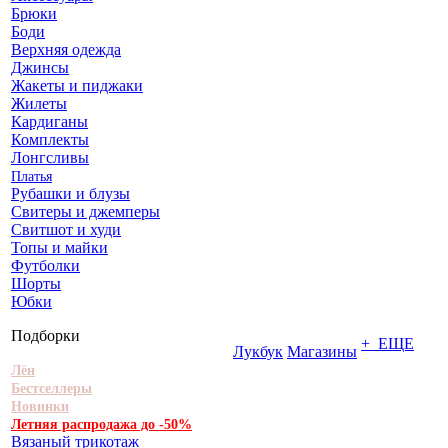
Брюки
Боди
Верхняя одежда
Джинсы
Жакеты и пиджаки
Жилеты
Кардиганы
Комплекты
Лонгсливы
Платья
Рубашки и блузы
Свитеры и джемперы
Свитшот и худи
Топы и майки
Футболки
Шорты
Юбки
Подборки
+ ЕЩЕ
Лукбук
Магазины
Лён
Бестселлеры
Новинки
Летняя распродажа до -50%
Вязаный трикотаж