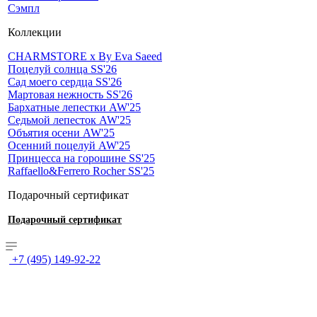
Сэмпл
Коллекции
CHARMSTORE х By Eva Saeed
Поцелуй солнца SS'26
Сад моего сердца SS'26
Мартовая нежность SS'26
Бархатные лепестки AW'25
Седьмой лепесток AW'25
Объятия осени AW'25
Осенний поцелуй AW'25
Принцесса на горошине SS'25
Raffaello&Ferrero Rocher SS'25
Подарочный сертификат
Подарочный сертификат
+7 (495) 149-92-22