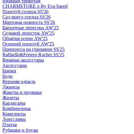
Вязаный трикотаж
CHARMSTORE х By Eva Saeed
Поцелуй солнца SS'26
Сад моего сердца SS'26
Мартовая нежность SS'26
Бархатные лепестки AW'25
Седьмой лепесток AW'25
Объятия осени AW'25
Осенний поцелуй AW'25
Принцесса на горошине SS'25
Raffaello&Ferrero Rocher SS'25
Вязаные аксессуары
Аксессуары
Брюки
Боди
Верхняя одежда
Джинсы
Жакеты и пиджаки
Жилеты
Кардиганы
Комбинезоны
Комплекты
Лонгсливы
Платья
Рубашки и блузы