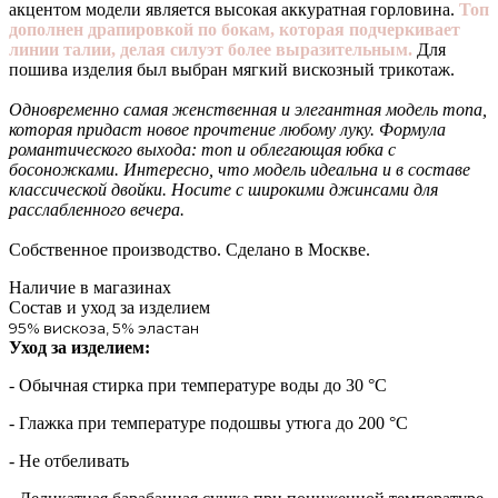
акцентом модели является высокая аккуратная горловина.
Топ
дополнен драпировкой по бокам, которая подчеркивает
линии талии, делая силуэт более выразительным.
Для
пошива изделия был выбран мягкий вискозный трикотаж.
Одновременно самая женственная и элегантная модель топа,
которая придаст новое прочтение любому луку. Формула
романтического выхода: топ и облегающая юбка с
босоножками. Интересно, что модель идеальна и в составе
классической двойки. Носите с широкими джинсами для
расслабленного вечера.
Собственное производство. Сделано в Москве.
Наличие в магазинах
Состав и уход за изделием
95% вискоза, 5% эластан
Уход за изделием:
- Обычная стирка при температуре воды до 30 °C
- Глажка при температуре подошвы утюга до 200 °C
- Не отбеливать