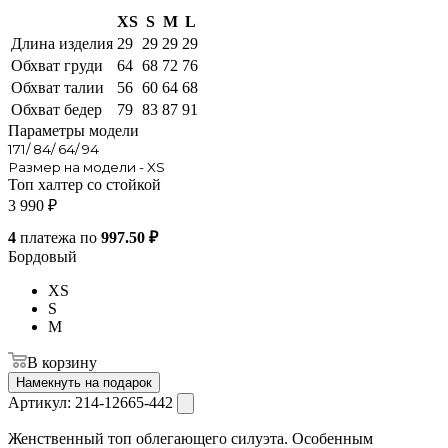
XS
S
M
L
Длина изделия
29
29
29
29
Обхват груди
64
68
72
76
Обхват талии
56
60
64
68
Обхват бедер
79
83
87
91
Параметры модели
171/ 84/ 64/ 94
Размер на модели - XS
Топ халтер со стойкой
3 990
₽
4
платежа по
997.50 ₽
Бордовый
XS
S
M
В корзину
Намекнуть на подарок
Артикул:
214-12665-442
Женственный топ облегающего силуэта. Особенным