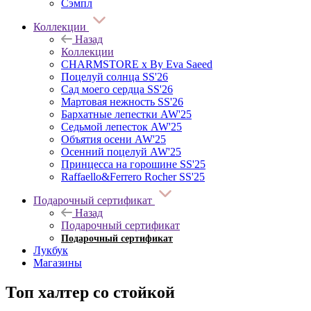
Сэмпл
Коллекции
Назад
Коллекции
CHARMSTORE х By Eva Saeed
Поцелуй солнца SS'26
Сад моего сердца SS'26
Мартовая нежность SS'26
Бархатные лепестки AW'25
Седьмой лепесток AW'25
Объятия осени AW'25
Осенний поцелуй AW'25
Принцесса на горошине SS'25
Raffaello&Ferrero Rocher SS'25
Подарочный сертификат
Назад
Подарочный сертификат
Подарочный сертификат
Лукбук
Магазины
Топ халтер со стойкой