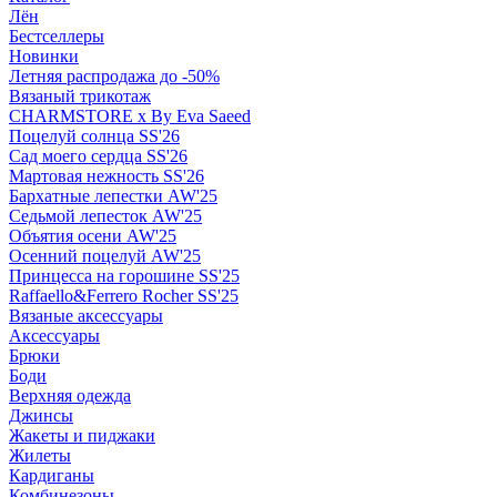
Лён
Бестселлеры
Новинки
Летняя распродажа до -50%
Вязаный трикотаж
CHARMSTORE х By Eva Saeed
Поцелуй солнца SS'26
Сад моего сердца SS'26
Мартовая нежность SS'26
Бархатные лепестки AW'25
Седьмой лепесток AW'25
Объятия осени AW'25
Осенний поцелуй AW'25
Принцесса на горошине SS'25
Raffaello&Ferrero Rocher SS'25
Вязаные аксессуары
Аксессуары
Брюки
Боди
Верхняя одежда
Джинсы
Жакеты и пиджаки
Жилеты
Кардиганы
Комбинезоны