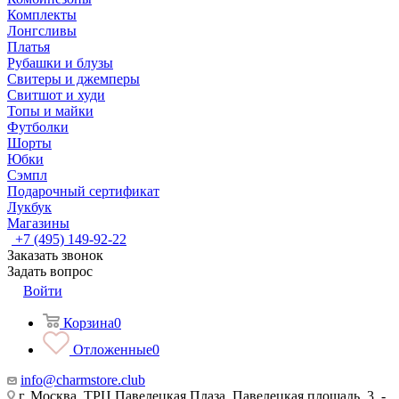
Комплекты
Лонгсливы
Платья
Рубашки и блузы
Свитеры и джемперы
Свитшот и худи
Топы и майки
Футболки
Шорты
Юбки
Сэмпл
Подарочный сертификат
Лукбук
Магазины
+7 (495) 149-92-22
Заказать звонок
Задать вопрос
Войти
Корзина
0
Отложенные
0
info@charmstore.club
г. Москва, ТРЦ Павелецкая Плаза, Павелецкая площадь, 3, -