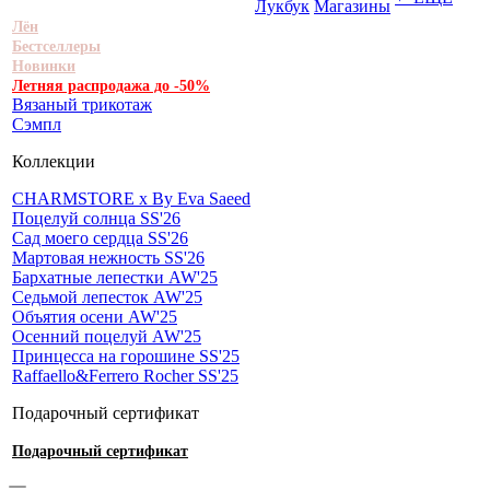
Лукбук
Магазины
Лён
Бестселлеры
Новинки
Летняя распродажа до -50%
Вязаный трикотаж
Сэмпл
Коллекции
CHARMSTORE х By Eva Saeed
Поцелуй солнца SS'26
Сад моего сердца SS'26
Мартовая нежность SS'26
Бархатные лепестки AW'25
Седьмой лепесток AW'25
Объятия осени AW'25
Осенний поцелуй AW'25
Принцесса на горошине SS'25
Raffaello&Ferrero Rocher SS'25
Подарочный сертификат
Подарочный сертификат