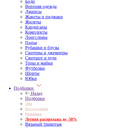
Боди
Верхняя одежда
Джинсы
Жакеты и пиджаки
Жилеты
Кардиганы
Комплекты
Лонгсливы
Платья
Рубашки и блузы
Свитеры и джемперы
Свитшот и худи
Топы и майки
Футболки
Шорты
Юбки
Подборки
Назад
Подборки
Лён
Бестселлеры
Новинки
Летняя распродажа до -50%
Вязаный трикотаж