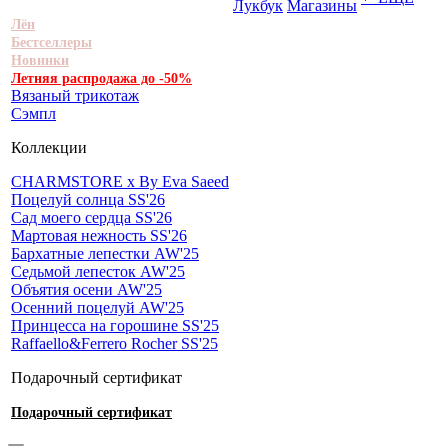
Лукбук
Магазины
Лён
Бестселлеры
Новинки
Летняя распродажа до -50%
Вязаный трикотаж
Сэмпл
Коллекции
CHARMSTORE х By Eva Saeed
Поцелуй солнца SS'26
Сад моего сердца SS'26
Мартовая нежность SS'26
Бархатные лепестки AW'25
Седьмой лепесток AW'25
Объятия осени AW'25
Осенний поцелуй AW'25
Принцесса на горошине SS'25
Raffaello&Ferrero Rocher SS'25
Подарочный сертификат
Подарочный сертификат