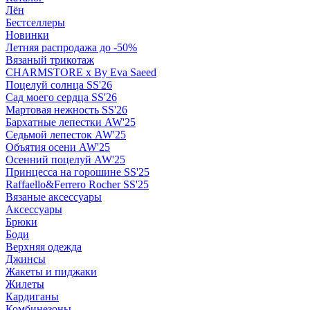
Лён
Бестселлеры
Новинки
Летняя распродажа до -50%
Вязаный трикотаж
CHARMSTORE х By Eva Saeed
Поцелуй солнца SS'26
Сад моего сердца SS'26
Мартовая нежность SS'26
Бархатные лепестки AW'25
Седьмой лепесток AW'25
Объятия осени AW'25
Осенний поцелуй AW'25
Принцесса на горошине SS'25
Raffaello&Ferrero Rocher SS'25
Вязаные аксессуары
Аксессуары
Брюки
Боди
Верхняя одежда
Джинсы
Жакеты и пиджаки
Жилеты
Кардиганы
Комбинезоны