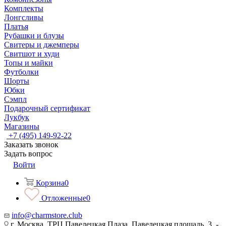
Комплекты
Лонгсливы
Платья
Рубашки и блузы
Свитеры и джемперы
Свитшот и худи
Топы и майки
Футболки
Шорты
Юбки
Сэмпл
Подарочный сертификат
Лукбук
Магазины
+7 (495) 149-92-22
Заказать звонок
Задать вопрос
Войти
Корзина
0
Отложенные
0
info@charmstore.club
г. Москва, ТРЦ Павелецкая Плаза, Павелецкая площадь, 3, -