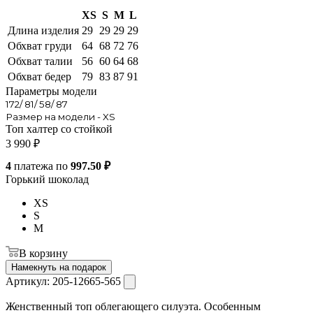
XS
S
M
L
Длина изделия
29
29
29
29
Обхват груди
64
68
72
76
Обхват талии
56
60
64
68
Обхват бедер
79
83
87
91
Параметры модели
172/ 81/ 58/ 87
Размер на модели - XS
Топ халтер со стойкой
3 990
₽
4
платежа по
997.50 ₽
Горький шоколад
XS
S
M
В корзину
Намекнуть на подарок
Артикул:
205-12665-565
Женственный топ облегающего силуэта. Особенным