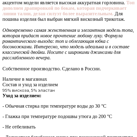
акцентом модели является высокая аккуратная горловина.
Топ
дополнен драпировкой по бокам, которая подчеркивает
линии талии, делая силуэт более выразительным.
Для
пошива изделия был выбран мягкий вискозный трикотаж.
Одновременно самая женственная и элегантная модель топа,
которая придаст новое прочтение любому луку. Формула
романтического выхода: топ и облегающая юбка с
босоножками. Интересно, что модель идеальна и в составе
классической двойки. Носите с широкими джинсами для
расслабленного вечера.
Собственное производство. Сделано в России.
Наличие в магазинах
Состав и уход за изделием
95% вискоза, 5% эластан
Уход за изделием:
- Обычная стирка при температуре воды до 30 °C
- Глажка при температуре подошвы утюга до 200 °C
- Не отбеливать