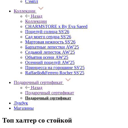
Сэмпл
Коллекции
Назад
Коллекции
CHARMSTORE х By Eva Saeed
Поцелуй солнца SS'26
Сад моего сердца SS'26
Мартовая нежность SS'26
Бархатные лепестки AW'25
Седьмой лепесток AW'25
Объятия осени AW'25
Осенний поцелуй AW'25
Принцесса на горошине SS'25
Raffaello&Ferrero Rocher SS'25
Подарочный сертификат
Назад
Подарочный сертификат
Подарочный сертификат
Лукбук
Магазины
Топ халтер со стойкой