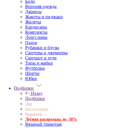
Боди
Верхняя одежда
Джинсы
Жакеты и пиджаки
Жилеты
Кардиганы
Комплекты
Лонгсливы
Платья
Рубашки и блузы
Свитеры и джемперы
Свитшот и худи
Топы и майки
Футболки
Шорты
Юбки
Подборки
Назад
Подборки
Лён
Бестселлеры
Новинки
Летняя распродажа до -50%
Вязаный трикотаж