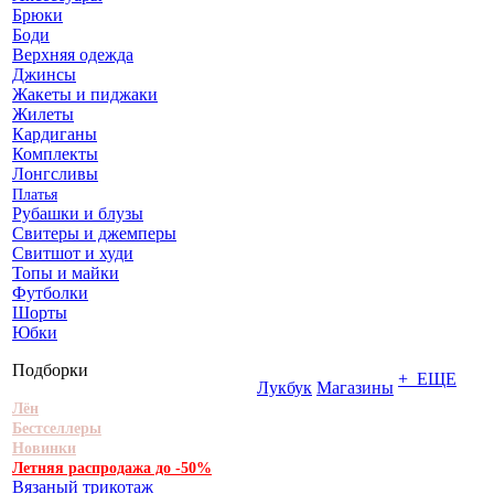
Брюки
Боди
Верхняя одежда
Джинсы
Жакеты и пиджаки
Жилеты
Кардиганы
Комплекты
Лонгсливы
Платья
Рубашки и блузы
Свитеры и джемперы
Свитшот и худи
Топы и майки
Футболки
Шорты
Юбки
Подборки
+ ЕЩЕ
Лукбук
Магазины
Лён
Бестселлеры
Новинки
Летняя распродажа до -50%
Вязаный трикотаж