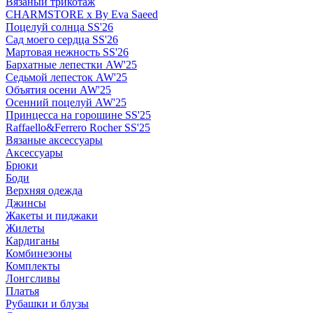
Вязаный трикотаж
CHARMSTORE х By Eva Saeed
Поцелуй солнца SS'26
Сад моего сердца SS'26
Мартовая нежность SS'26
Бархатные лепестки AW'25
Седьмой лепесток AW'25
Объятия осени AW'25
Осенний поцелуй AW'25
Принцесса на горошине SS'25
Raffaello&Ferrero Rocher SS'25
Вязаные аксессуары
Аксессуары
Брюки
Боди
Верхняя одежда
Джинсы
Жакеты и пиджаки
Жилеты
Кардиганы
Комбинезоны
Комплекты
Лонгсливы
Платья
Рубашки и блузы