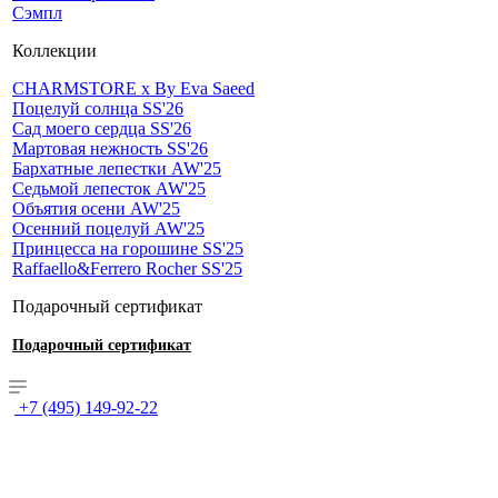
Сэмпл
Коллекции
CHARMSTORE х By Eva Saeed
Поцелуй солнца SS'26
Сад моего сердца SS'26
Мартовая нежность SS'26
Бархатные лепестки AW'25
Седьмой лепесток AW'25
Объятия осени AW'25
Осенний поцелуй AW'25
Принцесса на горошине SS'25
Raffaello&Ferrero Rocher SS'25
Подарочный сертификат
Подарочный сертификат
+7 (495) 149-92-22