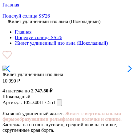
Главная
—
Поцелуй солнца SS'26
—
Жилет удлиненный изо льна (Шоколадный)
Главная
Поцелуй солнца SS'26
Жилет удлиненный изо льна (Шоколадный)
Жилет удлиненный изо льна
10 990
₽
4
платежа по
2 747.50 ₽
Шоколадный
Артикул:
105-340117-551
Льняной удлиненный жилет.
Жилет с вертикальными
формообразующими рельефами на полочке и спинке.
Застежка на на пять пуговиц, средний шов на спинке,
скругленные края борта.