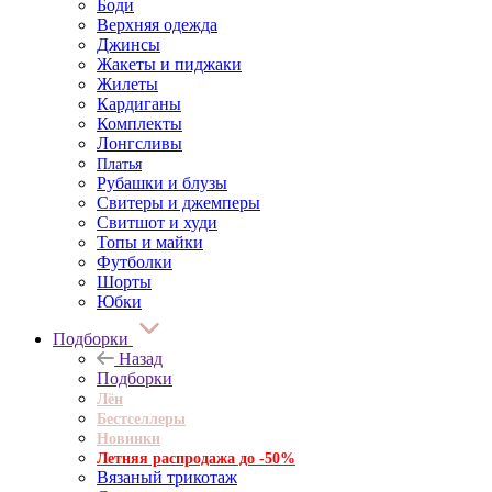
Боди
Верхняя одежда
Джинсы
Жакеты и пиджаки
Жилеты
Кардиганы
Комплекты
Лонгсливы
Платья
Рубашки и блузы
Свитеры и джемперы
Свитшот и худи
Топы и майки
Футболки
Шорты
Юбки
Подборки
Назад
Подборки
Лён
Бестселлеры
Новинки
Летняя распродажа до -50%
Вязаный трикотаж