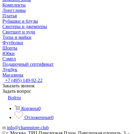
Комплекты
Лонгсливы
Платья
Рубашки и блузы
Свитеры и джемперы
Свитшот и худи
Топы и майки
Футболки
Шорты
Юбки
Сэмпл
Подарочный сертификат
Лукбук
Магазины
+7 (495) 149-92-22
Заказать звонок
Задать вопрос
Войти
Корзина
0
Отложенные
0
info@charmstore.club
г. Москва, ТРЦ Павелецкая Плаза, Павелецкая площадь, 3, -