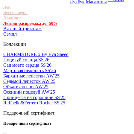
Лукбук
Магазины
Лён
Бестселлеры
Новинки
Летняя распродажа до -50%
Вязаный трикотаж
Сэмпл
Коллекции
CHARMSTORE х By Eva Saeed
Поцелуй солнца SS'26
Сад моего сердца SS'26
Мартовая нежность SS'26
Бархатные лепестки AW'25
Седьмой лепесток AW'25
Объятия осени AW'25
Осенний поцелуй AW'25
Принцесса на горошине SS'25
Raffaello&Ferrero Rocher SS'25
Подарочный сертификат
Подарочный сертификат