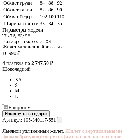
Обхват груди
84
88
92
Обхват талии
82
86
90
Обхват бедер
102
106
110
Ширина спинки
33
34
35
Параметры модели
171/ 76/ 60/ 88
Размер на модели - XS
Жилет удлиненный изо льна
10 990
₽
4
платежа по
2 747.50 ₽
Шоколадный
XS
S
M
L
В корзину
Намекнуть на подарок
Артикул:
105-340117-551
Льняной удлиненный жилет.
Жилет с вертикальными
формообразующими рельефами на полочке и спинке.