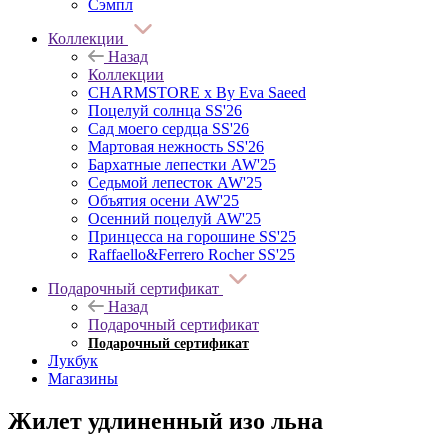
Сэмпл
Коллекции
Назад
Коллекции
CHARMSTORE х By Eva Saeed
Поцелуй солнца SS'26
Сад моего сердца SS'26
Мартовая нежность SS'26
Бархатные лепестки AW'25
Седьмой лепесток AW'25
Объятия осени AW'25
Осенний поцелуй AW'25
Принцесса на горошине SS'25
Raffaello&Ferrero Rocher SS'25
Подарочный сертификат
Назад
Подарочный сертификат
Подарочный сертификат
Лукбук
Магазины
Жилет удлиненный изо льна