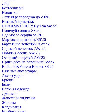
Лён
Бестселлеры
Новинки
Летняя распродажа до -50%
Вязаный трикотаж
CHARMSTORE х By Eva Saeed
Поцелуй солнца SS'26
Сад моего сердца SS'26
Мартовая нежность SS'26
Бархатные лепестки AW'25
Седьмой лепесток AW'25
Объятия осени AW'25
Осенний поцелуй AW'25
Принцесса на горошине SS'25
Raffaello&Ferrero Rocher SS'25
Вязаные аксессуары
Аксессуары
Брюки
Боди
Верхняя одежда
Джинсы
Жакеты и пиджаки
Жилеты
Кардиганы
Комбинезоны