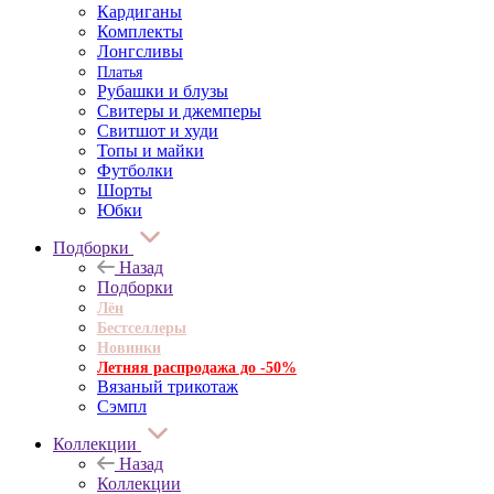
Кардиганы
Комплекты
Лонгсливы
Платья
Рубашки и блузы
Свитеры и джемперы
Свитшот и худи
Топы и майки
Футболки
Шорты
Юбки
Подборки
Назад
Подборки
Лён
Бестселлеры
Новинки
Летняя распродажа до -50%
Вязаный трикотаж
Сэмпл
Коллекции
Назад
Коллекции