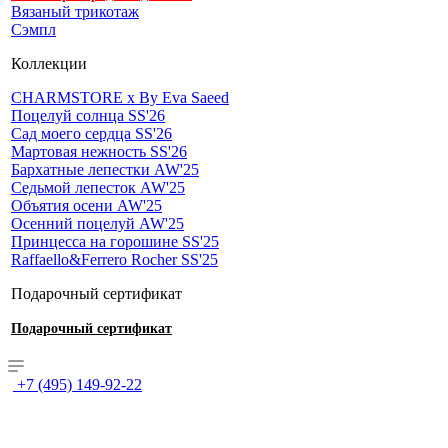
Вязаный трикотаж
Сэмпл
Коллекции
CHARMSTORE х By Eva Saeed
Поцелуй солнца SS'26
Сад моего сердца SS'26
Мартовая нежность SS'26
Бархатные лепестки AW'25
Седьмой лепесток AW'25
Объятия осени AW'25
Осенний поцелуй AW'25
Принцесса на горошине SS'25
Raffaello&Ferrero Rocher SS'25
Подарочный сертификат
Подарочный сертификат
+7 (495) 149-92-22