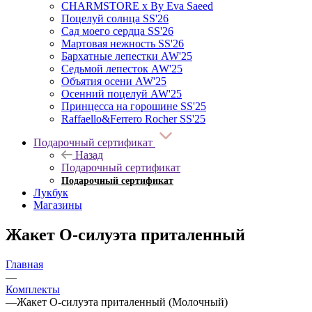
CHARMSTORE х By Eva Saeed
Поцелуй солнца SS'26
Сад моего сердца SS'26
Мартовая нежность SS'26
Бархатные лепестки AW'25
Седьмой лепесток AW'25
Объятия осени AW'25
Осенний поцелуй AW'25
Принцесса на горошине SS'25
Raffaello&Ferrero Rocher SS'25
Подарочный сертификат
Назад
Подарочный сертификат
Подарочный сертификат
Лукбук
Магазины
Жакет О-силуэта приталенный
Главная
—
Комплекты
—
Жакет О-силуэта приталенный (Молочный)