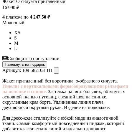
Жакет О-силуэта приталенный
16 990
₽
4
платежа по
4 247.50 ₽
Молочный
XS
S
M
L
Сообщить о поступлении
Намекнуть на подарок
Артикул:
109-582103-111
Жакет приталенный без воротника, о-образного силуэта.
Изделие с вертикальными формообразующими рельефами
на полочке и спинке.
Застежка на пять больших, обтянутых
основной тканью пуговиц, средний шов на спинке,
скругленные края борта. Удлиненная линия плеча,
двухшовный округлый рукав. Изделие на подкладке.
Для дресс-кода стилизуйте с юбкой миди из аналогичной
ткани. Самый комфортный повседневный пиджак, который
добавит классических линий и идеально дополнит