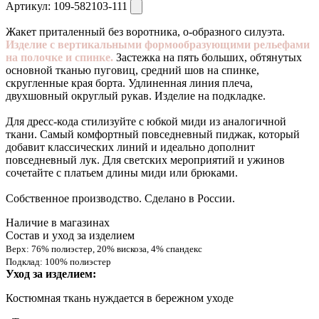
Артикул:
109-582103-111
Жакет приталенный без воротника, о-образного силуэта.
Изделие с вертикальными формообразующими рельефами
на полочке и спинке.
Застежка на пять больших, обтянутых
основной тканью пуговиц, средний шов на спинке,
скругленные края борта. Удлиненная линия плеча,
двухшовный округлый рукав. Изделие на подкладке.
Для дресс-кода стилизуйте с юбкой миди из аналогичной
ткани. Самый комфортный повседневный пиджак, который
добавит классических линий и идеально дополнит
повседневный лук. Для светских мероприятий и ужинов
сочетайте с платьем длины миди или брюками.
Собственное производство. Сделано в России.
Наличие в магазинах
Состав и уход за изделием
Верх: 76% полиэстер, 20% вискоза, 4% спандекс
Подклад: 100% полиэстер
Уход за изделием:
Костюмная ткань нуждается в бережном уходе