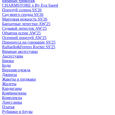
Вязаный трикотаж
CHARMSTORE х By Eva Saeed
Поцелуй солнца SS'26
Сад моего сердца SS'26
Мартовая нежность SS'26
Бархатные лепестки AW'25
Седьмой лепесток AW'25
Объятия осени AW'25
Осенний поцелуй AW'25
Принцесса на горошине SS'25
Raffaello&Ferrero Rocher SS'25
Вязаные аксессуары
Аксессуары
Брюки
Боди
Верхняя одежда
Джинсы
Жакеты и пиджаки
Жилеты
Кардиганы
Комбинезоны
Комплекты
Лонгсливы
Платья
Рубашки и блузы