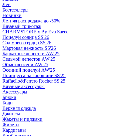
Лён
Бестселлеры
Новинки
Летняя распродажа до -50%
Вязаный трикотаж
CHARMSTORE х By Eva Saeed
Поцелуй солнца SS'26
Сад моего сердца SS'26
Мартовая нежность SS'26
Бархатные лепестки AW'25
Седьмой лепесток AW'25
Объятия осени AW'25
Осенний поцелуй AW'25
Принцесса на горошине SS'25
Raffaello&Ferrero Rocher SS'25
Вязаные аксессуары
Аксессуары
Брюки
Боди
Верхняя одежда
Джинсы
Жакеты и пиджаки
Жилеты
Кардиганы
Комбинезоны