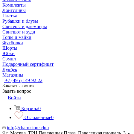
Комплекты
Лонгсливы
Платья
Рубашки и блузы
Свитеры и джемперы
Свитшот и худи
Топы и майки
Футболки
Шорты
Юбки
Сэмпл
Подарочный сертификат
Лукбук
Магазины
+7 (495) 149-92-22
Заказать звонок
Задать вопрос
Войти
Корзина
0
Отложенные
0
info@charmstore.club
г. Москва, ТРЦ Павелецкая Плаза, Павелецкая площадь, 3, -