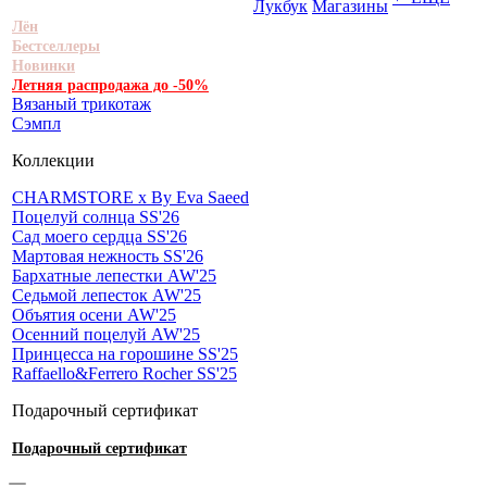
Лукбук
Магазины
Лён
Бестселлеры
Новинки
Летняя распродажа до -50%
Вязаный трикотаж
Сэмпл
Коллекции
CHARMSTORE х By Eva Saeed
Поцелуй солнца SS'26
Сад моего сердца SS'26
Мартовая нежность SS'26
Бархатные лепестки AW'25
Седьмой лепесток AW'25
Объятия осени AW'25
Осенний поцелуй AW'25
Принцесса на горошине SS'25
Raffaello&Ferrero Rocher SS'25
Подарочный сертификат
Подарочный сертификат