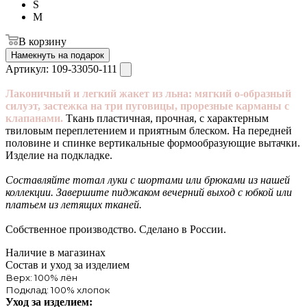
S
M
В корзину
Намекнуть на подарок
Артикул:
109-33050-111
Лаконичный и легкий жакет из льна: мягкий о-образный
силуэт, застежка на три пуговицы, прорезные карманы с
клапанами.
Ткань пластичная, прочная, с характерным
твиловым переплетением и приятным блеском. На передней
половине и спинке вертикальные формообразующие вытачки.
Изделие на подкладке.
Составляйте тотал луки с шортами или брюками из нашей
коллекции. Завершите пиджаком вечерний выход с юбкой или
платьем из летящих тканей.
Собственное производство. Сделано в России.
Наличие в магазинах
Состав и уход за изделием
Верх: 100% лён
Подклад: 100% хлопок
Уход за изделием: