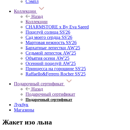
Сэмпл
Коллекции
Назад
Коллекции
CHARMSTORE х By Eva Saeed
Поцелуй солнца SS'26
Сад моего сердца SS'26
Мартовая нежность SS'26
Бархатные лепестки AW'25
Седьмой лепесток AW'25
Объятия осени AW'25
Осенний поцелуй AW'25
Принцесса на горошине SS'25
Raffaello&Ferrero Rocher SS'25
Подарочный сертификат
Назад
Подарочный сертификат
Подарочный сертификат
Лукбук
Магазины
Жакет изо льна