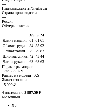
—
Пиджаки/жакеты/блейзеры
Страна производства
—
Россия
Обмеры изделия
XS
S
M
Длина изделия
61
61
61
Обхват груди
84
88
92
Обхват талии
75
79
83
Ширина спины
42
43
44
Длина рукава
63
63
63
Параметры модели
174/ 85/ 62/ 91
Размер на модели - XS
Жакет изо льна
15 990
₽
4
платежа по
3 997.50 ₽
Молочный
XS