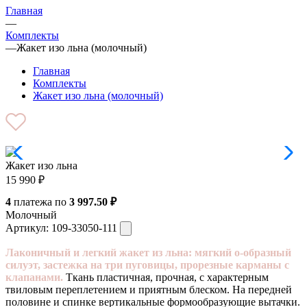
Главная
—
Комплекты
—
Жакет изо льна (молочный)
Главная
Комплекты
Жакет изо льна (молочный)
Жакет изо льна
15 990
₽
4
платежа по
3 997.50 ₽
Молочный
Артикул:
109-33050-111
Лаконичный и легкий жакет из льна: мягкий о-образный
силуэт, застежка на три пуговицы, прорезные карманы с
клапанами.
Ткань пластичная, прочная, с характерным
твиловым переплетением и приятным блеском. На передней
половине и спинке вертикальные формообразующие вытачки.