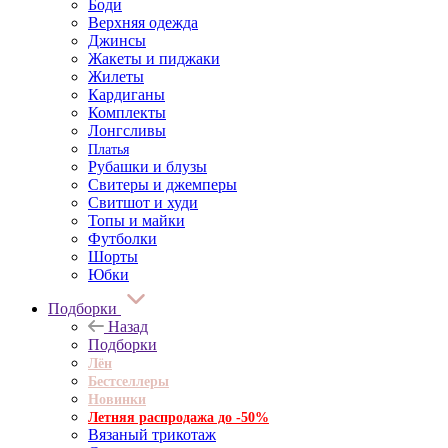
Боди
Верхняя одежда
Джинсы
Жакеты и пиджаки
Жилеты
Кардиганы
Комплекты
Лонгсливы
Платья
Рубашки и блузы
Свитеры и джемперы
Свитшот и худи
Топы и майки
Футболки
Шорты
Юбки
Подборки
Назад
Подборки
Лён
Бестселлеры
Новинки
Летняя распродажа до -50%
Вязаный трикотаж