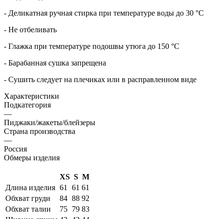
- Деликатная ручная стирка при температуре воды до 30 °C
- Не отбеливать
- Глажка при температуре подошвы утюга до 150 °C
- Барабанная сушка запрещена
- Сушить следует на плечиках или в расправленном виде
Характеристики
Подкатегория
—
Пиджаки/жакеты/блейзеры
Страна производства
—
Россия
Обмеры изделия
XS
S
M
Длина изделия
61
61
61
Обхват груди
84
88
92
Обхват талии
75
79
83