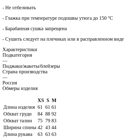
- Не отбеливать
- Глажка при температуре подошвы утюга до 150 °C
- Барабанная сушка запрещена
- Сушить следует на плечиках или в расправленном виде
Характеристики
Подкатегория
—
Пиджаки/жакеты/блейзеры
Страна производства
—
Россия
Обмеры изделия
XS
S
M
Длина изделия
61
61
61
Обхват груди
84
88
92
Обхват талии
75
79
83
Ширина спины
42
43
44
Длина рукава
63
63
63