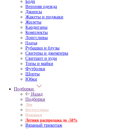
Боди
Верхняя одежда
Джинсы
Жакеты и пиджаки
Жилеты
Кардиганы
Комплекты
Лонгсливы
Платья
Рубашки и блузы
Свитеры и джемперы
Свитшот и худи
Топы и майки
Футболки
Шорты
Юбки
Подборки
Назад
Подборки
Лён
Бестселлеры
Новинки
Летняя распродажа до -50%
Вязаный трикотаж