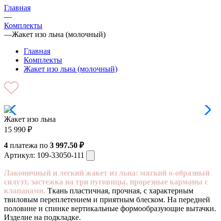
Главная
—
Комплекты
—
Жакет изо льна (молочный)
Главная
Комплекты
Жакет изо льна (молочный)
Жакет изо льна
15 990
₽
4
платежа по
3 997.50 ₽
Артикул:
109-33050-111
Лаконичный и легкий жакет из льна: мягкий о-образный
силуэт, застежка на три пуговицы, прорезные карманы с
клапанами.
Ткань пластичная, прочная, с характерным
твиловым переплетением и приятным блеском. На передней
половине и спинке вертикальные формообразующие вытачки.
Изделие на подкладке.