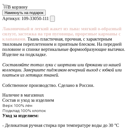
В корзину
Намекнуть на подарок
Артикул:
109-33050-111
Лаконичный и легкий жакет из льна: мягкий о-образный
силуэт, застежка на три пуговицы, прорезные карманы с
клапанами.
Ткань пластичная, прочная, с характерным
твиловым переплетением и приятным блеском. На передней
половине и спинке вертикальные формообразующие вытачки.
Изделие на подкладке.
Составляйте тотал луки с шортами или брюками из нашей
коллекции. Завершите пиджаком вечерний выход с юбкой или
платьем из летящих тканей.
Собственное производство. Сделано в России.
Наличие в магазинах
Состав и уход за изделием
Верх: 100% лён
Подклад: 100% хлопок
Уход за изделием:
- Деликатная ручная стирка при температуре воды до 30 °C