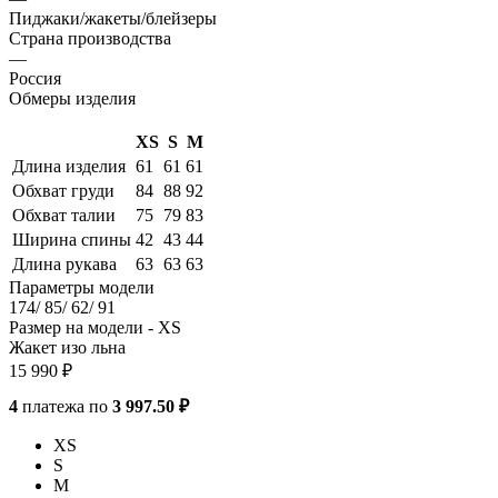
Пиджаки/жакеты/блейзеры
Страна производства
—
Россия
Обмеры изделия
XS
S
M
Длина изделия
61
61
61
Обхват груди
84
88
92
Обхват талии
75
79
83
Ширина спины
42
43
44
Длина рукава
63
63
63
Параметры модели
174/ 85/ 62/ 91
Размер на модели - XS
Жакет изо льна
15 990
₽
4
платежа по
3 997.50 ₽
XS
S
M