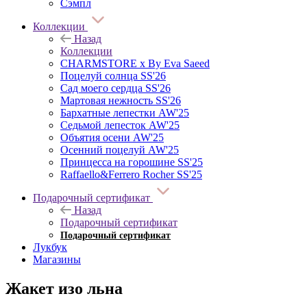
Сэмпл
Коллекции
Назад
Коллекции
CHARMSTORE х By Eva Saeed
Поцелуй солнца SS'26
Сад моего сердца SS'26
Мартовая нежность SS'26
Бархатные лепестки AW'25
Седьмой лепесток AW'25
Объятия осени AW'25
Осенний поцелуй AW'25
Принцесса на горошине SS'25
Raffaello&Ferrero Rocher SS'25
Подарочный сертификат
Назад
Подарочный сертификат
Подарочный сертификат
Лукбук
Магазины
Жакет изо льна