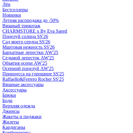
Лён
Бестселлеры
Новинки
Летняя распродажа до -50%
Вязаный трикотаж
CHARMSTORE х By Eva Saeed
Поцелуй солнца SS'26
Сад моего сердца SS'26
Мартовая нежность SS'26
Бархатные лепестки AW'25
Седьмой лепесток AW'25
Объятия осени AW'25
Осенний поцелуй AW'25
Принцесса на горошине SS'25
Raffaello&Ferrero Rocher SS'25
Вязаные аксессуары
Аксессуары
Брюки
Боди
Верхняя одежда
Джинсы
Жакеты и пиджаки
Жилеты
Кардиганы
Комбинезоны