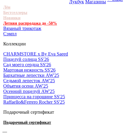
Лукбук
Магазины
Лён
Бестселлеры
Новинки
Летняя распродажа до -50%
Вязаный трикотаж
Сэмпл
Коллекции
CHARMSTORE х By Eva Saeed
Поцелуй солнца SS'26
Сад моего сердца SS'26
Мартовая нежность SS'26
Бархатные лепестки AW'25
Седьмой лепесток AW'25
Объятия осени AW'25
Осенний поцелуй AW'25
Принцесса на горошине SS'25
Raffaello&Ferrero Rocher SS'25
Подарочный сертификат
Подарочный сертификат