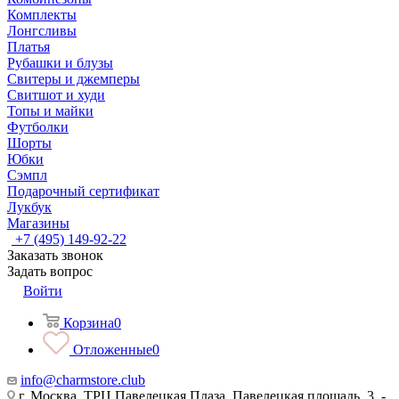
Комплекты
Лонгсливы
Платья
Рубашки и блузы
Свитеры и джемперы
Свитшот и худи
Топы и майки
Футболки
Шорты
Юбки
Сэмпл
Подарочный сертификат
Лукбук
Магазины
+7 (495) 149-92-22
Заказать звонок
Задать вопрос
Войти
Корзина
0
Отложенные
0
info@charmstore.club
г. Москва, ТРЦ Павелецкая Плаза, Павелецкая площадь, 3, -