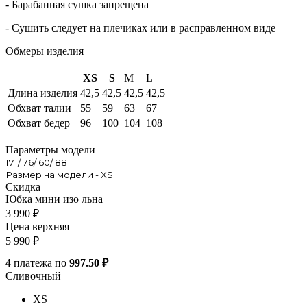
- Барабанная сушка запрещена
- Сушить следует на плечиках или в расправленном виде
Обмеры изделия
XS
S
M
L
Длина изделия
42,5
42,5
42,5
42,5
Обхват талии
55
59
63
67
Обхват бедер
96
100
104
108
Параметры модели
171/ 76/ 60/ 88
Размер на модели - XS
Скидка
Юбка мини изо льна
3 990
₽
Цена верхняя
5 990
₽
4
платежа по
997.50 ₽
Сливочный
XS