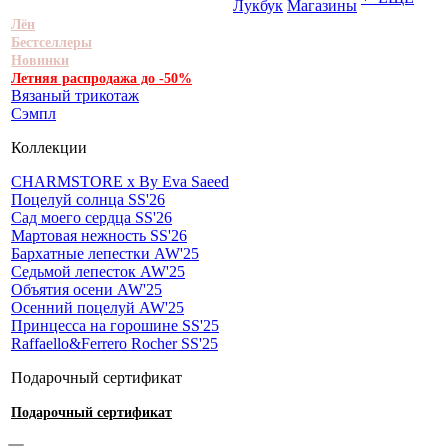
Лукбук
Магазины
Лён
Бестселлеры
Новинки
Летняя распродажа до -50%
Вязаный трикотаж
Сэмпл
Коллекции
CHARMSTORE х By Eva Saeed
Поцелуй солнца SS'26
Сад моего сердца SS'26
Мартовая нежность SS'26
Бархатные лепестки AW'25
Седьмой лепесток AW'25
Объятия осени AW'25
Осенний поцелуй AW'25
Принцесса на горошине SS'25
Raffaello&Ferrero Rocher SS'25
Подарочный сертификат
Подарочный сертификат