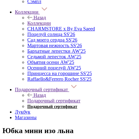
Сэмпл
Коллекции
Назад
Коллекции
CHARMSTORE х By Eva Saeed
Поцелуй солнца SS'26
Сад моего сердца SS'26
Мартовая нежность SS'26
Бархатные лепестки AW'25
Седьмой лепесток AW'25
Объятия осени AW'25
Осенний поцелуй AW'25
Принцесса на горошине SS'25
Raffaello&Ferrero Rocher SS'25
Подарочный сертификат
Назад
Подарочный сертификат
Подарочный сертификат
Лукбук
Магазины
Юбка мини изо льна