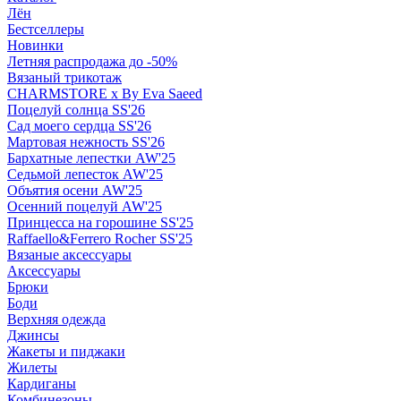
Лён
Бестселлеры
Новинки
Летняя распродажа до -50%
Вязаный трикотаж
CHARMSTORE х By Eva Saeed
Поцелуй солнца SS'26
Сад моего сердца SS'26
Мартовая нежность SS'26
Бархатные лепестки AW'25
Седьмой лепесток AW'25
Объятия осени AW'25
Осенний поцелуй AW'25
Принцесса на горошине SS'25
Raffaello&Ferrero Rocher SS'25
Вязаные аксессуары
Аксессуары
Брюки
Боди
Верхняя одежда
Джинсы
Жакеты и пиджаки
Жилеты
Кардиганы
Комбинезоны