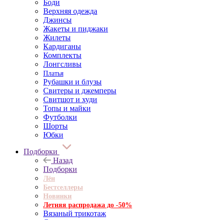
Боди
Верхняя одежда
Джинсы
Жакеты и пиджаки
Жилеты
Кардиганы
Комплекты
Лонгсливы
Платья
Рубашки и блузы
Свитеры и джемперы
Свитшот и худи
Топы и майки
Футболки
Шорты
Юбки
Подборки
Назад
Подборки
Лён
Бестселлеры
Новинки
Летняя распродажа до -50%
Вязаный трикотаж