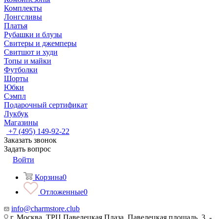
Комплекты
Лонгсливы
Платья
Рубашки и блузы
Свитеры и джемперы
Свитшот и худи
Топы и майки
Футболки
Шорты
Юбки
Сэмпл
Подарочный сертификат
Лукбук
Магазины
+7 (495) 149-92-22
Заказать звонок
Задать вопрос
Войти
Корзина
0
Отложенные
0
info@charmstore.club
г. Москва, ТРЦ Павелецкая Плаза, Павелецкая площадь, 3, -