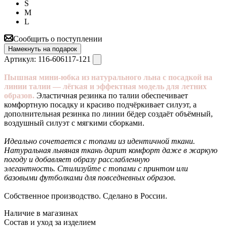
S
M
L
Сообщить о поступлении
Намекнуть на подарок
Артикул:
116-606117-121
Пышная мини-юбка из натурального льна с посадкой на
линии талии — лёгкая и эффектная модель для летних
образов.
Эластичная резинка по талии обеспечивает
комфортную посадку и красиво подчёркивает силуэт, а
дополнительная резинка по линии бёдер создаёт объёмный,
воздушный силуэт с мягкими сборками.
Идеально сочетается с топами из идентичной ткани.
Натуральная льняная ткань дарит комфорт даже в жаркую
погоду и добавляет образу расслабленную
элегантность. Стилизуйте с топами с принтом или
базовыми футболками для повседневных образов.
Собственное производство. Сделано в России.
Наличие в магазинах
Состав и уход за изделием