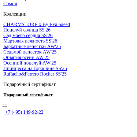
Сэмпл
Коллекции
CHARMSTORE х By Eva Saeed
Поцелуй солнца SS'26
Сад моего сердца SS'26
Мартовая нежность SS'26
Бархатные лепестки AW'25
Седьмой лепесток AW'25
Объятия осени AW'25
Осенний поцелуй AW'25
Принцесса на горошине SS'25
Raffaello&Ferrero Rocher SS'25
Подарочный сертификат
Подарочный сертификат
+7 (495) 149-92-22