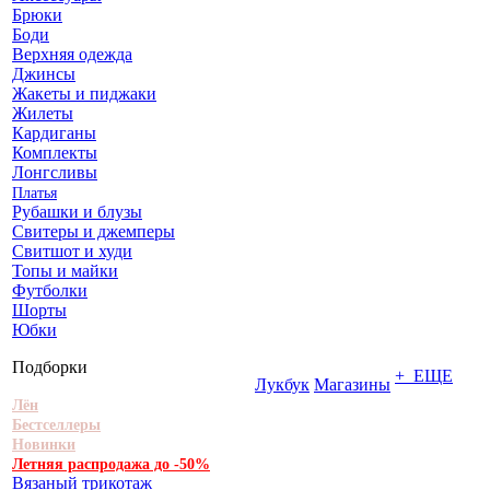
Брюки
Боди
Верхняя одежда
Джинсы
Жакеты и пиджаки
Жилеты
Кардиганы
Комплекты
Лонгсливы
Платья
Рубашки и блузы
Свитеры и джемперы
Свитшот и худи
Топы и майки
Футболки
Шорты
Юбки
Подборки
+ ЕЩЕ
Лукбук
Магазины
Лён
Бестселлеры
Новинки
Летняя распродажа до -50%
Вязаный трикотаж