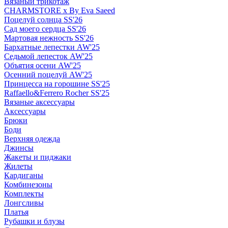
Вязаный трикотаж
CHARMSTORE х By Eva Saeed
Поцелуй солнца SS'26
Сад моего сердца SS'26
Мартовая нежность SS'26
Бархатные лепестки AW'25
Седьмой лепесток AW'25
Объятия осени AW'25
Осенний поцелуй AW'25
Принцесса на горошине SS'25
Raffaello&Ferrero Rocher SS'25
Вязаные аксессуары
Аксессуары
Брюки
Боди
Верхняя одежда
Джинсы
Жакеты и пиджаки
Жилеты
Кардиганы
Комбинезоны
Комплекты
Лонгсливы
Платья
Рубашки и блузы