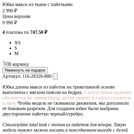
Юбка макси из ткани с пайетками
2 990
₽
Цена верхняя
9 990
₽
4
платежа по
747.50 ₽
XS
S
M
В корзину
Намекнуть на подарок
Артикул:
116-28326-880
Юбка длины макси из пайеток на трикотажной основе
выполнена с мягким поясом на бедрах.
Силуэт юбки красиво
спускается по линии бёдер, делая акцент и слегка сужается
к низу.
Чтобы модель не сковывала движения, мы дополнили
её боковым разрезом. Для создания юбки были выбраны
двусторонние пайетки черный/серебро.
Стилизуйте total look с топом из пайеток для вечера. Такую
модель также можно носить в повседневном выходе с белой