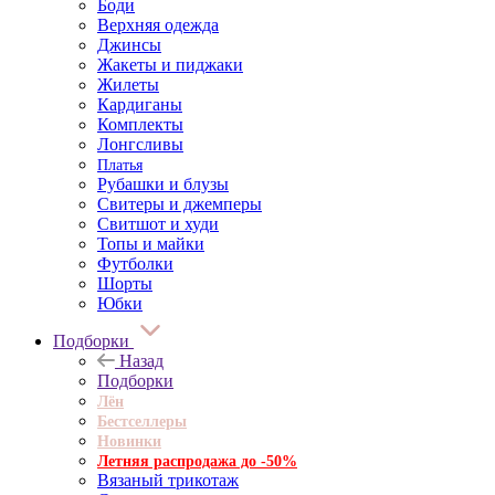
Боди
Верхняя одежда
Джинсы
Жакеты и пиджаки
Жилеты
Кардиганы
Комплекты
Лонгсливы
Платья
Рубашки и блузы
Свитеры и джемперы
Свитшот и худи
Топы и майки
Футболки
Шорты
Юбки
Подборки
Назад
Подборки
Лён
Бестселлеры
Новинки
Летняя распродажа до -50%
Вязаный трикотаж