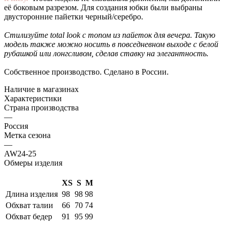
её боковым разрезом. Для создания юбки были выбраны
двусторонние пайетки черный/серебро.
Стилизуйте total look с топом из пайеток для вечера. Такую
модель также можно носить в повседневном выходе с белой
рубашкой или лонгсливом, сделав ставку на элегантность.
Собственное производство. Сделано в России.
Наличие в магазинах
Характеристики
Страна производства
—
Россия
Метка сезона
—
AW24-25
Обмеры изделия
XS
S
M
Длина изделия
98
98
98
Обхват талии
66
70
74
Обхват бедер
91
95
99