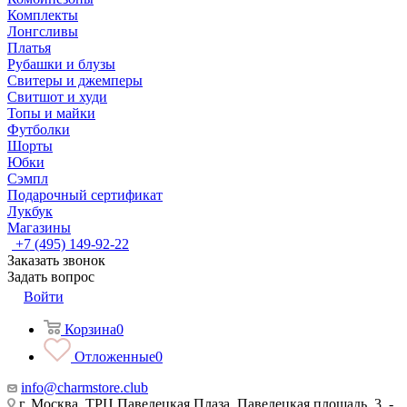
Комплекты
Лонгсливы
Платья
Рубашки и блузы
Свитеры и джемперы
Свитшот и худи
Топы и майки
Футболки
Шорты
Юбки
Сэмпл
Подарочный сертификат
Лукбук
Магазины
+7 (495) 149-92-22
Заказать звонок
Задать вопрос
Войти
Корзина
0
Отложенные
0
info@charmstore.club
г. Москва, ТРЦ Павелецкая Плаза, Павелецкая площадь, 3, -