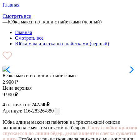
Главная
—
Смотреть все
—
Юбка макси из ткани с пайетками (черный)
Главная
Смотреть все
Юбка макси из ткани с пайетками (черный)
Юбка макси из ткани с пайетками
2 990
₽
Цена верхняя
9 990
₽
4
платежа по
747.50 ₽
Артикул:
116-28326-880
Юбка длины макси из пайеток на трикотажной основе
выполнена с мягким поясом на бедрах.
Силуэт юбки красиво
спускается по линии бёдер, делая акцент и слегка сужается
к низу.
Чтобы модель не сковывала движения, мы дополнили