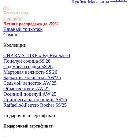
Лукбук
Магазины
Лён
Бестселлеры
Новинки
Летняя распродажа до -50%
Вязаный трикотаж
Сэмпл
Коллекции
CHARMSTORE х By Eva Saeed
Поцелуй солнца SS'26
Сад моего сердца SS'26
Мартовая нежность SS'26
Бархатные лепестки AW'25
Седьмой лепесток AW'25
Объятия осени AW'25
Осенний поцелуй AW'25
Принцесса на горошине SS'25
Raffaello&Ferrero Rocher SS'25
Подарочный сертификат
Подарочный сертификат