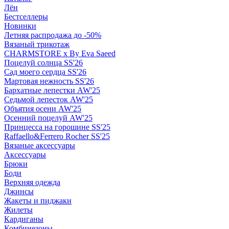
Лён
Бестселлеры
Новинки
Летняя распродажа до -50%
Вязаный трикотаж
CHARMSTORE х By Eva Saeed
Поцелуй солнца SS'26
Сад моего сердца SS'26
Мартовая нежность SS'26
Бархатные лепестки AW'25
Седьмой лепесток AW'25
Объятия осени AW'25
Осенний поцелуй AW'25
Принцесса на горошине SS'25
Raffaello&Ferrero Rocher SS'25
Вязаные аксессуары
Аксессуары
Брюки
Боди
Верхняя одежда
Джинсы
Жакеты и пиджаки
Жилеты
Кардиганы
Комбинезоны