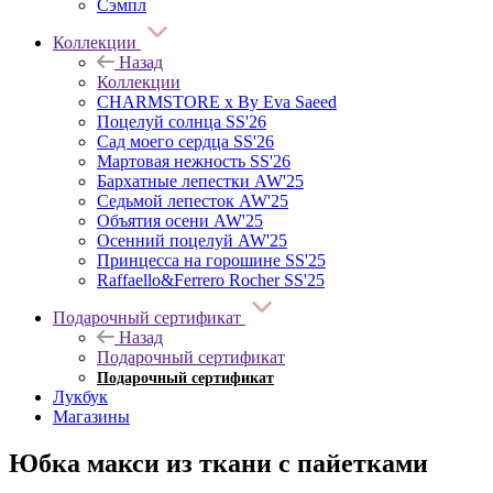
Сэмпл
Коллекции
Назад
Коллекции
CHARMSTORE х By Eva Saeed
Поцелуй солнца SS'26
Сад моего сердца SS'26
Мартовая нежность SS'26
Бархатные лепестки AW'25
Седьмой лепесток AW'25
Объятия осени AW'25
Осенний поцелуй AW'25
Принцесса на горошине SS'25
Raffaello&Ferrero Rocher SS'25
Подарочный сертификат
Назад
Подарочный сертификат
Подарочный сертификат
Лукбук
Магазины
Юбка макси из ткани с пайетками