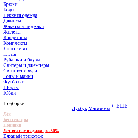
Брюки
Боди
Верхняя одежда
Джинсы
Жакеты и пиджаки
Жилеты
Кардиганы
Комплекты
Лонгсливы
Платья
Рубашки и блузы
Свитеры и джемперы
Свитшот и худи
Топы и майки
Футболки
Шорты
Юбки
Подборки
+ ЕЩЕ
Лукбук
Магазины
Лён
Бестселлеры
Новинки
Летняя распродажа до -50%
Вязаный трикотаж