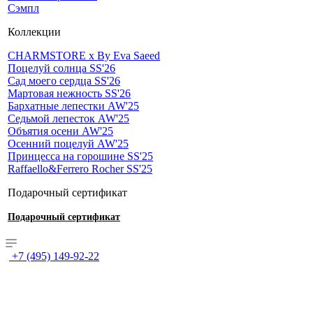
Сэмпл
Коллекции
CHARMSTORE х By Eva Saeed
Поцелуй солнца SS'26
Сад моего сердца SS'26
Мартовая нежность SS'26
Бархатные лепестки AW'25
Седьмой лепесток AW'25
Объятия осени AW'25
Осенний поцелуй AW'25
Принцесса на горошине SS'25
Raffaello&Ferrero Rocher SS'25
Подарочный сертификат
Подарочный сертификат
+7 (495) 149-92-22