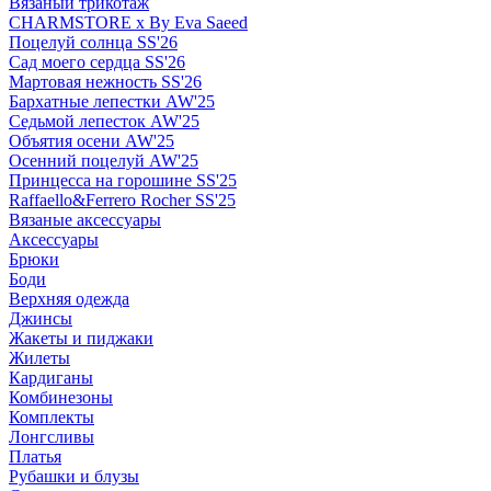
Вязаный трикотаж
CHARMSTORE х By Eva Saeed
Поцелуй солнца SS'26
Сад моего сердца SS'26
Мартовая нежность SS'26
Бархатные лепестки AW'25
Седьмой лепесток AW'25
Объятия осени AW'25
Осенний поцелуй AW'25
Принцесса на горошине SS'25
Raffaello&Ferrero Rocher SS'25
Вязаные аксессуары
Аксессуары
Брюки
Боди
Верхняя одежда
Джинсы
Жакеты и пиджаки
Жилеты
Кардиганы
Комбинезоны
Комплекты
Лонгсливы
Платья
Рубашки и блузы