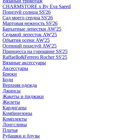
Вязаный трикотаж
CHARMSTORE х By Eva Saeed
Поцелуй солнца SS'26
Сад моего сердца SS'26
Мартовая нежность SS'26
Бархатные лепестки AW'25
Седьмой лепесток AW'25
Объятия осени AW'25
Осенний поцелуй AW'25
Принцесса на горошине SS'25
Raffaello&Ferrero Rocher SS'25
Вязаные аксессуары
Аксессуары
Брюки
Боди
Верхняя одежда
Джинсы
Жакеты и пиджаки
Жилеты
Кардиганы
Комбинезоны
Комплекты
Лонгсливы
Платья
Рубашки и блузы