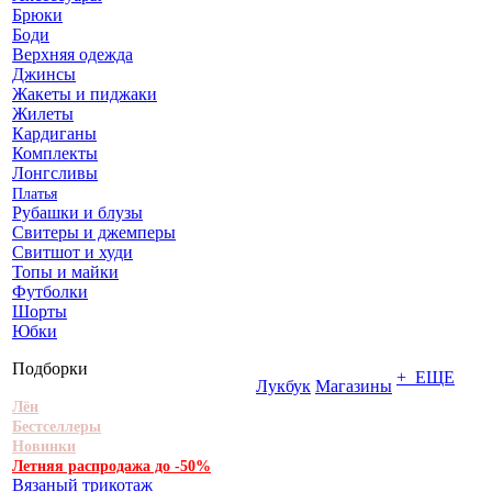
Брюки
Боди
Верхняя одежда
Джинсы
Жакеты и пиджаки
Жилеты
Кардиганы
Комплекты
Лонгсливы
Платья
Рубашки и блузы
Свитеры и джемперы
Свитшот и худи
Топы и майки
Футболки
Шорты
Юбки
Подборки
+ ЕЩЕ
Лукбук
Магазины
Лён
Бестселлеры
Новинки
Летняя распродажа до -50%
Вязаный трикотаж