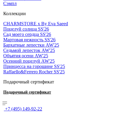
Сэмпл
Коллекции
CHARMSTORE х By Eva Saeed
Поцелуй солнца SS'26
Сад моего сердца SS'26
Мартовая нежность SS'26
Бархатные лепестки AW'25
Седьмой лепесток AW'25
Объятия осени AW'25
Осенний поцелуй AW'25
Принцесса на горошине SS'25
Raffaello&Ferrero Rocher SS'25
Подарочный сертификат
Подарочный сертификат
+7 (495) 149-92-22