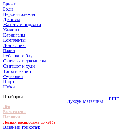
Брюки
Боди
Верхняя одежда
Джинсы
Жакеты и пиджаки
Жилеты
Кардиганы
Комплекты
Лонгсливы
Платья
Рубашки и блузы
Свитеры и джемперы
Свитшот и худи
Топы и майки
Футболки
Шорты
Юбки
Подборки
+ ЕЩЕ
Лукбук
Магазины
Лён
Бестселлеры
Новинки
Летняя распродажа до -50%
Вязаный трикотаж