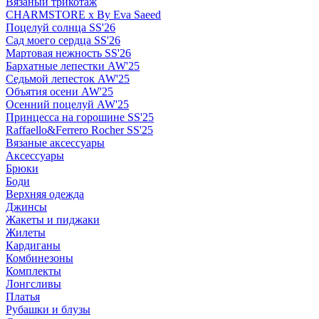
Вязаный трикотаж
CHARMSTORE х By Eva Saeed
Поцелуй солнца SS'26
Сад моего сердца SS'26
Мартовая нежность SS'26
Бархатные лепестки AW'25
Седьмой лепесток AW'25
Объятия осени AW'25
Осенний поцелуй AW'25
Принцесса на горошине SS'25
Raffaello&Ferrero Rocher SS'25
Вязаные аксессуары
Аксессуары
Брюки
Боди
Верхняя одежда
Джинсы
Жакеты и пиджаки
Жилеты
Кардиганы
Комбинезоны
Комплекты
Лонгсливы
Платья
Рубашки и блузы