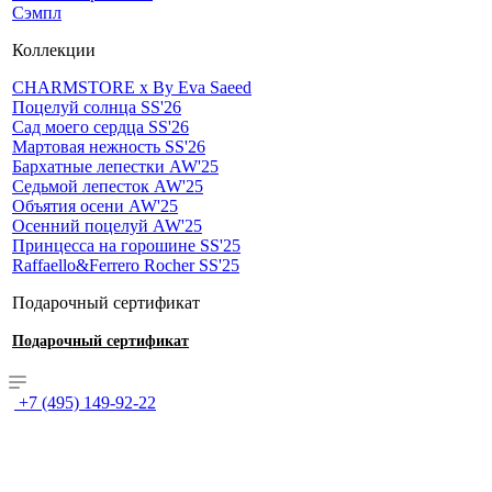
Сэмпл
Коллекции
CHARMSTORE х By Eva Saeed
Поцелуй солнца SS'26
Сад моего сердца SS'26
Мартовая нежность SS'26
Бархатные лепестки AW'25
Седьмой лепесток AW'25
Объятия осени AW'25
Осенний поцелуй AW'25
Принцесса на горошине SS'25
Raffaello&Ferrero Rocher SS'25
Подарочный сертификат
Подарочный сертификат
+7 (495) 149-92-22