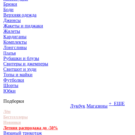
Брюки
Боди
Верхняя одежда
Джинсы
Жакеты и пиджаки
Жилеты
Кардиганы
Комплекты
Лонгсливы
Платья
Рубашки и блузы
Свитеры и джемперы
Свитшот и худи
Топы и майки
Футболки
Шорты
Юбки
Подборки
+ ЕЩЕ
Лукбук
Магазины
Лён
Бестселлеры
Новинки
Летняя распродажа до -50%
Вязаный трикотаж