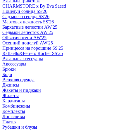
Вязаный трикотаж
CHARMSTORE х By Eva Saeed
Поцелуй солнца SS'26
Сад моего сердца SS'26
Мартовая нежность SS'26
Бархатные лепестки AW'25
Седьмой лепесток AW'25
Объятия осени AW'25
Осенний поцелуй AW'25
Принцесса на горошине SS'25
Raffaello&Ferrero Rocher SS'25
Вязаные аксессуары
Аксессуары
Брюки
Боди
Верхняя одежда
Джинсы
Жакеты и пиджаки
Жилеты
Кардиганы
Комбинезоны
Комплекты
Лонгсливы
Платья
Рубашки и блузы