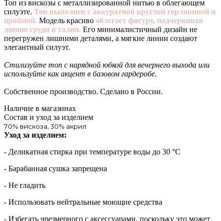
Топ из вискозы с металлизированной нитью в облегающем
силуэте.
Топ выполнен с аккуратной круглой горловиной и
проймой.
Модель красиво
облегает фигуру, подчеркивая
линию груди и талии.
Его минималистичный дизайн не
перегружен лишними деталями, а мягкие линии создают
элегантный силуэт.
Стилизуйте топ с нарядной юбкой для вечернего выхода или
используйте как акцент в базовом гардеробе.
Собственное производство. Сделано в России.
Наличие в магазинах
Состав и уход за изделием
70% вискоза, 30% акрил
Уход за изделием:
- Деликатная стирка при температуре воды до 30 °C
- Барабанная сушка запрещена
- Не гладить
- Использовать нейтральные моющие средства
- Избегать чрезмерного c аксессуарами, поскольку это может