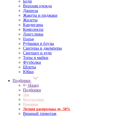
Боди
Верхняя одежда
Джинсы
Жакеты и пиджаки
Жилеты
Кардиганы
Комплекты
Лонгсливы
Платья
Рубашки и блузы
Свитеры и джемперы
Свитшот и худи
Топы и майки
Футболки
Шорты
Юбки
Подборки
Назад
Подборки
Лён
Бестселлеры
Новинки
Летняя распродажа до -50%
Вязаный трикотаж