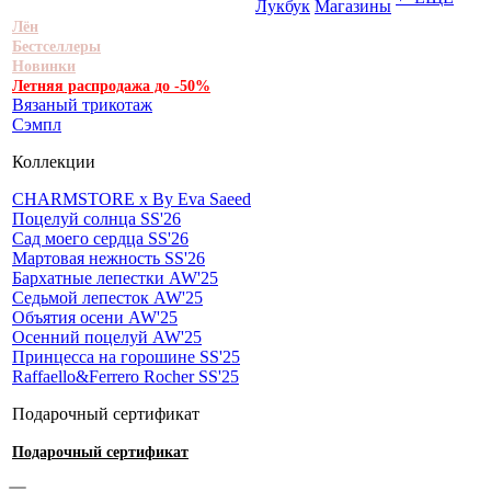
Лукбук
Магазины
Лён
Бестселлеры
Новинки
Летняя распродажа до -50%
Вязаный трикотаж
Сэмпл
Коллекции
CHARMSTORE х By Eva Saeed
Поцелуй солнца SS'26
Сад моего сердца SS'26
Мартовая нежность SS'26
Бархатные лепестки AW'25
Седьмой лепесток AW'25
Объятия осени AW'25
Осенний поцелуй AW'25
Принцесса на горошине SS'25
Raffaello&Ferrero Rocher SS'25
Подарочный сертификат
Подарочный сертификат