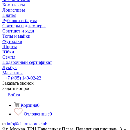
Комплекты
Лонгсливы
Платья
Рубашки и блузы
Свитеры и джемперы
Свитшот и худи
Топы и майки
Футболки
Шорты
Юбки
Сэмпл
Подарочный сертификат
Лукбук
Магазины
+7 (495) 149-92-22
Заказать звонок
Задать вопрос
Войти
Корзина
0
Отложенные
0
info@charmstore.club
г. Москва, ТРЦ Павелецкая Плаза, Павелецкая площадь, 3, -