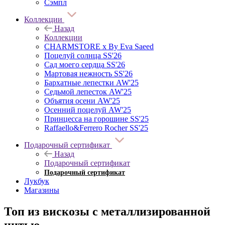
Сэмпл
Коллекции
Назад
Коллекции
CHARMSTORE х By Eva Saeed
Поцелуй солнца SS'26
Сад моего сердца SS'26
Мартовая нежность SS'26
Бархатные лепестки AW'25
Седьмой лепесток AW'25
Объятия осени AW'25
Осенний поцелуй AW'25
Принцесса на горошине SS'25
Raffaello&Ferrero Rocher SS'25
Подарочный сертификат
Назад
Подарочный сертификат
Подарочный сертификат
Лукбук
Магазины
Топ из вискозы с металлизированной
нитью