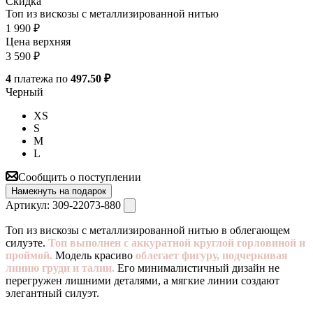
Скидка
Топ из вискозы с металлизированной нитью
1 990
₽
Цена верхняя
3 590
₽
4
платежа по
497.50 ₽
Черный
XS
S
M
L
Сообщить о поступлении
Намекнуть на подарок
Артикул:
309-22073-880
Топ из вискозы с металлизированной нитью в облегающем
силуэте.
Топ выполнен с аккуратной круглой горловиной и
проймой.
Модель красиво
облегает фигуру, подчеркивая
линию груди и талии.
Его минималистичный дизайн не
перегружен лишними деталями, а мягкие линии создают
элегантный силуэт.