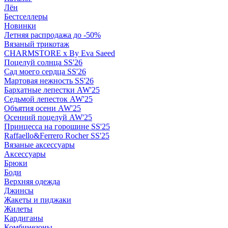
Лён
Бестселлеры
Новинки
Летняя распродажа до -50%
Вязаный трикотаж
CHARMSTORE х By Eva Saeed
Поцелуй солнца SS'26
Сад моего сердца SS'26
Мартовая нежность SS'26
Бархатные лепестки AW'25
Седьмой лепесток AW'25
Объятия осени AW'25
Осенний поцелуй AW'25
Принцесса на горошине SS'25
Raffaello&Ferrero Rocher SS'25
Вязаные аксессуары
Аксессуары
Брюки
Боди
Верхняя одежда
Джинсы
Жакеты и пиджаки
Жилеты
Кардиганы
Комбинезоны