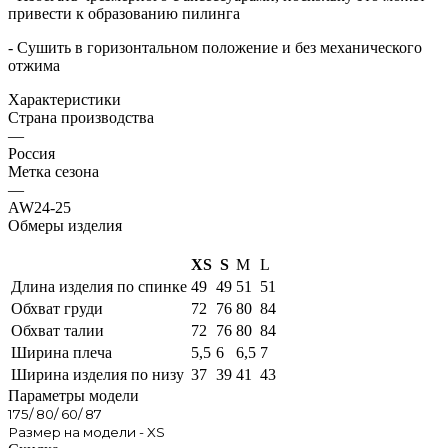
привести к образованию пилинга
- Сушить в горизонтальном положение и без механического
отжима
Характеристики
Страна производства
—
Россия
Метка сезона
—
AW24-25
Обмеры изделия
XS
S
M
L
Длина изделия по спинке
49
49
51
51
Обхват груди
72
76
80
84
Обхват талии
72
76
80
84
Ширина плеча
5,5
6
6,5
7
Ширина изделия по низу
37
39
41
43
Параметры модели
175/ 80/ 60/ 87
Размер на модели - XS