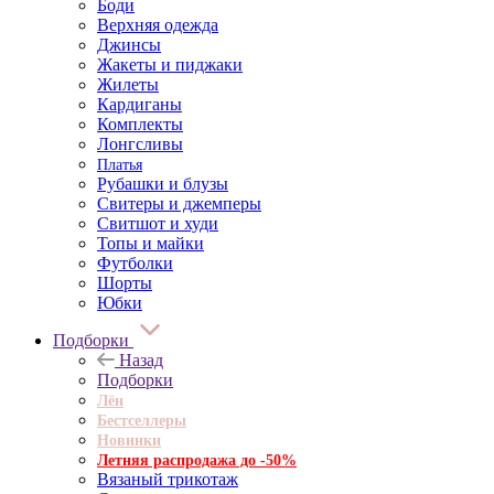
Боди
Верхняя одежда
Джинсы
Жакеты и пиджаки
Жилеты
Кардиганы
Комплекты
Лонгсливы
Платья
Рубашки и блузы
Свитеры и джемперы
Свитшот и худи
Топы и майки
Футболки
Шорты
Юбки
Подборки
Назад
Подборки
Лён
Бестселлеры
Новинки
Летняя распродажа до -50%
Вязаный трикотаж