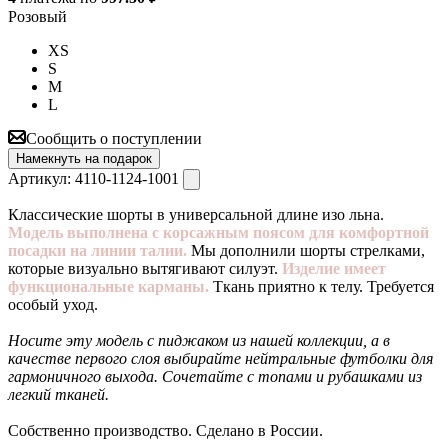
Розовый
XS
S
M
L
Сообщить о поступлении
Намекнуть на подарок
Артикул:
4110-1124-1001
Классические шорты в универсальной длине изо льна.
Модель выполнена с корсажным поясом для комфортной
посадки на линии талии.
Мы дополнили шорты стрелками,
которые визуально вытягивают силуэт.
Изделие имеет
функциональные карманы.
Ткань приятно к телу. Требуется
особый уход.
Носите эту модель с пиджаком из нашей коллекции, а в
качестве первого слоя выбирайте нейтральные футболки для
гармоничного выхода. Сочетайте с топами и рубашками из
легкий тканей.
Собственно производство. Сделано в России.