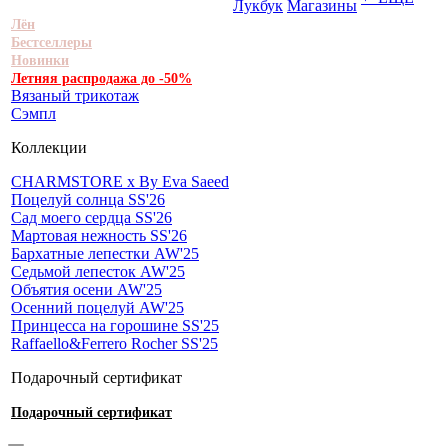
Лукбук
Магазины
Лён
Бестселлеры
Новинки
Летняя распродажа до -50%
Вязаный трикотаж
Сэмпл
Коллекции
CHARMSTORE х By Eva Saeed
Поцелуй солнца SS'26
Сад моего сердца SS'26
Мартовая нежность SS'26
Бархатные лепестки AW'25
Седьмой лепесток AW'25
Объятия осени AW'25
Осенний поцелуй AW'25
Принцесса на горошине SS'25
Raffaello&Ferrero Rocher SS'25
Подарочный сертификат
Подарочный сертификат