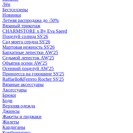
Лён
Бестселлеры
Новинки
Летняя распродажа до -50%
Вязаный трикотаж
CHARMSTORE х By Eva Saeed
Поцелуй солнца SS'26
Сад моего сердца SS'26
Мартовая нежность SS'26
Бархатные лепестки AW'25
Седьмой лепесток AW'25
Объятия осени AW'25
Осенний поцелуй AW'25
Принцесса на горошине SS'25
Raffaello&Ferrero Rocher SS'25
Вязаные аксессуары
Аксессуары
Брюки
Боди
Верхняя одежда
Джинсы
Жакеты и пиджаки
Жилеты
Кардиганы
Комбинезоны