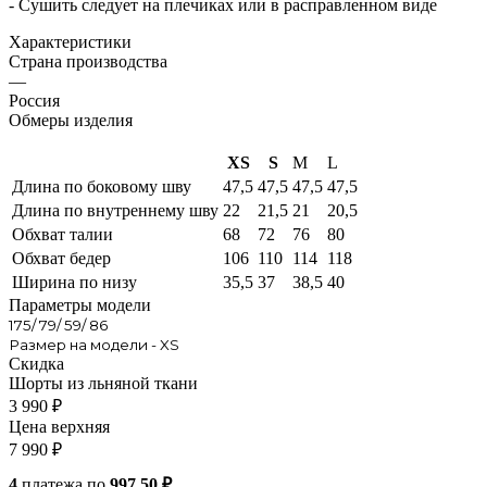
- Сушить следует на плечиках или в расправленном виде
Характеристики
Страна производства
—
Россия
Обмеры изделия
XS
S
M
L
Длина по боковому шву
47,5
47,5
47,5
47,5
Длина по внутреннему шву
22
21,5
21
20,5
Обхват талии
68
72
76
80
Обхват бедер
106
110
114
118
Ширина по низу
35,5
37
38,5
40
Параметры модели
175/ 79/ 59/ 86
Размер на модели - XS
Скидка
Шорты из льняной ткани
3 990
₽
Цена верхняя
7 990
₽
4
платежа по
997.50 ₽