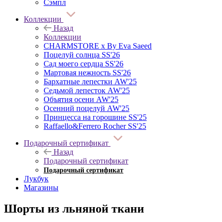
Сэмпл
Коллекции
Назад
Коллекции
CHARMSTORE х By Eva Saeed
Поцелуй солнца SS'26
Сад моего сердца SS'26
Мартовая нежность SS'26
Бархатные лепестки AW'25
Седьмой лепесток AW'25
Объятия осени AW'25
Осенний поцелуй AW'25
Принцесса на горошине SS'25
Raffaello&Ferrero Rocher SS'25
Подарочный сертификат
Назад
Подарочный сертификат
Подарочный сертификат
Лукбук
Магазины
Шорты из льняной ткани