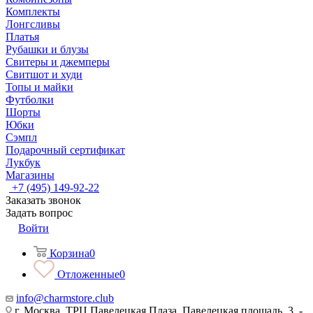
Комплекты
Лонгсливы
Платья
Рубашки и блузы
Свитеры и джемперы
Свитшот и худи
Топы и майки
Футболки
Шорты
Юбки
Сэмпл
Подарочный сертификат
Лукбук
Магазины
+7 (495) 149-92-22
Заказать звонок
Задать вопрос
Войти
Корзина
0
Отложенные
0
info@charmstore.club
г. Москва, ТРЦ Павелецкая Плаза, Павелецкая площадь, 3, -