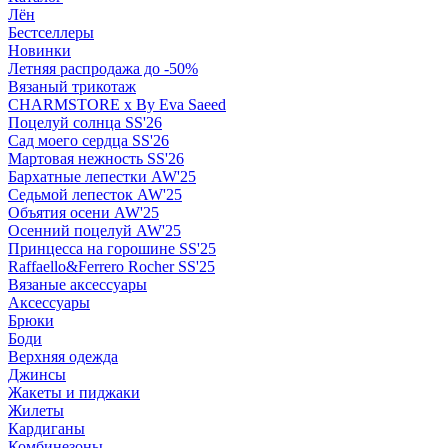
Лён
Бестселлеры
Новинки
Летняя распродажа до -50%
Вязаный трикотаж
CHARMSTORE х By Eva Saeed
Поцелуй солнца SS'26
Сад моего сердца SS'26
Мартовая нежность SS'26
Бархатные лепестки AW'25
Седьмой лепесток AW'25
Объятия осени AW'25
Осенний поцелуй AW'25
Принцесса на горошине SS'25
Raffaello&Ferrero Rocher SS'25
Вязаные аксессуары
Аксессуары
Брюки
Боди
Верхняя одежда
Джинсы
Жакеты и пиджаки
Жилеты
Кардиганы
Комбинезоны