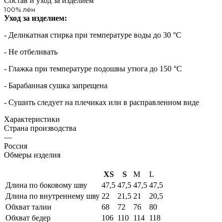
Состав и уход за изделием
100% лён
Уход за изделием:
- Деликатная стирка при температуре воды до 30 °C
- Не отбеливать
- Глажка при температуре подошвы утюга до 150 °C
- Барабанная сушка запрещена
- Сушить следует на плечиках или в расправленном виде
Характеристики
Страна производства
—
Россия
Обмеры изделия
XS
S
M
L
Длина по боковому шву
47,5
47,5
47,5
47,5
Длина по внутреннему шву
22
21,5
21
20,5
Обхват талии
68
72
76
80
Обхват бедер
106
110
114
118