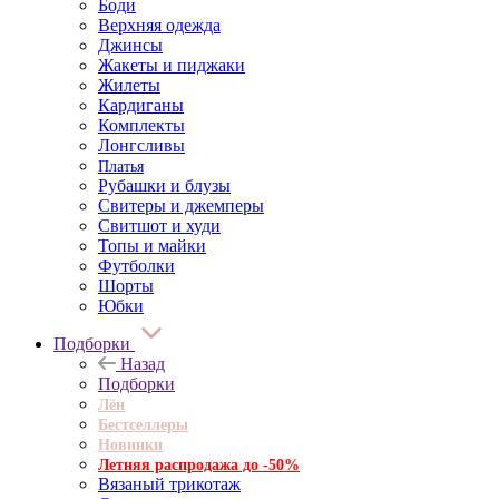
Боди
Верхняя одежда
Джинсы
Жакеты и пиджаки
Жилеты
Кардиганы
Комплекты
Лонгсливы
Платья
Рубашки и блузы
Свитеры и джемперы
Свитшот и худи
Топы и майки
Футболки
Шорты
Юбки
Подборки
Назад
Подборки
Лён
Бестселлеры
Новинки
Летняя распродажа до -50%
Вязаный трикотаж