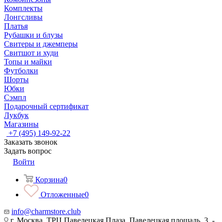
Комплекты
Лонгсливы
Платья
Рубашки и блузы
Свитеры и джемперы
Свитшот и худи
Топы и майки
Футболки
Шорты
Юбки
Сэмпл
Подарочный сертификат
Лукбук
Магазины
+7 (495) 149-92-22
Заказать звонок
Задать вопрос
Войти
Корзина
0
Отложенные
0
info@charmstore.club
г. Москва, ТРЦ Павелецкая Плаза, Павелецкая площадь, 3, -