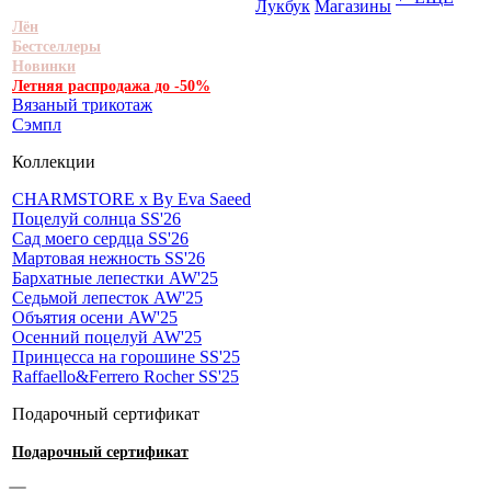
Лукбук
Магазины
Лён
Бестселлеры
Новинки
Летняя распродажа до -50%
Вязаный трикотаж
Сэмпл
Коллекции
CHARMSTORE х By Eva Saeed
Поцелуй солнца SS'26
Сад моего сердца SS'26
Мартовая нежность SS'26
Бархатные лепестки AW'25
Седьмой лепесток AW'25
Объятия осени AW'25
Осенний поцелуй AW'25
Принцесса на горошине SS'25
Raffaello&Ferrero Rocher SS'25
Подарочный сертификат
Подарочный сертификат