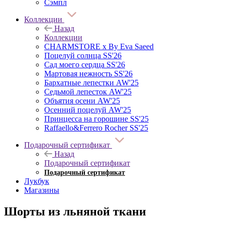
Сэмпл
Коллекции
Назад
Коллекции
CHARMSTORE х By Eva Saeed
Поцелуй солнца SS'26
Сад моего сердца SS'26
Мартовая нежность SS'26
Бархатные лепестки AW'25
Седьмой лепесток AW'25
Объятия осени AW'25
Осенний поцелуй AW'25
Принцесса на горошине SS'25
Raffaello&Ferrero Rocher SS'25
Подарочный сертификат
Назад
Подарочный сертификат
Подарочный сертификат
Лукбук
Магазины
Шорты из льняной ткани