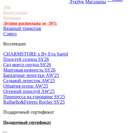
Лукбук
Магазины
Лён
Бестселлеры
Новинки
Летняя распродажа до -50%
Вязаный трикотаж
Сэмпл
Коллекции
CHARMSTORE х By Eva Saeed
Поцелуй солнца SS'26
Сад моего сердца SS'26
Мартовая нежность SS'26
Бархатные лепестки AW'25
Седьмой лепесток AW'25
Объятия осени AW'25
Осенний поцелуй AW'25
Принцесса на горошине SS'25
Raffaello&Ferrero Rocher SS'25
Подарочный сертификат
Подарочный сертификат