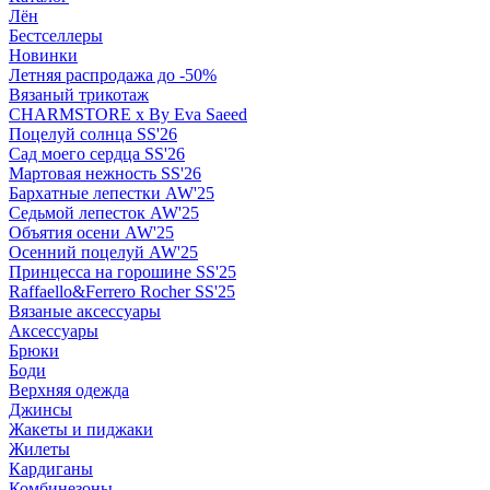
Лён
Бестселлеры
Новинки
Летняя распродажа до -50%
Вязаный трикотаж
CHARMSTORE х By Eva Saeed
Поцелуй солнца SS'26
Сад моего сердца SS'26
Мартовая нежность SS'26
Бархатные лепестки AW'25
Седьмой лепесток AW'25
Объятия осени AW'25
Осенний поцелуй AW'25
Принцесса на горошине SS'25
Raffaello&Ferrero Rocher SS'25
Вязаные аксессуары
Аксессуары
Брюки
Боди
Верхняя одежда
Джинсы
Жакеты и пиджаки
Жилеты
Кардиганы
Комбинезоны