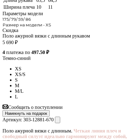
Длина рукава
63,5
64,5
Ширина плеча
10
11
Параметры модели
175/ 79/ 59/ 86
Размер на модели - XS
Скидка
Поло ажурной вязки с длинным рукавом
5 690
₽
4
платежа по
497.50 ₽
Темно-синий
XS
XS/S
S
M
M/L
L
Сообщить о поступлении
Намекнуть на подарок
Артикул:
303-12881-670
Поло ажурной вязки с длинным.
Четкая линия плеч и
свободный силуэт идеально гармонируют между собой,