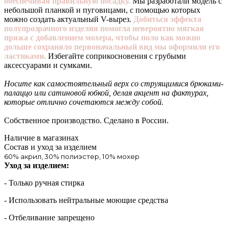
обеспечивая правильную посадку.
Мы разработали модель с
небольшой планкой и пуговицами, с помощью которых
можно создать актуальный V-вырез.
Добиться эффекта
полупрозрачного изделия помогла невероятно мягкая
пряжа с добавлением мохера, чтобы поло как можно
дольше сохраняло первоначальный вид мы оформили его
ластиками.
Избегайте соприкосновения с грубыми
аксессуарами и сумками.
Носите как самостоятельный верх со струящимися брюками-
палаццо или сатиновой юбкой, делая акцент на фактурах,
которые отлично сочетаются между собой.
Собственное производство. Сделано в России.
Наличие в магазинах
Состав и уход за изделием
60% акрил, 30% полиэстер, 10% мохер
Уход за изделием:
- Только ручная стирка
- Использовать нейтральные моющие средства
- Отбеливание запрещено