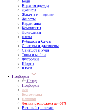
Боди
Верхняя одежда
Джинсы
Жакеты и пиджаки
Жилеты
Кардиганы
Комплекты
Лонгсливы
Платья
Рубашки и блузы
Свитеры и джемперы
Свитшот и худи
Топы и майки
Футболки
Шорты
Юбки
Подборки
Назад
Подборки
Лён
Бестселлеры
Новинки
Летняя распродажа до -50%
Вязаный трикотаж