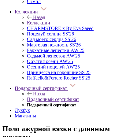
Сэмпл
Коллекции
Назад
Коллекции
CHARMSTORE х By Eva Saeed
Поцелуй солнца SS'26
Сад моего сердца SS'26
Мартовая нежность SS'26
Бархатные лепестки AW'25
Седьмой лепесток AW'25
Объятия осени AW'25
Осенний поцелуй AW'25
Принцесса на горошине SS'25
Raffaello&Ferrero Rocher SS'25
Подарочный сертификат
Назад
Подарочный сертификат
Подарочный сертификат
Лукбук
Магазины
Поло ажурной вязки с длинным
рукавом