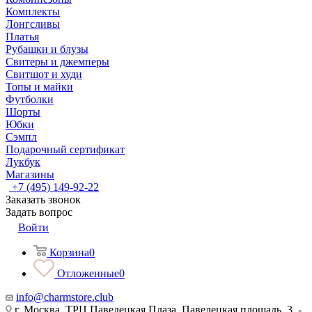
Комплекты
Лонгсливы
Платья
Рубашки и блузы
Свитеры и джемперы
Свитшот и худи
Топы и майки
Футболки
Шорты
Юбки
Сэмпл
Подарочный сертификат
Лукбук
Магазины
+7 (495) 149-92-22
Заказать звонок
Задать вопрос
Войти
Корзина
0
Отложенные
0
info@charmstore.club
г. Москва, ТРЦ Павелецкая Плаза, Павелецкая площадь, 3, -