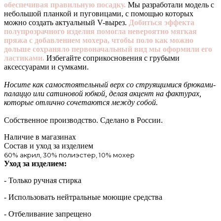
обеспечивая правильную посадку.
Мы разработали модель с
небольшой планкой и пуговицами, с помощью которых
можно создать актуальный V-вырез.
Добиться эффекта
полупрозрачного изделия помогла невероятно мягкая
пряжа с добавлением мохера, чтобы поло как можно
дольше сохраняло первоначальный вид мы оформили его
ластиками.
Избегайте соприкосновения с грубыми
аксессуарами и сумками.
Носите как самостоятельный верх со струящимися брюками-
палаццо или сатиновой юбкой, делая акцент на фактурах,
которые отлично сочетаются между собой.
Собственное производство. Сделано в России.
Наличие в магазинах
Состав и уход за изделием
60% акрил, 30% полиэстер, 10% мохер
Уход за изделием:
- Только ручная стирка
- Использовать нейтральные моющие средства
- Отбеливание запрещено