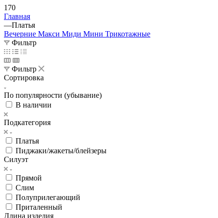
170
Главная
—
Платья
Вечерние
Макси
Миди
Мини
Трикотажные
Фильтр
Фильтр
Сортировка
По популярности (убывание)
В наличии
Подкатегория
Платья
Пиджаки/жакеты/блейзеры
Силуэт
Прямой
Слим
Полуприлегающий
Приталенный
Длина изделия