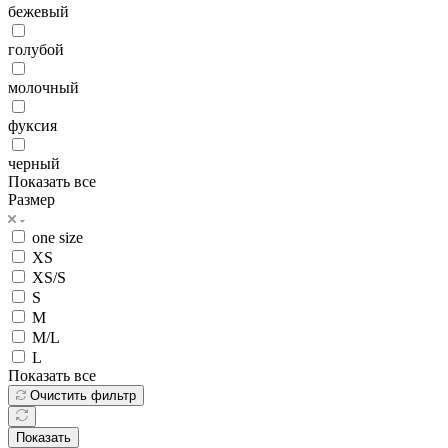
бежевый
голубой
молочный
фуксия
черный
Показать все
Размер
one size
XS
XS/S
S
M
M/L
L
Показать все
Очистить фильтр
Показать