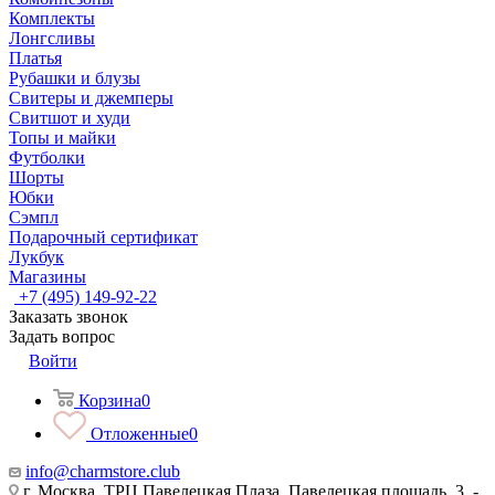
Комплекты
Лонгсливы
Платья
Рубашки и блузы
Свитеры и джемперы
Свитшот и худи
Топы и майки
Футболки
Шорты
Юбки
Сэмпл
Подарочный сертификат
Лукбук
Магазины
+7 (495) 149-92-22
Заказать звонок
Задать вопрос
Войти
Корзина
0
Отложенные
0
info@charmstore.club
г. Москва, ТРЦ Павелецкая Плаза, Павелецкая площадь, 3, -