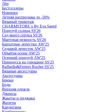
Лён
Бестселлеры
Новинки
Летняя распродажа до -50%
Вязаный трикотаж
CHARMSTORE х By Eva Saeed
Поцелуй солнца SS'26
Сад моего сердца SS'26
Мартовая нежность SS'26
Бархатные лепестки AW'25
Седьмой лепесток AW'25
Объятия осени AW'25
Осенний поцелуй AW'25
Принцесса на горошине SS'25
Raffaello&Ferrero Rocher SS'25
Вязаные аксессуары
Аксессуары
Брюки
Боди
Верхняя одежда
Джинсы
Жакеты и пиджаки
Жилеты
Кардиганы
Комбинезоны