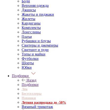
Боди
Верхняя одежда
Джинсы
Жакеты и пиджаки
Жилеты
Кардиганы
Комплекты
Лонгсливы
Платья
Рубашки и блузы
Свитеры и джемперы
Свитшот и худи
Топы и майки
Футболки
Шорты
Юбки
Подборки
Назад
Подборки
Лён
Бестселлеры
Новинки
Летняя распродажа до -50%
Вязаный трикотаж