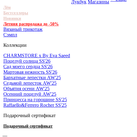
Лукбук
Магазины
Лён
Бестселлеры
Новинки
Летняя распродажа до -50%
Вязаный трикотаж
Сэмпл
Коллекции
CHARMSTORE х By Eva Saeed
Поцелуй солнца SS'26
Сад моего сердца SS'26
Мартовая нежность SS'26
Бархатные лепестки AW'25
Седьмой лепесток AW'25
Объятия осени AW'25
Осенний поцелуй AW'25
Принцесса на горошине SS'25
Raffaello&Ferrero Rocher SS'25
Подарочный сертификат
Подарочный сертификат