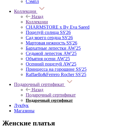
Сэмпл
Коллекции
Назад
Коллекции
CHARMSTORE х By Eva Saeed
Поцелуй солнца SS'26
Сад моего сердца SS'26
Мартовая нежность SS'26
Бархатные лепестки AW'25
Седьмой лепесток AW'25
Объятия осени AW'25
Осенний поцелуй AW'25
Принцесса на горошине SS'25
Raffaello&Ferrero Rocher SS'25
Подарочный сертификат
Назад
Подарочный сертификат
Подарочный сертификат
Лукбук
Магазины
Женские платья