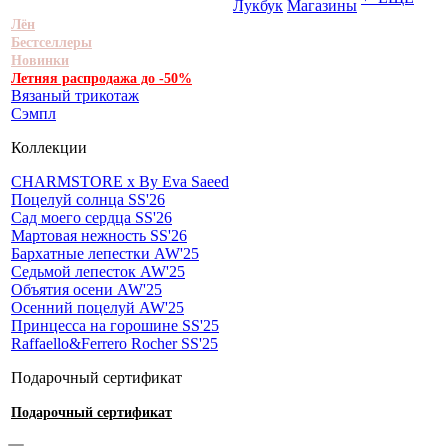
Лукбук
Магазины
Лён
Бестселлеры
Новинки
Летняя распродажа до -50%
Вязаный трикотаж
Сэмпл
Коллекции
CHARMSTORE х By Eva Saeed
Поцелуй солнца SS'26
Сад моего сердца SS'26
Мартовая нежность SS'26
Бархатные лепестки AW'25
Седьмой лепесток AW'25
Объятия осени AW'25
Осенний поцелуй AW'25
Принцесса на горошине SS'25
Raffaello&Ferrero Rocher SS'25
Подарочный сертификат
Подарочный сертификат