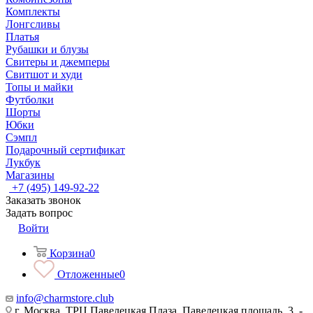
Комплекты
Лонгсливы
Платья
Рубашки и блузы
Свитеры и джемперы
Свитшот и худи
Топы и майки
Футболки
Шорты
Юбки
Сэмпл
Подарочный сертификат
Лукбук
Магазины
+7 (495) 149-92-22
Заказать звонок
Задать вопрос
Войти
Корзина
0
Отложенные
0
info@charmstore.club
г. Москва, ТРЦ Павелецкая Плаза, Павелецкая площадь, 3, -