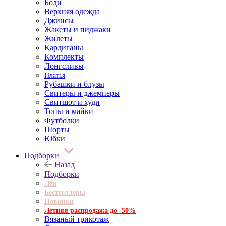
Боди
Верхняя одежда
Джинсы
Жакеты и пиджаки
Жилеты
Кардиганы
Комплекты
Лонгсливы
Платья
Рубашки и блузы
Свитеры и джемперы
Свитшот и худи
Топы и майки
Футболки
Шорты
Юбки
Подборки
Назад
Подборки
Лён
Бестселлеры
Новинки
Летняя распродажа до -50%
Вязаный трикотаж