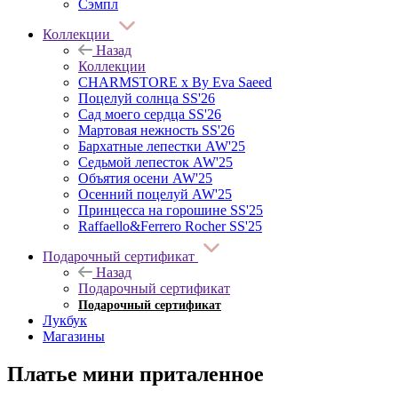
Сэмпл
Коллекции
Назад
Коллекции
CHARMSTORE х By Eva Saeed
Поцелуй солнца SS'26
Сад моего сердца SS'26
Мартовая нежность SS'26
Бархатные лепестки AW'25
Седьмой лепесток AW'25
Объятия осени AW'25
Осенний поцелуй AW'25
Принцесса на горошине SS'25
Raffaello&Ferrero Rocher SS'25
Подарочный сертификат
Назад
Подарочный сертификат
Подарочный сертификат
Лукбук
Магазины
Платье мини приталенное