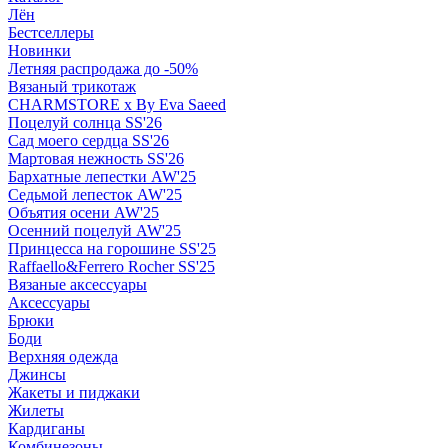
Лён
Бестселлеры
Новинки
Летняя распродажа до -50%
Вязаный трикотаж
CHARMSTORE х By Eva Saeed
Поцелуй солнца SS'26
Сад моего сердца SS'26
Мартовая нежность SS'26
Бархатные лепестки AW'25
Седьмой лепесток AW'25
Объятия осени AW'25
Осенний поцелуй AW'25
Принцесса на горошине SS'25
Raffaello&Ferrero Rocher SS'25
Вязаные аксессуары
Аксессуары
Брюки
Боди
Верхняя одежда
Джинсы
Жакеты и пиджаки
Жилеты
Кардиганы
Комбинезоны