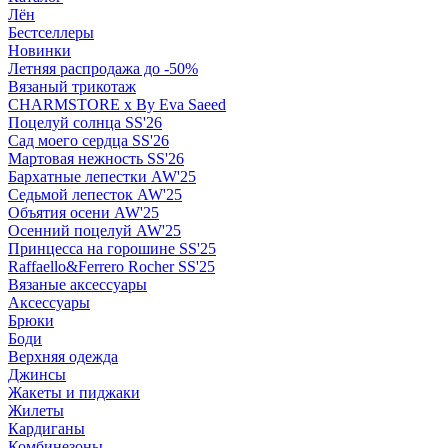
Лён
Бестселлеры
Новинки
Летняя распродажа до -50%
Вязаный трикотаж
CHARMSTORE х By Eva Saeed
Поцелуй солнца SS'26
Сад моего сердца SS'26
Мартовая нежность SS'26
Бархатные лепестки AW'25
Седьмой лепесток AW'25
Объятия осени AW'25
Осенний поцелуй AW'25
Принцесса на горошине SS'25
Raffaello&Ferrero Rocher SS'25
Вязаные аксессуары
Аксессуары
Брюки
Боди
Верхняя одежда
Джинсы
Жакеты и пиджаки
Жилеты
Кардиганы
Комбинезоны