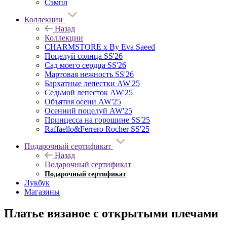
Сэмпл
Коллекции
Назад
Коллекции
CHARMSTORE х By Eva Saeed
Поцелуй солнца SS'26
Сад моего сердца SS'26
Мартовая нежность SS'26
Бархатные лепестки AW'25
Седьмой лепесток AW'25
Объятия осени AW'25
Осенний поцелуй AW'25
Принцесса на горошине SS'25
Raffaello&Ferrero Rocher SS'25
Подарочный сертификат
Назад
Подарочный сертификат
Подарочный сертификат
Лукбук
Магазины
Платье вязаное с открытыми плечами