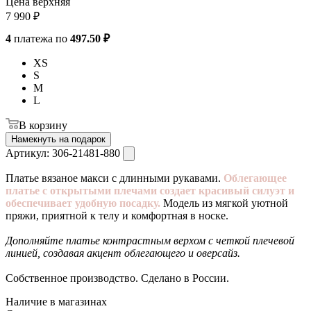
Цена верхняя
7 990
₽
4
платежа по
497.50 ₽
XS
S
M
L
В корзину
Намекнуть на подарок
Артикул:
306-21481-880
Платье вязаное макси с длинными рукавами.
Облегающее
платье с открытыми плечами создает красивый силуэт и
обеспечивает удобную посадку.
Модель из мягкой уютной
пряжи, приятной к телу и комфортная в носке.
Дополняйте платье контрастным верхом с четкой плечевой
линией, создавая акцент облегающего и оверсайз.
Собственное производство. Сделано в России.
Наличие в магазинах