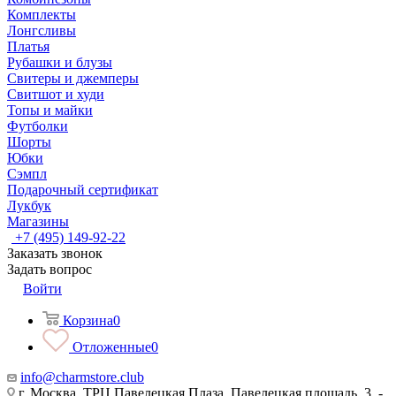
Комплекты
Лонгсливы
Платья
Рубашки и блузы
Свитеры и джемперы
Свитшот и худи
Топы и майки
Футболки
Шорты
Юбки
Сэмпл
Подарочный сертификат
Лукбук
Магазины
+7 (495) 149-92-22
Заказать звонок
Задать вопрос
Войти
Корзина
0
Отложенные
0
info@charmstore.club
г. Москва, ТРЦ Павелецкая Плаза, Павелецкая площадь, 3, -