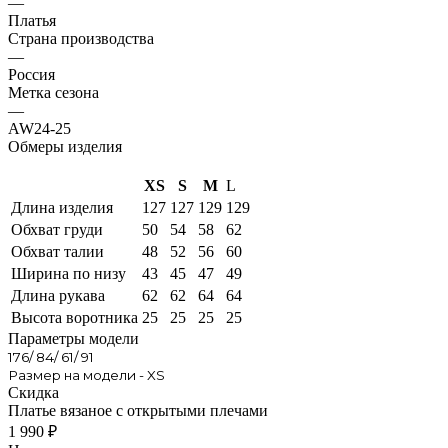
—
Платья
Страна производства
—
Россия
Метка сезона
—
AW24-25
Обмеры изделия
XS
S
M
L
Длина изделия
127
127
129
129
Обхват груди
50
54
58
62
Обхват талии
48
52
56
60
Ширина по низу
43
45
47
49
Длина рукава
62
62
64
64
Высота воротника
25
25
25
25
Параметры модели
176/ 84/ 61/ 91
Размер на модели - XS
Скидка
Платье вязаное с открытыми плечами
1 990
₽