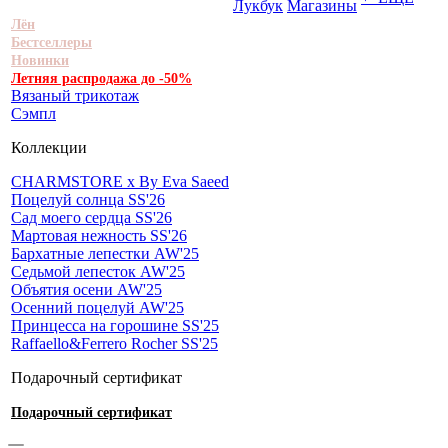
Лукбук
Магазины
Лён
Бестселлеры
Новинки
Летняя распродажа до -50%
Вязаный трикотаж
Сэмпл
Коллекции
CHARMSTORE х By Eva Saeed
Поцелуй солнца SS'26
Сад моего сердца SS'26
Мартовая нежность SS'26
Бархатные лепестки AW'25
Седьмой лепесток AW'25
Объятия осени AW'25
Осенний поцелуй AW'25
Принцесса на горошине SS'25
Raffaello&Ferrero Rocher SS'25
Подарочный сертификат
Подарочный сертификат