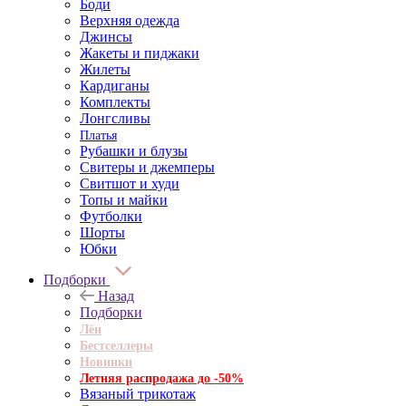
Боди
Верхняя одежда
Джинсы
Жакеты и пиджаки
Жилеты
Кардиганы
Комплекты
Лонгсливы
Платья
Рубашки и блузы
Свитеры и джемперы
Свитшот и худи
Топы и майки
Футболки
Шорты
Юбки
Подборки
Назад
Подборки
Лён
Бестселлеры
Новинки
Летняя распродажа до -50%
Вязаный трикотаж