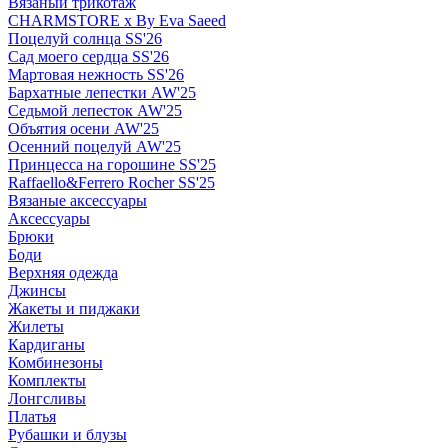
Вязаный трикотаж
CHARMSTORE х By Eva Saeed
Поцелуй солнца SS'26
Сад моего сердца SS'26
Мартовая нежность SS'26
Бархатные лепестки AW'25
Седьмой лепесток AW'25
Объятия осени AW'25
Осенний поцелуй AW'25
Принцесса на горошине SS'25
Raffaello&Ferrero Rocher SS'25
Вязаные аксессуары
Аксессуары
Брюки
Боди
Верхняя одежда
Джинсы
Жакеты и пиджаки
Жилеты
Кардиганы
Комбинезоны
Комплекты
Лонгсливы
Платья
Рубашки и блузы