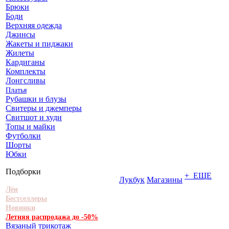
Брюки
Боди
Верхняя одежда
Джинсы
Жакеты и пиджаки
Жилеты
Кардиганы
Комплекты
Лонгсливы
Платья
Рубашки и блузы
Свитеры и джемперы
Свитшот и худи
Топы и майки
Футболки
Шорты
Юбки
Подборки
+ ЕЩЕ
Лукбук
Магазины
Лён
Бестселлеры
Новинки
Летняя распродажа до -50%
Вязаный трикотаж