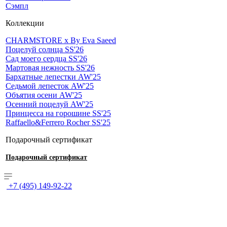
Сэмпл
Коллекции
CHARMSTORE х By Eva Saeed
Поцелуй солнца SS'26
Сад моего сердца SS'26
Мартовая нежность SS'26
Бархатные лепестки AW'25
Седьмой лепесток AW'25
Объятия осени AW'25
Осенний поцелуй AW'25
Принцесса на горошине SS'25
Raffaello&Ferrero Rocher SS'25
Подарочный сертификат
Подарочный сертификат
+7 (495) 149-92-22