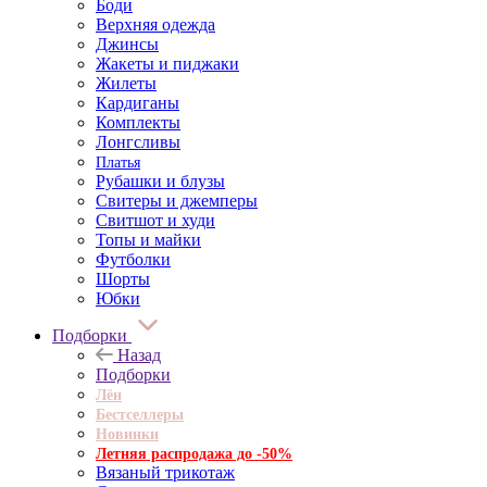
Боди
Верхняя одежда
Джинсы
Жакеты и пиджаки
Жилеты
Кардиганы
Комплекты
Лонгсливы
Платья
Рубашки и блузы
Свитеры и джемперы
Свитшот и худи
Топы и майки
Футболки
Шорты
Юбки
Подборки
Назад
Подборки
Лён
Бестселлеры
Новинки
Летняя распродажа до -50%
Вязаный трикотаж