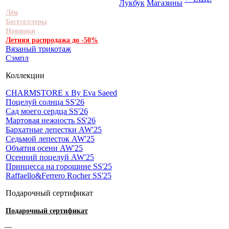
Лукбук
Магазины
Лён
Бестселлеры
Новинки
Летняя распродажа до -50%
Вязаный трикотаж
Сэмпл
Коллекции
CHARMSTORE х By Eva Saeed
Поцелуй солнца SS'26
Сад моего сердца SS'26
Мартовая нежность SS'26
Бархатные лепестки AW'25
Седьмой лепесток AW'25
Объятия осени AW'25
Осенний поцелуй AW'25
Принцесса на горошине SS'25
Raffaello&Ferrero Rocher SS'25
Подарочный сертификат
Подарочный сертификат