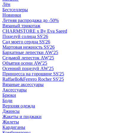
Лён
Бестселлеры
Новинки
Летняя распродажа до -50%
Вязаный трикотаж
CHARMSTORE х By Eva Saeed
Поцелуй солнца SS'26
Сад моего сердца SS'26
Мартовая нежность SS'26
Бархатные лепестки AW'25
Седьмой лепесток AW'25
Объятия осени AW'25
Осенний поцелуй AW'25
Принцесса на горошине SS'25
Raffaello&Ferrero Rocher SS'25
Вязаные аксессуары
Аксессуары
Брюки
Боди
Верхняя одежда
Джинсы
Жакеты и пиджаки
Жилеты
Кардиганы
Комбинезоны