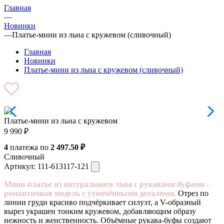
Главная
—
Новинки
—
Платье-мини из льна с кружевом (сливочный)
Главная
Новинки
Платье-мини из льна с кружевом (сливочный)
Платье-мини из льна с кружевом
9 990
₽
4
платежа по
2 497.50 ₽
Сливочный
Артикул:
111-613117-121
Мини-платье из натурального льна с рукавами-буфами -
романтичная модель с утончёнными деталями.
Отрез по
линии груди красиво подчёркивает силуэт, а V-образный
вырез украшен тонким кружевом, добавляющим образу
нежность и женственность. Объёмные рукава-буфы создают