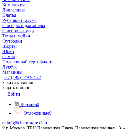
Комплекты
Лонгсливы
Платья
Рубашки и блузы
Свитеры и джемперы
Свитшот и худи
Топы и майки
Футболки
Шорты
Юбки
Сэмпл
Подарочный сертификат
Лукбук
Магазины
+7 (495) 149-92-22
Заказать звонок
Задать вопрос
Войти
Корзина
0
Отложенные
0
info@charmstore.club
г. Москва, ТРЦ Павелецкая Плаза, Павелецкая площадь, 3, -