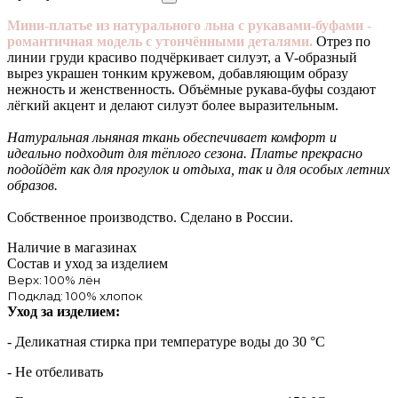
Мини-платье из натурального льна с рукавами-буфами -
романтичная модель с утончёнными деталями.
Отрез по
линии груди красиво подчёркивает силуэт, а V-образный
вырез украшен тонким кружевом, добавляющим образу
нежность и женственность. Объёмные рукава-буфы создают
лёгкий акцент и делают силуэт более выразительным.
Натуральная льняная ткань обеспечивает комфорт и
идеально подходит для тёплого сезона. Платье прекрасно
подойдёт как для прогулок и отдыха, так и для особых летних
образов.
Собственное производство. Сделано в России.
Наличие в магазинах
Состав и уход за изделием
Верх: 100% лён
Подклад: 100% хлопок
Уход за изделием:
- Деликатная стирка при температуре воды до 30 °C
- Не отбеливать