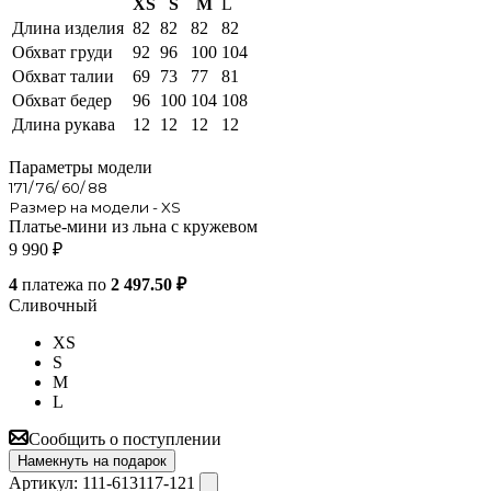
XS
S
M
L
Длина изделия
82
82
82
82
Обхват груди
92
96
100
104
Обхват талии
69
73
77
81
Обхват бедер
96
100
104
108
Длина рукава
12
12
12
12
Параметры модели
171/ 76/ 60/ 88
Размер на модели - XS
Платье-мини из льна с кружевом
9 990
₽
4
платежа по
2 497.50 ₽
Сливочный
XS
S
M
L
Сообщить о поступлении
Намекнуть на подарок
Артикул:
111-613117-121