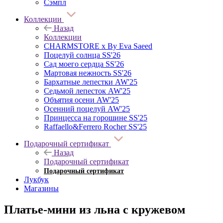
Сэмпл
Коллекции
Назад
Коллекции
CHARMSTORE х By Eva Saeed
Поцелуй солнца SS'26
Сад моего сердца SS'26
Мартовая нежность SS'26
Бархатные лепестки AW'25
Седьмой лепесток AW'25
Объятия осени AW'25
Осенний поцелуй AW'25
Принцесса на горошине SS'25
Raffaello&Ferrero Rocher SS'25
Подарочный сертификат
Назад
Подарочный сертификат
Подарочный сертификат
Лукбук
Магазины
Платье-мини из льна с кружевом