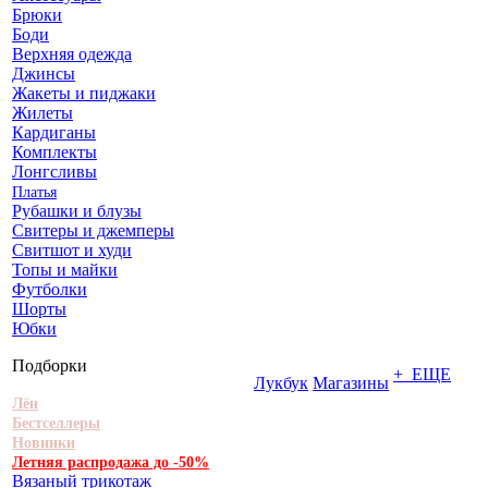
Брюки
Боди
Верхняя одежда
Джинсы
Жакеты и пиджаки
Жилеты
Кардиганы
Комплекты
Лонгсливы
Платья
Рубашки и блузы
Свитеры и джемперы
Свитшот и худи
Топы и майки
Футболки
Шорты
Юбки
Подборки
+ ЕЩЕ
Лукбук
Магазины
Лён
Бестселлеры
Новинки
Летняя распродажа до -50%
Вязаный трикотаж