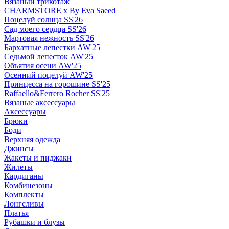
Вязаный трикотаж
CHARMSTORE х By Eva Saeed
Поцелуй солнца SS'26
Сад моего сердца SS'26
Мартовая нежность SS'26
Бархатные лепестки AW'25
Седьмой лепесток AW'25
Объятия осени AW'25
Осенний поцелуй AW'25
Принцесса на горошине SS'25
Raffaello&Ferrero Rocher SS'25
Вязаные аксессуары
Аксессуары
Брюки
Боди
Верхняя одежда
Джинсы
Жакеты и пиджаки
Жилеты
Кардиганы
Комбинезоны
Комплекты
Лонгсливы
Платья
Рубашки и блузы