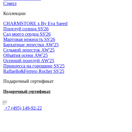
Сэмпл
Коллекции
CHARMSTORE х By Eva Saeed
Поцелуй солнца SS'26
Сад моего сердца SS'26
Мартовая нежность SS'26
Бархатные лепестки AW'25
Седьмой лепесток AW'25
Объятия осени AW'25
Осенний поцелуй AW'25
Принцесса на горошине SS'25
Raffaello&Ferrero Rocher SS'25
Подарочный сертификат
Подарочный сертификат
+7 (495) 149-92-22