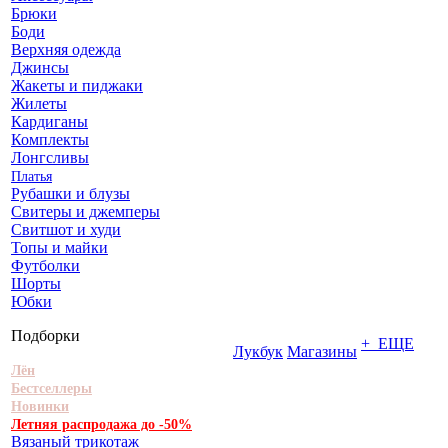
Брюки
Боди
Верхняя одежда
Джинсы
Жакеты и пиджаки
Жилеты
Кардиганы
Комплекты
Лонгсливы
Платья
Рубашки и блузы
Свитеры и джемперы
Свитшот и худи
Топы и майки
Футболки
Шорты
Юбки
Подборки
+ ЕЩЕ
Лукбук
Магазины
Лён
Бестселлеры
Новинки
Летняя распродажа до -50%
Вязаный трикотаж