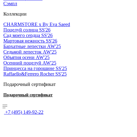
Сэмпл
Коллекции
CHARMSTORE х By Eva Saeed
Поцелуй солнца SS'26
Сад моего сердца SS'26
Мартовая нежность SS'26
Бархатные лепестки AW'25
Седьмой лепесток AW'25
Объятия осени AW'25
Осенний поцелуй AW'25
Принцесса на горошине SS'25
Raffaello&Ferrero Rocher SS'25
Подарочный сертификат
Подарочный сертификат
+7 (495) 149-92-22