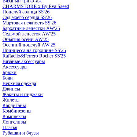
Вязаный трикотаж
CHARMSTORE х By Eva Saeed
Поцелуй солнца SS'26
Сад моего сердца SS'26
Мартовая нежность SS'26
Бархатные лепестки AW'25
Седьмой лепесток AW'25
Объятия осени AW'25
Осенний поцелуй AW'25
Принцесса на горошине SS'25
Raffaello&Ferrero Rocher SS'25
Вязаные аксессуары
Аксессуары
Брюки
Боди
Верхняя одежда
Джинсы
Жакеты и пиджаки
Жилеты
Кардиганы
Комбинезоны
Комплекты
Лонгсливы
Платья
Рубашки и блузы