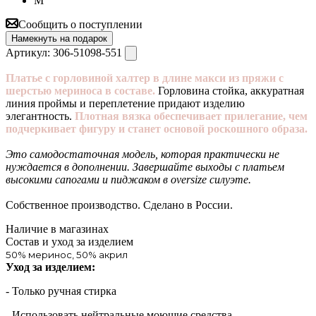
M
Сообщить о поступлении
Намекнуть на подарок
Артикул:
306-51098-551
Платье с горловиной халтер в длине макси из пряжи с
шерстью мериноса в составе.
Горловина стойка, аккуратная
линия проймы и переплетение придают изделию
элегантность.
Плотная вязка обеспечивает прилегание, чем
подчеркивает фигуру и станет основой роскошного образа.
Это самодостаточная модель, которая практически не
нуждается в дополнении. Завершайте выходы с платьем
высокими сапогами и пиджаком в oversize силуэте.
Собственное производство. Сделано в России.
Наличие в магазинах
Состав и уход за изделием
50% меринос, 50% акрил
Уход за изделием:
- Только ручная стирка
- Использовать нейтральные моющие средства