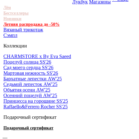
Лукбук
Магазины
Лён
Бестселлеры
Новинки
Летняя распродажа до -50%
Вязаный трикотаж
Сэмпл
Коллекции
CHARMSTORE х By Eva Saeed
Поцелуй солнца SS'26
Сад моего сердца SS'26
Мартовая нежность SS'26
Бархатные лепестки AW'25
Седьмой лепесток AW'25
Объятия осени AW'25
Осенний поцелуй AW'25
Принцесса на горошине SS'25
Raffaello&Ferrero Rocher SS'25
Подарочный сертификат
Подарочный сертификат