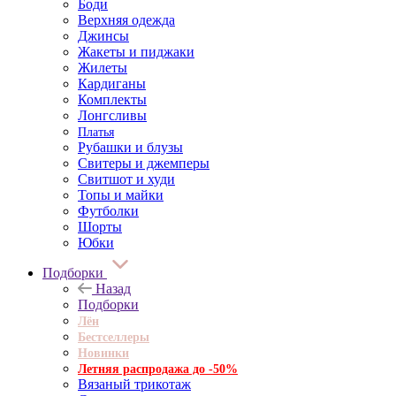
Боди
Верхняя одежда
Джинсы
Жакеты и пиджаки
Жилеты
Кардиганы
Комплекты
Лонгсливы
Платья
Рубашки и блузы
Свитеры и джемперы
Свитшот и худи
Топы и майки
Футболки
Шорты
Юбки
Подборки
Назад
Подборки
Лён
Бестселлеры
Новинки
Летняя распродажа до -50%
Вязаный трикотаж