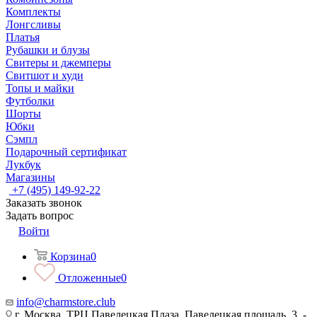
Комплекты
Лонгсливы
Платья
Рубашки и блузы
Свитеры и джемперы
Свитшот и худи
Топы и майки
Футболки
Шорты
Юбки
Сэмпл
Подарочный сертификат
Лукбук
Магазины
+7 (495) 149-92-22
Заказать звонок
Задать вопрос
Войти
Корзина
0
Отложенные
0
info@charmstore.club
г. Москва, ТРЦ Павелецкая Плаза, Павелецкая площадь, 3, -