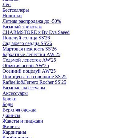
Лён
Бестселлеры
Новинки
Летняя распродажа до -50%
Вязаный трикотаж
CHARMSTORE х By Eva Saeed
Поцелуй солнца SS'26
Сад моего сердца SS'26
Мартовая нежность SS'26
Бархатные лепестки AW'25
Седьмой лепесток AW'25
Объятия осени AW'25
Осенний поцелуй AW'25
Принцесса на горошине SS'25
Raffaello&Ferrero Rocher SS'25
Вязаные аксессуары
Аксессуары
Брюки
Боди
Верхняя одежда
Джинсы
Жакеты и пиджаки
Жилеты
Кардиганы
Комбинезоны