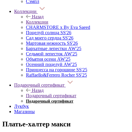
Сэмпл
Коллекции
Назад
Коллекции
CHARMSTORE х By Eva Saeed
Поцелуй солнца SS'26
Сад моего сердца SS'26
Мартовая нежность SS'26
Бархатные лепестки AW'25
Седьмой лепесток AW'25
Объятия осени AW'25
Осенний поцелуй AW'25
Принцесса на горошине SS'25
Raffaello&Ferrero Rocher SS'25
Подарочный сертификат
Назад
Подарочный сертификат
Подарочный сертификат
Лукбук
Магазины
Платье-халтер макси