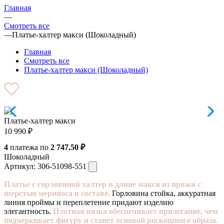
Главная
—
Смотреть все
—
Платье-халтер макси (Шоколадный)
Главная
Смотреть все
Платье-халтер макси (Шоколадный)
Платье-халтер макси
10 990
₽
4
платежа по
2 747.50 ₽
Шоколадный
Артикул:
306-51098-551
Платье с горловиной халтер в длине макси из пряжи с
шерстью мериноса в составе.
Горловина стойка, аккуратная
линия проймы и переплетение придают изделию
элегантность.
Плотная вязка обеспечивает прилегание, чем
подчеркивает фигуру и станет основой роскошного образа.