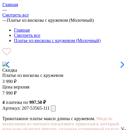
Главная
—
Смотреть все
—
Платье из вискозы с кружевом (Молочный)
Главная
Смотреть все
Платье из вискозы с кружевом (Молочный)
Скидка
Платье из вискозы с кружевом
3 990
₽
Цена верхняя
7 990
₽
4
платежа по
997.50 ₽
Артикул:
207-53565-111
Трикотажное платье макси длины с кружевом.
Модель
выполнена из мягкого вискозного трикотажа, который
идеально облегает фигуру, создавая утонченный силуэт.
V-