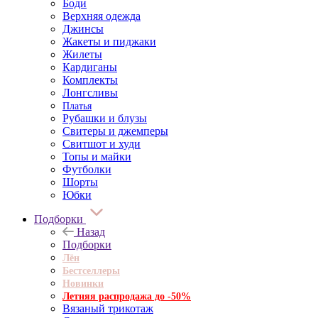
Боди
Верхняя одежда
Джинсы
Жакеты и пиджаки
Жилеты
Кардиганы
Комплекты
Лонгсливы
Платья
Рубашки и блузы
Свитеры и джемперы
Свитшот и худи
Топы и майки
Футболки
Шорты
Юбки
Подборки
Назад
Подборки
Лён
Бестселлеры
Новинки
Летняя распродажа до -50%
Вязаный трикотаж