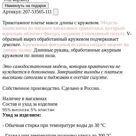
Намекнуть на подарок
Артикул:
207-53565-111
Трикотажное платье макси длины с кружевом.
Модель
выполнена из мягкого вискозного трикотажа, который
идеально облегает фигуру, создавая утонченный силуэт.
V-
образный вырез обработанный кружевом подчеркивает
декольте.
Кружевная фигурная вставка создает акцент на
линию талии.
Длинные рукава, обработанные ажурным
кружевом по линии низа.
Это самодостаточная модель, которая практически не
нуждается в дополнении. Завершайте выходы с платьем
высокими сапогами и пиджаком в oversize силуэте.
Собственное производство. Сделано в России.
Наличие в магазинах
Состав и уход за изделием
95% вискоза; 5% эластан
Уход за изделием:
- Обычная стирка при температуре воды до 30 °C
- Глажка при температуре подошвы утюга до 200 °C