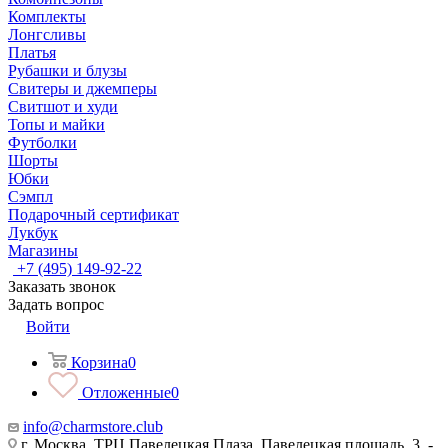
Комплекты
Лонгсливы
Платья
Рубашки и блузы
Свитеры и джемперы
Свитшот и худи
Топы и майки
Футболки
Шорты
Юбки
Сэмпл
Подарочный сертификат
Лукбук
Магазины
+7 (495) 149-92-22
Заказать звонок
Задать вопрос
Войти
Корзина
0
Отложенные
0
info@charmstore.club
г. Москва, ТРЦ Павелецкая Плаза, Павелецкая площадь, 3, -