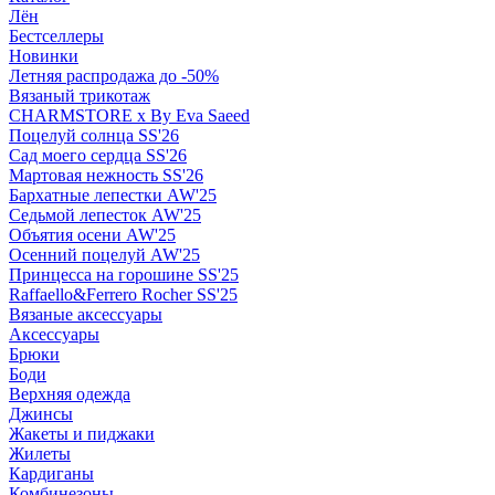
Лён
Бестселлеры
Новинки
Летняя распродажа до -50%
Вязаный трикотаж
CHARMSTORE х By Eva Saeed
Поцелуй солнца SS'26
Сад моего сердца SS'26
Мартовая нежность SS'26
Бархатные лепестки AW'25
Седьмой лепесток AW'25
Объятия осени AW'25
Осенний поцелуй AW'25
Принцесса на горошине SS'25
Raffaello&Ferrero Rocher SS'25
Вязаные аксессуары
Аксессуары
Брюки
Боди
Верхняя одежда
Джинсы
Жакеты и пиджаки
Жилеты
Кардиганы
Комбинезоны