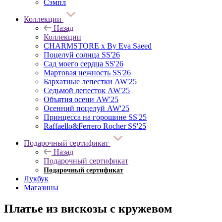
Сэмпл
Коллекции
Назад
Коллекции
CHARMSTORE х By Eva Saeed
Поцелуй солнца SS'26
Сад моего сердца SS'26
Мартовая нежность SS'26
Бархатные лепестки AW'25
Седьмой лепесток AW'25
Объятия осени AW'25
Осенний поцелуй AW'25
Принцесса на горошине SS'25
Raffaello&Ferrero Rocher SS'25
Подарочный сертификат
Назад
Подарочный сертификат
Подарочный сертификат
Лукбук
Магазины
Платье из вискозы с кружевом