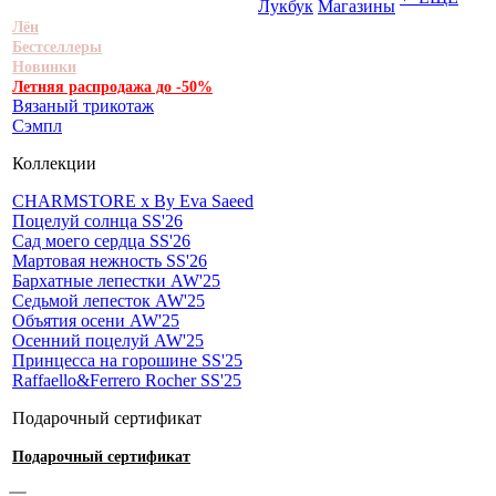
Лукбук
Магазины
Лён
Бестселлеры
Новинки
Летняя распродажа до -50%
Вязаный трикотаж
Сэмпл
Коллекции
CHARMSTORE х By Eva Saeed
Поцелуй солнца SS'26
Сад моего сердца SS'26
Мартовая нежность SS'26
Бархатные лепестки AW'25
Седьмой лепесток AW'25
Объятия осени AW'25
Осенний поцелуй AW'25
Принцесса на горошине SS'25
Raffaello&Ferrero Rocher SS'25
Подарочный сертификат
Подарочный сертификат