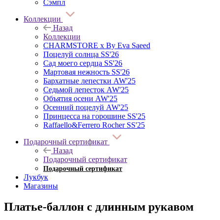
Сэмпл
Коллекции
Назад
Коллекции
CHARMSTORE х By Eva Saeed
Поцелуй солнца SS'26
Сад моего сердца SS'26
Мартовая нежность SS'26
Бархатные лепестки AW'25
Седьмой лепесток AW'25
Объятия осени AW'25
Осенний поцелуй AW'25
Принцесса на горошине SS'25
Raffaello&Ferrero Rocher SS'25
Подарочный сертификат
Назад
Подарочный сертификат
Подарочный сертификат
Лукбук
Магазины
Платье-баллон с длинным рукавом