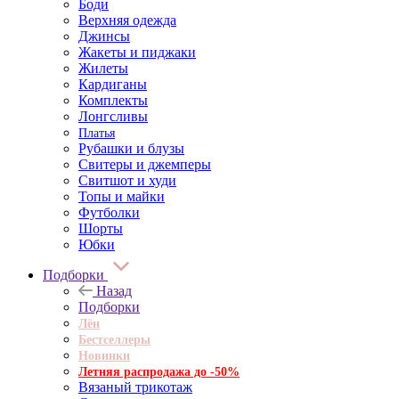
Боди
Верхняя одежда
Джинсы
Жакеты и пиджаки
Жилеты
Кардиганы
Комплекты
Лонгсливы
Платья
Рубашки и блузы
Свитеры и джемперы
Свитшот и худи
Топы и майки
Футболки
Шорты
Юбки
Подборки
Назад
Подборки
Лён
Бестселлеры
Новинки
Летняя распродажа до -50%
Вязаный трикотаж