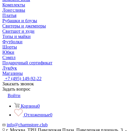
Комплекты
Лонгсливы
Платья
Рубашки и блузы
Свитеры и джемперы
Свитшот и худи
Топы и майки
Футболки
Шорты
Юбки
Сэмпл
Подарочный сертификат
Лукбук
Магазины
+7 (495) 149-92-22
Заказать звонок
Задать вопрос
Войти
Корзина
0
Отложенные
0
info@charmstore.club
г. Москва, ТРЦ Павелецкая Плаза, Павелецкая площадь, 3, -