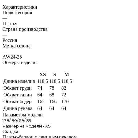
Характеристики
Подкатегория
—
Платья
Страна производства
—
Россия
Метка сезона
—
AW24-25
Обмеры изделия
XS
S
M
Длина изделия
118,5
118,5
118,5
Обхват груди
74
78
82
Обхват талии
64
68
72
Обхват бедер
162
166
170
Длина рукава
64
64
64
Параметры модели
178/ 80/ 59/ 89
Размер на модели - XS
Скидка
Платье-баллон с длинным рукавом