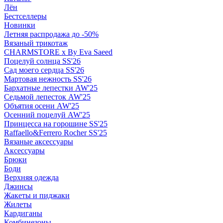
Лён
Бестселлеры
Новинки
Летняя распродажа до -50%
Вязаный трикотаж
CHARMSTORE х By Eva Saeed
Поцелуй солнца SS'26
Сад моего сердца SS'26
Мартовая нежность SS'26
Бархатные лепестки AW'25
Седьмой лепесток AW'25
Объятия осени AW'25
Осенний поцелуй AW'25
Принцесса на горошине SS'25
Raffaello&Ferrero Rocher SS'25
Вязаные аксессуары
Аксессуары
Брюки
Боди
Верхняя одежда
Джинсы
Жакеты и пиджаки
Жилеты
Кардиганы
Комбинезоны