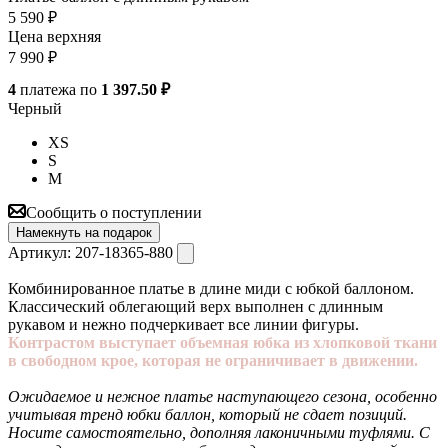
5 590
₽
Цена верхняя
7 990
₽
4
платежа по
1 397.50 ₽
Черный
XS
S
M
Сообщить о поступлении
Намекнуть на подарок
Артикул:
207-18365-880
Комбинированное платье в длине миди с юбкой баллоном.
Классический облегающий верх выполнен с длинным
рукавом и нежно подчеркивает все линии фигуры.
Контрастом выступает объемная юбка из хлопковой ткани
в свободном крое, которая не ограничивает в движении.
Ожидаемое и нежное платье наступающего сезона, особенно
учитывая тренд юбки баллон, который не сдает позиций.
Носите самостоятельно, дополняя лаконичными туфлями. С