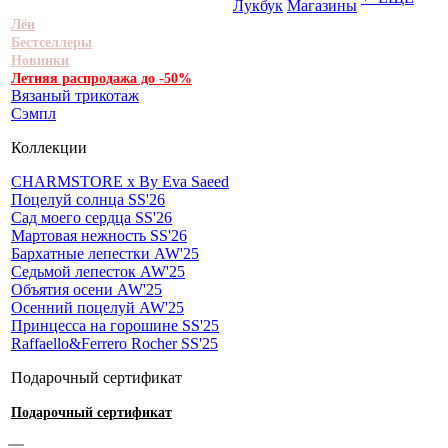
Лукбук
Магазины
Лён
Бестселлеры
Новинки
Летняя распродажа до -50%
Вязаный трикотаж
Сэмпл
Коллекции
CHARMSTORE х By Eva Saeed
Поцелуй солнца SS'26
Сад моего сердца SS'26
Мартовая нежность SS'26
Бархатные лепестки AW'25
Седьмой лепесток AW'25
Объятия осени AW'25
Осенний поцелуй AW'25
Принцесса на горошине SS'25
Raffaello&Ferrero Rocher SS'25
Подарочный сертификат
Подарочный сертификат