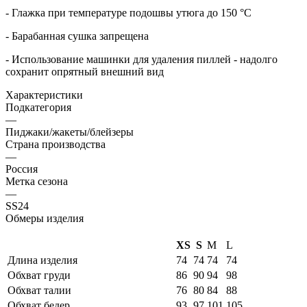
- Глажка при температуре подошвы утюга до 150 °C
- Барабанная сушка запрещена
- Использование машинки для удаления пиллей - надолго
сохранит опрятный внешний вид
Характеристики
Подкатегория
—
Пиджаки/жакеты/блейзеры
Страна производства
—
Россия
Метка сезона
—
SS24
Обмеры изделия
XS
S
M
L
Длина изделия
74
74
74
74
Обхват груди
86
90
94
98
Обхват талии
76
80
84
88
Обхват бедер
93
97
101
105