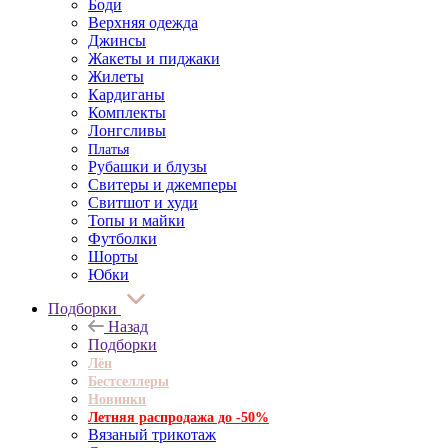
Боди
Верхняя одежда
Джинсы
Жакеты и пиджаки
Жилеты
Кардиганы
Комплекты
Лонгсливы
Платья
Рубашки и блузы
Свитеры и джемперы
Свитшот и худи
Топы и майки
Футболки
Шорты
Юбки
Подборки
Назад
Подборки
Лён
Бестселлеры
Новинки
Летняя распродажа до -50%
Вязаный трикотаж