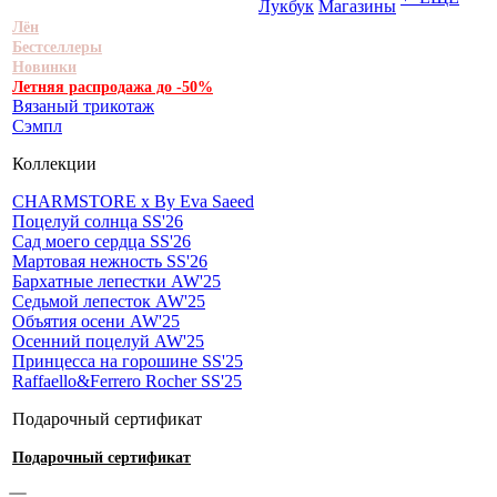
Лукбук
Магазины
Лён
Бестселлеры
Новинки
Летняя распродажа до -50%
Вязаный трикотаж
Сэмпл
Коллекции
CHARMSTORE х By Eva Saeed
Поцелуй солнца SS'26
Сад моего сердца SS'26
Мартовая нежность SS'26
Бархатные лепестки AW'25
Седьмой лепесток AW'25
Объятия осени AW'25
Осенний поцелуй AW'25
Принцесса на горошине SS'25
Raffaello&Ferrero Rocher SS'25
Подарочный сертификат
Подарочный сертификат