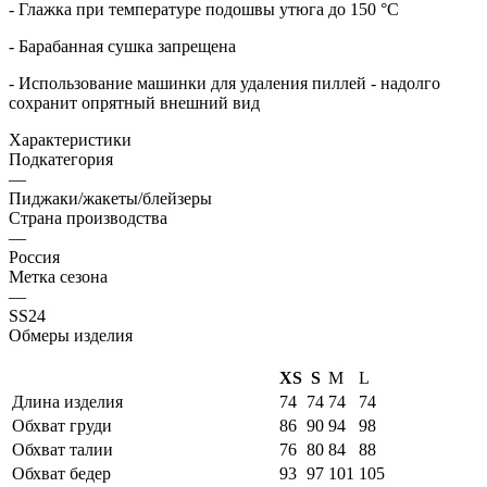
- Глажка при температуре подошвы утюга до 150 °C
- Барабанная сушка запрещена
- Использование машинки для удаления пиллей - надолго
сохранит опрятный внешний вид
Характеристики
Подкатегория
—
Пиджаки/жакеты/блейзеры
Страна производства
—
Россия
Метка сезона
—
SS24
Обмеры изделия
XS
S
M
L
Длина изделия
74
74
74
74
Обхват груди
86
90
94
98
Обхват талии
76
80
84
88
Обхват бедер
93
97
101
105