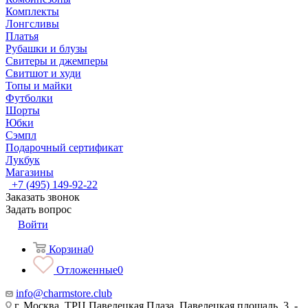
Комплекты
Лонгсливы
Платья
Рубашки и блузы
Свитеры и джемперы
Свитшот и худи
Топы и майки
Футболки
Шорты
Юбки
Сэмпл
Подарочный сертификат
Лукбук
Магазины
+7 (495) 149-92-22
Заказать звонок
Задать вопрос
Войти
Корзина
0
Отложенные
0
info@charmstore.club
г. Москва, ТРЦ Павелецкая Плаза, Павелецкая площадь, 3, -