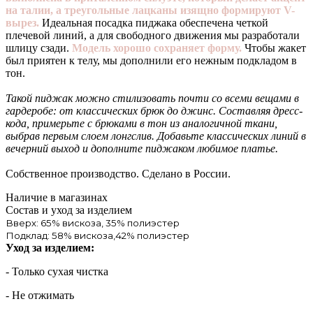
на талии, а треугольные лацканы изящно формируют V-
вырез.
Идеальная посадка пиджака обеспечена четкой
плечевой линий, а для свободного движения мы разработали
шлицу сзади.
Модель хорошо сохраняет форму.
Чтобы жакет
был приятен к телу, мы дополнили его нежным подкладом в
тон.
Такой пиджак можно стилизовать почти со всеми вещами в
гардеробе: от классических брюк до джинс. Составляя дресс-
кода, примерьте с брюками в тон из аналогичной ткани,
выбрав первым слоем лонгслив. Добавьте классических линий в
вечерний выход и дополните пиджаком любимое платье.
Собственное производство. Сделано в России.
Наличие в магазинах
Состав и уход за изделием
Вверх: 65% вискоза, 35% полиэстер
Подклад: 58% вискоза,42% полиэстер
Уход за изделием:
- Только сухая чистка
- Не отжимать