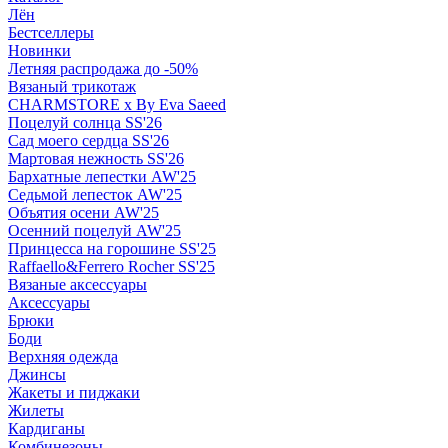
Лён
Бестселлеры
Новинки
Летняя распродажа до -50%
Вязаный трикотаж
CHARMSTORE х By Eva Saeed
Поцелуй солнца SS'26
Сад моего сердца SS'26
Мартовая нежность SS'26
Бархатные лепестки AW'25
Седьмой лепесток AW'25
Объятия осени AW'25
Осенний поцелуй AW'25
Принцесса на горошине SS'25
Raffaello&Ferrero Rocher SS'25
Вязаные аксессуары
Аксессуары
Брюки
Боди
Верхняя одежда
Джинсы
Жакеты и пиджаки
Жилеты
Кардиганы
Комбинезоны