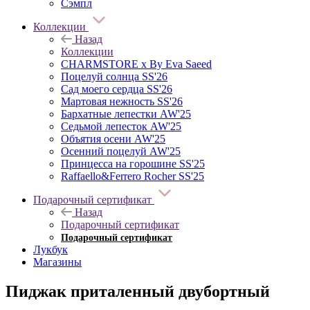
Сэмпл
Коллекции
Назад
Коллекции
CHARMSTORE х By Eva Saeed
Поцелуй солнца SS'26
Сад моего сердца SS'26
Мартовая нежность SS'26
Бархатные лепестки AW'25
Седьмой лепесток AW'25
Объятия осени AW'25
Осенний поцелуй AW'25
Принцесса на горошине SS'25
Raffaello&Ferrero Rocher SS'25
Подарочный сертификат
Назад
Подарочный сертификат
Подарочный сертификат
Лукбук
Магазины
Пиджак приталенный двубортный