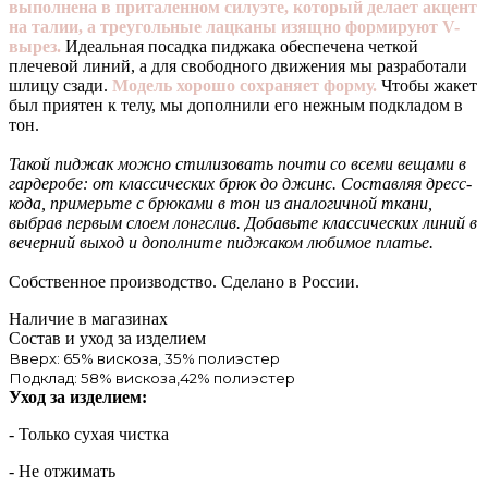
выполнена в приталенном силуэте, который делает акцент
на талии, а треугольные лацканы изящно формируют V-
вырез.
Идеальная посадка пиджака обеспечена четкой
плечевой линий, а для свободного движения мы разработали
шлицу сзади.
Модель хорошо сохраняет форму.
Чтобы жакет
был приятен к телу, мы дополнили его нежным подкладом в
тон.
Такой пиджак можно стилизовать почти со всеми вещами в
гардеробе: от классических брюк до джинс. Составляя дресс-
кода, примерьте с брюками в тон из аналогичной ткани,
выбрав первым слоем лонгслив. Добавьте классических линий в
вечерний выход и дополните пиджаком любимое платье.
Собственное производство. Сделано в России.
Наличие в магазинах
Состав и уход за изделием
Вверх: 65% вискоза, 35% полиэстер
Подклад: 58% вискоза,42% полиэстер
Уход за изделием:
- Только сухая чистка
- Не отжимать