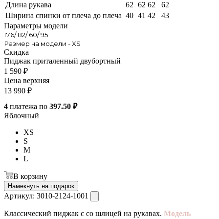
Длина рукава
62
62
62
62
Ширина спинки от плеча до плеча
40
41
42
43
Параметры модели
176/ 82/ 60/ 95
Размер на модели - XS
Скидка
Пиджак приталенный двубортный
1 590
₽
Цена верхняя
13 990
₽
4
платежа по
397.50 ₽
Яблочный
XS
S
M
L
В корзину
Намекнуть на подарок
Артикул:
3010-2124-1001
Классический пиджак с со шлицей на рукавах.
Модель