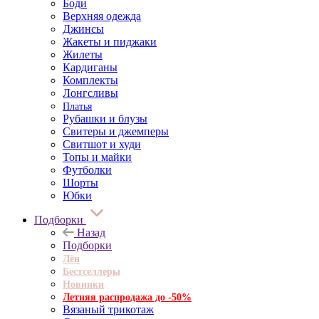
Боди
Верхняя одежда
Джинсы
Жакеты и пиджаки
Жилеты
Кардиганы
Комплекты
Лонгсливы
Платья
Рубашки и блузы
Свитеры и джемперы
Свитшот и худи
Топы и майки
Футболки
Шорты
Юбки
Подборки
Назад
Подборки
Лён
Бестселлеры
Новинки
Летняя распродажа до -50%
Вязаный трикотаж