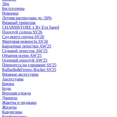
Лён
Бестселлеры
Новинки
Летняя распродажа до -50%
Вязаный трикотаж
CHARMSTORE х By Eva Saeed
Поцелуй солнца SS'26
Сад моего сердца SS'26
Мартовая нежность SS'26
Бархатные лепестки AW'25
Седьмой лепесток AW'25
Объятия осени AW'25
Осенний поцелуй AW'25
Принцесса на горошине SS'25
Raffaello&Ferrero Rocher SS'25
Вязаные аксессуары
Аксессуары
Брюки
Боди
Верхняя одежда
Джинсы
Жакеты и пиджаки
Жилеты
Кардиганы
Комбинезоны