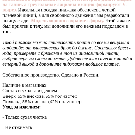
на талии, а треугольные лацканы изящно формируют V-
вырез.
Идеальная посадка пиджака обеспечена четкой
плечевой линий, а для свободного движения мы разработали
шлицу сзади.
Модель хорошо сохраняет форму.
Чтобы жакет
был приятен к телу, мы дополнили его нежным подкладом в
тон.
Такой пиджак можно стилизовать почти со всеми вещами в
гардеробе: от классических брюк до джинс. Составляя дресс-
кода, примерьте с брюками в тон из аналогичной ткани,
выбрав первым слоем лонгслив. Добавьте классических линий в
вечерний выход и дополните пиджаком любимое платье.
Собственное производство. Сделано в России.
Наличие в магазинах
Состав и уход за изделием
Вверх: 65% вискоза, 35% полиэстер
Подклад: 58% вискоза,42% полиэстер
Уход за изделием:
- Только сухая чистка
- Не отжимать