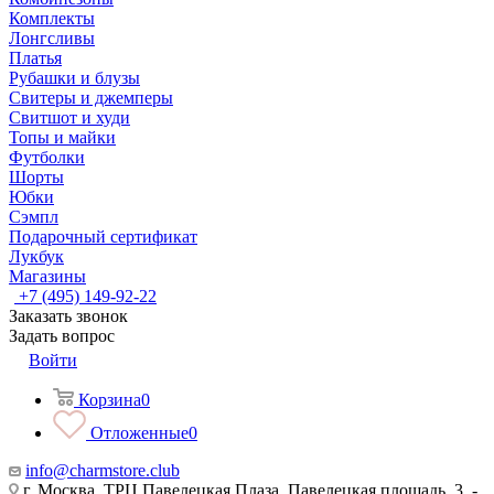
Комплекты
Лонгсливы
Платья
Рубашки и блузы
Свитеры и джемперы
Свитшот и худи
Топы и майки
Футболки
Шорты
Юбки
Сэмпл
Подарочный сертификат
Лукбук
Магазины
+7 (495) 149-92-22
Заказать звонок
Задать вопрос
Войти
Корзина
0
Отложенные
0
info@charmstore.club
г. Москва, ТРЦ Павелецкая Плаза, Павелецкая площадь, 3, -