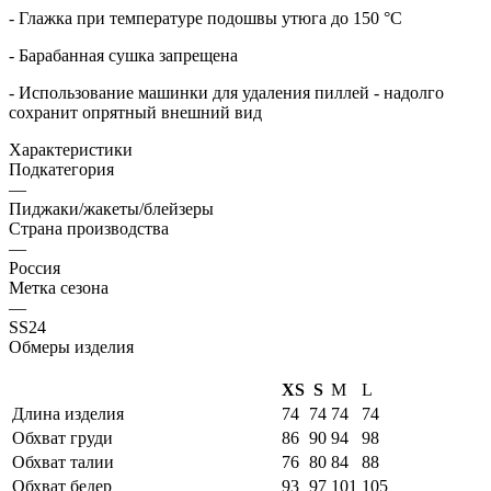
- Глажка при температуре подошвы утюга до 150 °C
- Барабанная сушка запрещена
- Использование машинки для удаления пиллей - надолго
сохранит опрятный внешний вид
Характеристики
Подкатегория
—
Пиджаки/жакеты/блейзеры
Страна производства
—
Россия
Метка сезона
—
SS24
Обмеры изделия
XS
S
M
L
Длина изделия
74
74
74
74
Обхват груди
86
90
94
98
Обхват талии
76
80
84
88
Обхват бедер
93
97
101
105