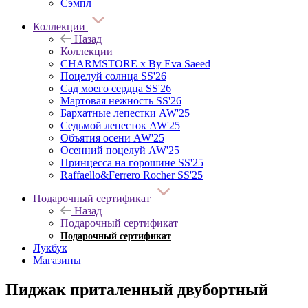
Сэмпл
Коллекции
Назад
Коллекции
CHARMSTORE х By Eva Saeed
Поцелуй солнца SS'26
Сад моего сердца SS'26
Мартовая нежность SS'26
Бархатные лепестки AW'25
Седьмой лепесток AW'25
Объятия осени AW'25
Осенний поцелуй AW'25
Принцесса на горошине SS'25
Raffaello&Ferrero Rocher SS'25
Подарочный сертификат
Назад
Подарочный сертификат
Подарочный сертификат
Лукбук
Магазины
Пиджак приталенный двубортный