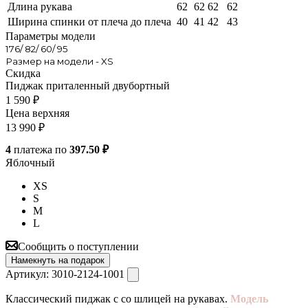
Длина рукава
62
62
62
62
Ширина спинки от плеча до плеча
40
41
42
43
Параметры модели
176/ 82/ 60/ 95
Размер на модели - XS
Скидка
Пиджак приталенный двубортный
1 590
₽
Цена верхняя
13 990
₽
4
платежа по
397.50 ₽
Яблочный
XS
S
M
L
Сообщить о поступлении
Намекнуть на подарок
Артикул:
3010-2124-1001
Классический пиджак с со шлицей на рукавах.
Модель