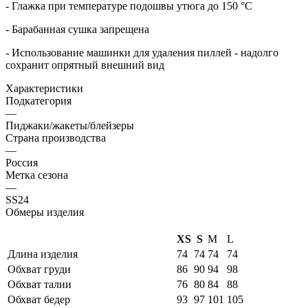
- Глажка при температуре подошвы утюга до 150 °C
- Барабанная сушка запрещена
- Использование машинки для удаления пиллей - надолго
сохранит опрятный внешний вид
Характеристики
Подкатегория
—
Пиджаки/жакеты/блейзеры
Страна производства
—
Россия
Метка сезона
—
SS24
Обмеры изделия
XS
S
M
L
Длина изделия
74
74
74
74
Обхват груди
86
90
94
98
Обхват талии
76
80
84
88
Обхват бедер
93
97
101
105