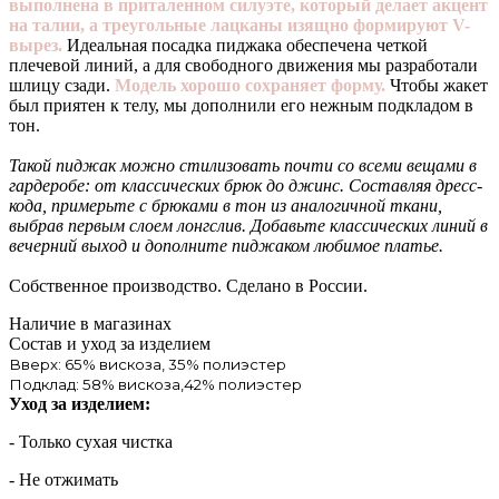
выполнена в приталенном силуэте, который делает акцент
на талии, а треугольные лацканы изящно формируют V-
вырез.
Идеальная посадка пиджака обеспечена четкой
плечевой линий, а для свободного движения мы разработали
шлицу сзади.
Модель хорошо сохраняет форму.
Чтобы жакет
был приятен к телу, мы дополнили его нежным подкладом в
тон.
Такой пиджак можно стилизовать почти со всеми вещами в
гардеробе: от классических брюк до джинс. Составляя дресс-
кода, примерьте с брюками в тон из аналогичной ткани,
выбрав первым слоем лонгслив. Добавьте классических линий в
вечерний выход и дополните пиджаком любимое платье.
Собственное производство. Сделано в России.
Наличие в магазинах
Состав и уход за изделием
Вверх: 65% вискоза, 35% полиэстер
Подклад: 58% вискоза,42% полиэстер
Уход за изделием:
- Только сухая чистка
- Не отжимать