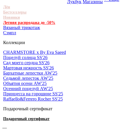
Лукбук
Магазины
Лён
Бестселлеры
Новинки
Летняя распродажа до -50%
Вязаный трикотаж
Сэмпл
Коллекции
CHARMSTORE х By Eva Saeed
Поцелуй солнца SS'26
Сад моего сердца SS'26
Мартовая нежность SS'26
Бархатные лепестки AW'25
Седьмой лепесток AW'25
Объятия осени AW'25
Осенний поцелуй AW'25
Принцесса на горошине SS'25
Raffaello&Ferrero Rocher SS'25
Подарочный сертификат
Подарочный сертификат