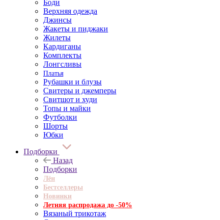
Боди
Верхняя одежда
Джинсы
Жакеты и пиджаки
Жилеты
Кардиганы
Комплекты
Лонгсливы
Платья
Рубашки и блузы
Свитеры и джемперы
Свитшот и худи
Топы и майки
Футболки
Шорты
Юбки
Подборки
Назад
Подборки
Лён
Бестселлеры
Новинки
Летняя распродажа до -50%
Вязаный трикотаж