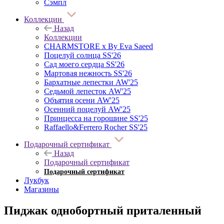
Сэмпл
Коллекции
Назад
Коллекции
CHARMSTORE х By Eva Saeed
Поцелуй солнца SS'26
Сад моего сердца SS'26
Мартовая нежность SS'26
Бархатные лепестки AW'25
Седьмой лепесток AW'25
Объятия осени AW'25
Осенний поцелуй AW'25
Принцесса на горошине SS'25
Raffaello&Ferrero Rocher SS'25
Подарочный сертификат
Назад
Подарочный сертификат
Подарочный сертификат
Лукбук
Магазины
Пиджак однобортный приталенный