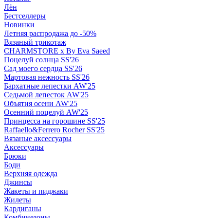
Лён
Бестселлеры
Новинки
Летняя распродажа до -50%
Вязаный трикотаж
CHARMSTORE х By Eva Saeed
Поцелуй солнца SS'26
Сад моего сердца SS'26
Мартовая нежность SS'26
Бархатные лепестки AW'25
Седьмой лепесток AW'25
Объятия осени AW'25
Осенний поцелуй AW'25
Принцесса на горошине SS'25
Raffaello&Ferrero Rocher SS'25
Вязаные аксессуары
Аксессуары
Брюки
Боди
Верхняя одежда
Джинсы
Жакеты и пиджаки
Жилеты
Кардиганы
Комбинезоны