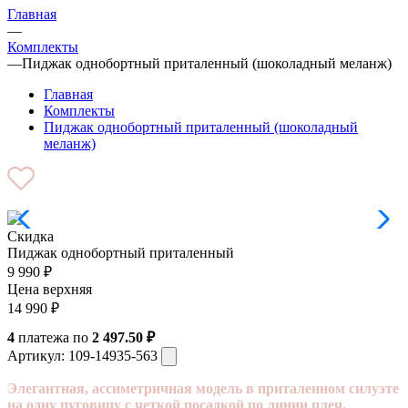
Главная
—
Комплекты
—
Пиджак однобортный приталенный (шоколадный меланж)
Главная
Комплекты
Пиджак однобортный приталенный (шоколадный
меланж)
Скидка
Пиджак однобортный приталенный
9 990
₽
Цена верхняя
14 990
₽
4
платежа по
2 497.50 ₽
Артикул:
109-14935-563
Элегантная, ассиметричная модель в приталенном силуэте
на одну пуговицу с четкой посадкой по линии плеч.