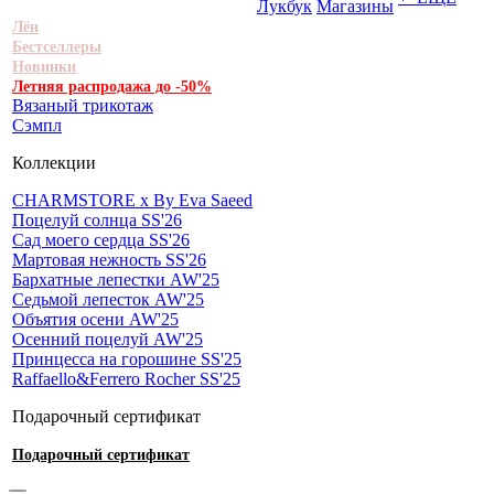
Лукбук
Магазины
Лён
Бестселлеры
Новинки
Летняя распродажа до -50%
Вязаный трикотаж
Сэмпл
Коллекции
CHARMSTORE х By Eva Saeed
Поцелуй солнца SS'26
Сад моего сердца SS'26
Мартовая нежность SS'26
Бархатные лепестки AW'25
Седьмой лепесток AW'25
Объятия осени AW'25
Осенний поцелуй AW'25
Принцесса на горошине SS'25
Raffaello&Ferrero Rocher SS'25
Подарочный сертификат
Подарочный сертификат