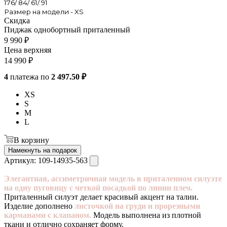
176/ 84/ 61/ 91
Размер на модели - XS
Скидка
Пиджак однобортный приталенный
9 990
₽
Цена верхняя
14 990
₽
4
платежа по
2 497.50 ₽
XS
S
M
L
В корзину
Намекнуть на подарок
Артикул:
109-14935-563
Элегантная, ассиметричная модель в приталенном силуэте
на одну пуговицу с четкой посадкой по линии плеч.
Приталенный силуэт делает красивый акцент на талии.
Изделие дополнено
листочкой на груди и прорезными
карманами с клапаном.
Модель выполнена из плотной
ткани и отлично сохраняет форму.