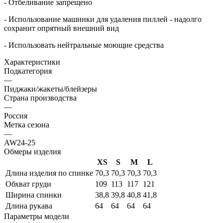
- Отбеливание запрещено
- Использование машинки для удаления пиллей - надолго
сохранит опрятный внешний вид
- Использовать нейтральные моющие средства
Характеристики
Подкатегория
—
Пиджаки/жакеты/блейзеры
Страна производства
—
Россия
Метка сезона
—
AW24-25
Обмеры изделия
XS
S
M
L
Длина изделия по спинке
70,3
70,3
70,3
70,3
Обхват груди
109
113
117
121
Ширина спинки
38,8
39,8
40,8
41,8
Длина рукава
64
64
64
64
Параметры модели