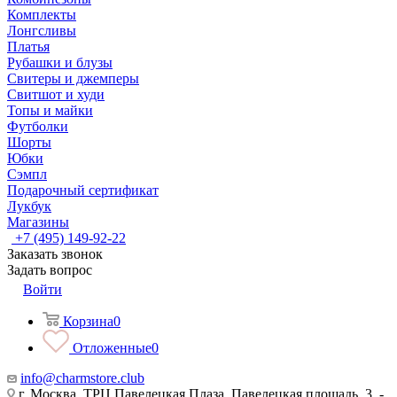
Комплекты
Лонгсливы
Платья
Рубашки и блузы
Свитеры и джемперы
Свитшот и худи
Топы и майки
Футболки
Шорты
Юбки
Сэмпл
Подарочный сертификат
Лукбук
Магазины
+7 (495) 149-92-22
Заказать звонок
Задать вопрос
Войти
Корзина
0
Отложенные
0
info@charmstore.club
г. Москва, ТРЦ Павелецкая Плаза, Павелецкая площадь, 3, -