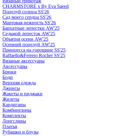
Вязаный трикотаж
CHARMSTORE х By Eva Saeed
Поцелуй солнца SS'26
Сад моего сердца SS'26
Мартовая нежность SS'26
Бархатные лепестки AW'25
Седьмой лепесток AW'25
Объятия осени AW'25
Осенний поцелуй AW'25
Принцесса на горошине SS'25
Raffaello&Ferrero Rocher SS'25
Вязаные аксессуары
Аксессуары
Брюки
Боди
Верхняя одежда
Джинсы
Жакеты и пиджаки
Жилеты
Кардиганы
Комбинезоны
Комплекты
Лонгсливы
Платья
Рубашки и блузы