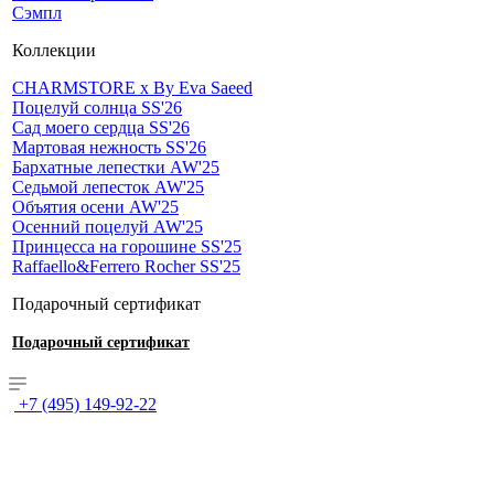
Сэмпл
Коллекции
CHARMSTORE х By Eva Saeed
Поцелуй солнца SS'26
Сад моего сердца SS'26
Мартовая нежность SS'26
Бархатные лепестки AW'25
Седьмой лепесток AW'25
Объятия осени AW'25
Осенний поцелуй AW'25
Принцесса на горошине SS'25
Raffaello&Ferrero Rocher SS'25
Подарочный сертификат
Подарочный сертификат
+7 (495) 149-92-22