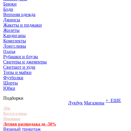
Брюки
Боди
Верхняя одежда
Джинсы
Жакеты и пиджаки
Жилеты
Кардиганы
Комплекты
Лонгсливы
Платья
Рубашки и блузы
Свитеры и джемперы
Свитшот и худи
Топы и майки
Футболки
Шорты
Юбки
Подборки
+ ЕЩЕ
Лукбук
Магазины
Лён
Бестселлеры
Новинки
Летняя распродажа до -50%
Вязаный трикотаж