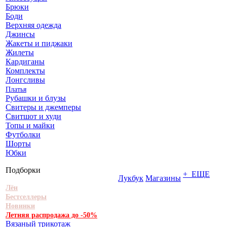
Брюки
Боди
Верхняя одежда
Джинсы
Жакеты и пиджаки
Жилеты
Кардиганы
Комплекты
Лонгсливы
Платья
Рубашки и блузы
Свитеры и джемперы
Свитшот и худи
Топы и майки
Футболки
Шорты
Юбки
Подборки
+ ЕЩЕ
Лукбук
Магазины
Лён
Бестселлеры
Новинки
Летняя распродажа до -50%
Вязаный трикотаж