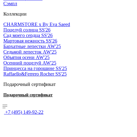
Сэмпл
Коллекции
CHARMSTORE х By Eva Saeed
Поцелуй солнца SS'26
Сад моего сердца SS'26
Мартовая нежность SS'26
Бархатные лепестки AW'25
Седьмой лепесток AW'25
Объятия осени AW'25
Осенний поцелуй AW'25
Принцесса на горошине SS'25
Raffaello&Ferrero Rocher SS'25
Подарочный сертификат
Подарочный сертификат
+7 (495) 149-92-22