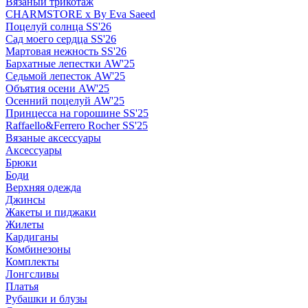
Вязаный трикотаж
CHARMSTORE х By Eva Saeed
Поцелуй солнца SS'26
Сад моего сердца SS'26
Мартовая нежность SS'26
Бархатные лепестки AW'25
Седьмой лепесток AW'25
Объятия осени AW'25
Осенний поцелуй AW'25
Принцесса на горошине SS'25
Raffaello&Ferrero Rocher SS'25
Вязаные аксессуары
Аксессуары
Брюки
Боди
Верхняя одежда
Джинсы
Жакеты и пиджаки
Жилеты
Кардиганы
Комбинезоны
Комплекты
Лонгсливы
Платья
Рубашки и блузы