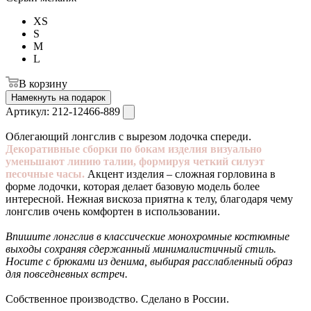
XS
S
M
L
В корзину
Намекнуть на подарок
Артикул:
212-12466-889
Облегающий лонгслив с вырезом лодочка спереди.
Декоративные сборки по бокам изделия визуально
уменьшают линию талии, формируя четкий силуэт
песочные часы.
Акцент изделия – сложная горловина в
форме лодочки, которая делает базовую модель более
интересной. Нежная вискоза приятна к телу, благодаря чему
лонгслив очень комфортен в использовании.
Впишите лонгслив в классические монохромные костюмные
выходы сохраняя сдержанный минималистичный стиль.
Носите с брюками из денима, выбирая расслабленный образ
для повседневных встреч.
Собственное производство. Сделано в России.