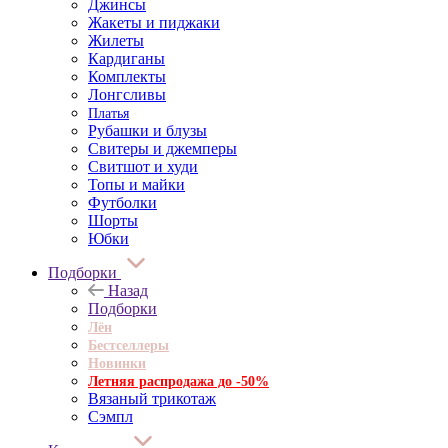
Джинсы
Жакеты и пиджаки
Жилеты
Кардиганы
Комплекты
Лонгсливы
Платья
Рубашки и блузы
Свитеры и джемперы
Свитшот и худи
Топы и майки
Футболки
Шорты
Юбки
Подборки
Назад
Подборки
Лён
Бестселлеры
Новинки
Летняя распродажа до -50%
Вязаный трикотаж
Сэмпл