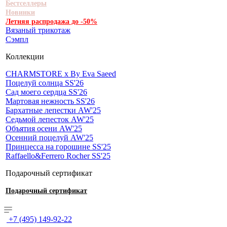
Бестселлеры
Новинки
Летняя распродажа до -50%
Вязаный трикотаж
Сэмпл
Коллекции
CHARMSTORE х By Eva Saeed
Поцелуй солнца SS'26
Сад моего сердца SS'26
Мартовая нежность SS'26
Бархатные лепестки AW'25
Седьмой лепесток AW'25
Объятия осени AW'25
Осенний поцелуй AW'25
Принцесса на горошине SS'25
Raffaello&Ferrero Rocher SS'25
Подарочный сертификат
Подарочный сертификат
+7 (495) 149-92-22