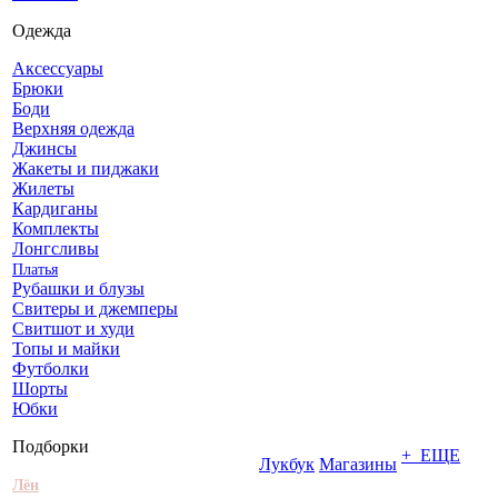
Одежда
Аксессуары
Брюки
Боди
Верхняя одежда
Джинсы
Жакеты и пиджаки
Жилеты
Кардиганы
Комплекты
Лонгсливы
Платья
Рубашки и блузы
Свитеры и джемперы
Свитшот и худи
Топы и майки
Футболки
Шорты
Юбки
Подборки
+ ЕЩЕ
Лукбук
Магазины
Лён