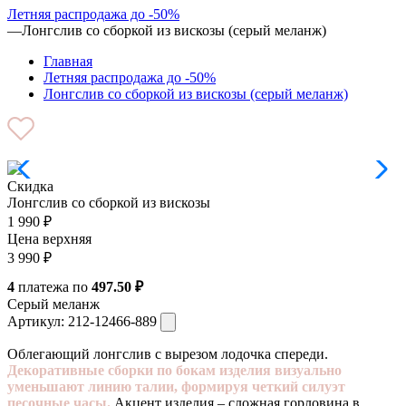
Летняя распродажа до -50%
—
Лонгслив со сборкой из вискозы (серый меланж)
Главная
Летняя распродажа до -50%
Лонгслив со сборкой из вискозы (серый меланж)
Скидка
Лонгслив со сборкой из вискозы
1 990
₽
Цена верхняя
3 990
₽
4
платежа по
497.50 ₽
Серый меланж
Артикул:
212-12466-889
Облегающий лонгслив с вырезом лодочка спереди.
Декоративные сборки по бокам изделия визуально
уменьшают линию талии, формируя четкий силуэт
песочные часы.
Акцент изделия – сложная горловина в