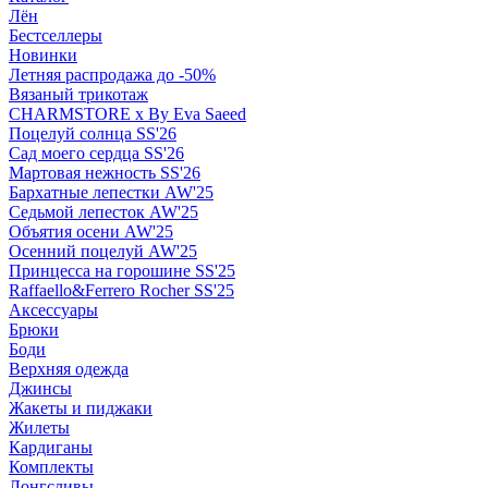
Лён
Бестселлеры
Новинки
Летняя распродажа до -50%
Вязаный трикотаж
CHARMSTORE х By Eva Saeed
Поцелуй солнца SS'26
Сад моего сердца SS'26
Мартовая нежность SS'26
Бархатные лепестки AW'25
Седьмой лепесток AW'25
Объятия осени AW'25
Осенний поцелуй AW'25
Принцесса на горошине SS'25
Raffaello&Ferrero Rocher SS'25
Аксессуары
Брюки
Боди
Верхняя одежда
Джинсы
Жакеты и пиджаки
Жилеты
Кардиганы
Комплекты
Лонгсливы