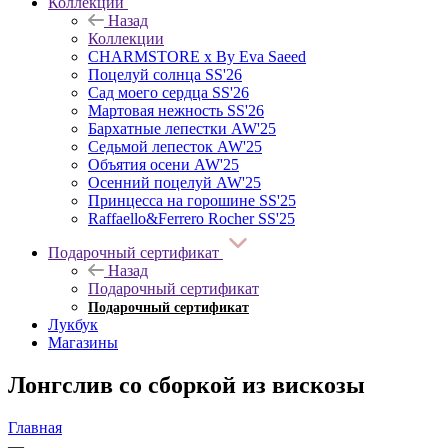
Коллекции
Назад
Коллекции
CHARMSTORE х By Eva Saeed
Поцелуй солнца SS'26
Сад моего сердца SS'26
Мартовая нежность SS'26
Бархатные лепестки AW'25
Седьмой лепесток AW'25
Объятия осени AW'25
Осенний поцелуй AW'25
Принцесса на горошине SS'25
Raffaello&Ferrero Rocher SS'25
Подарочный сертификат
Назад
Подарочный сертификат
Подарочный сертификат
Лукбук
Магазины
Лонгслив со сборкой из вискозы
Главная
—