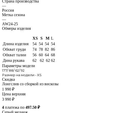
Страна производства
—
Россия
Метка сезона
—
AW24-25
Обмеры изделия
XS
S
M
L
Длина изделия
54
54
54
54
Обхват груди
74
78
82
86
Обхват талии
56
60
64
68
Дина рукава
62
62
62
62
Параметры модели
177/ 88/ 62/ 92
Размер на модели - XS
Скидка
Лонгслив со сборкой из вискозы
1 990
₽
Цена верхняя
3 990
₽
4
платежа по
497.50 ₽
Серый меланж