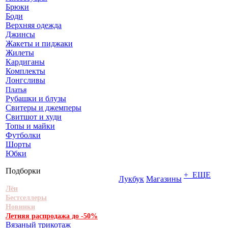
Брюки
Боди
Верхняя одежда
Джинсы
Жакеты и пиджаки
Жилеты
Кардиганы
Комплекты
Лонгсливы
Платья
Рубашки и блузы
Свитеры и джемперы
Свитшот и худи
Топы и майки
Футболки
Шорты
Юбки
Подборки
+ ЕЩЕ
Лукбук
Магазины
Лён
Бестселлеры
Новинки
Летняя распродажа до -50%
Вязаный трикотаж