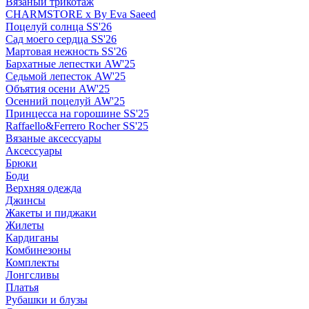
Вязаный трикотаж
CHARMSTORE х By Eva Saeed
Поцелуй солнца SS'26
Сад моего сердца SS'26
Мартовая нежность SS'26
Бархатные лепестки AW'25
Седьмой лепесток AW'25
Объятия осени AW'25
Осенний поцелуй AW'25
Принцесса на горошине SS'25
Raffaello&Ferrero Rocher SS'25
Вязаные аксессуары
Аксессуары
Брюки
Боди
Верхняя одежда
Джинсы
Жакеты и пиджаки
Жилеты
Кардиганы
Комбинезоны
Комплекты
Лонгсливы
Платья
Рубашки и блузы