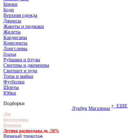
Брюки
Боди
Верхняя одежда
Джинсы
Жакеты и пиджаки
Жилеты
Кардиганы
Комплекты
Лонгсливы
Платья
Рубашки и блузы
Свитеры и джемперы
Свитшот и худи
Топы и майки
Футболки
Шорты
Юбки
Подборки
+ ЕЩЕ
Лукбук
Магазины
Лён
Бестселлеры
Новинки
Летняя распродажа до -50%
Вязаный трикотаж