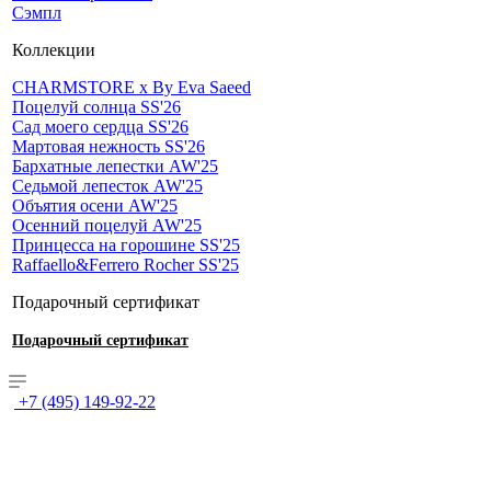
Сэмпл
Коллекции
CHARMSTORE х By Eva Saeed
Поцелуй солнца SS'26
Сад моего сердца SS'26
Мартовая нежность SS'26
Бархатные лепестки AW'25
Седьмой лепесток AW'25
Объятия осени AW'25
Осенний поцелуй AW'25
Принцесса на горошине SS'25
Raffaello&Ferrero Rocher SS'25
Подарочный сертификат
Подарочный сертификат
+7 (495) 149-92-22