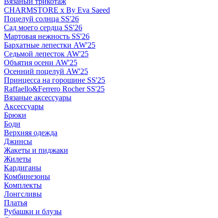
Вязаный трикотаж
CHARMSTORE х By Eva Saeed
Поцелуй солнца SS'26
Сад моего сердца SS'26
Мартовая нежность SS'26
Бархатные лепестки AW'25
Седьмой лепесток AW'25
Объятия осени AW'25
Осенний поцелуй AW'25
Принцесса на горошине SS'25
Raffaello&Ferrero Rocher SS'25
Вязаные аксессуары
Аксессуары
Брюки
Боди
Верхняя одежда
Джинсы
Жакеты и пиджаки
Жилеты
Кардиганы
Комбинезоны
Комплекты
Лонгсливы
Платья
Рубашки и блузы