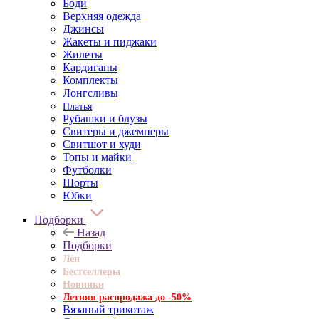
Боди
Верхняя одежда
Джинсы
Жакеты и пиджаки
Жилеты
Кардиганы
Комплекты
Лонгсливы
Платья
Рубашки и блузы
Свитеры и джемперы
Свитшот и худи
Топы и майки
Футболки
Шорты
Юбки
Подборки
Назад
Подборки
Лён
Бестселлеры
Новинки
Летняя распродажа до -50%
Вязаный трикотаж