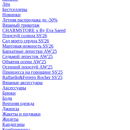
Лён
Бестселлеры
Новинки
Летняя распродажа до -50%
Вязаный трикотаж
CHARMSTORE х By Eva Saeed
Поцелуй солнца SS'26
Сад моего сердца SS'26
Мартовая нежность SS'26
Бархатные лепестки AW'25
Седьмой лепесток AW'25
Объятия осени AW'25
Осенний поцелуй AW'25
Принцесса на горошине SS'25
Raffaello&Ferrero Rocher SS'25
Вязаные аксессуары
Аксессуары
Брюки
Боди
Верхняя одежда
Джинсы
Жакеты и пиджаки
Жилеты
Кардиганы
Комбинезоны