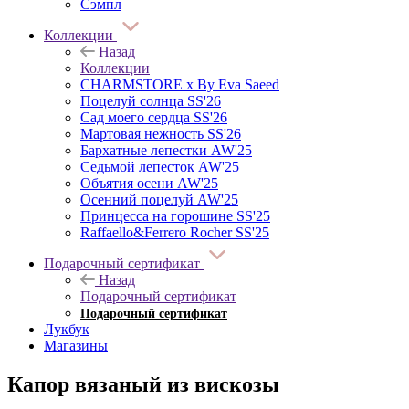
Сэмпл
Коллекции
Назад
Коллекции
CHARMSTORE х By Eva Saeed
Поцелуй солнца SS'26
Сад моего сердца SS'26
Мартовая нежность SS'26
Бархатные лепестки AW'25
Седьмой лепесток AW'25
Объятия осени AW'25
Осенний поцелуй AW'25
Принцесса на горошине SS'25
Raffaello&Ferrero Rocher SS'25
Подарочный сертификат
Назад
Подарочный сертификат
Подарочный сертификат
Лукбук
Магазины
Капор вязаный из вискозы