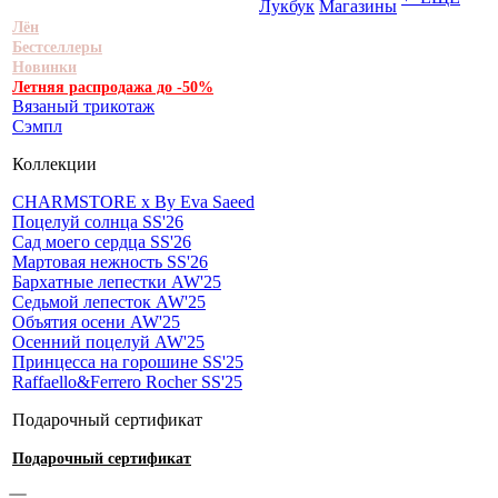
Лукбук
Магазины
Лён
Бестселлеры
Новинки
Летняя распродажа до -50%
Вязаный трикотаж
Сэмпл
Коллекции
CHARMSTORE х By Eva Saeed
Поцелуй солнца SS'26
Сад моего сердца SS'26
Мартовая нежность SS'26
Бархатные лепестки AW'25
Седьмой лепесток AW'25
Объятия осени AW'25
Осенний поцелуй AW'25
Принцесса на горошине SS'25
Raffaello&Ferrero Rocher SS'25
Подарочный сертификат
Подарочный сертификат