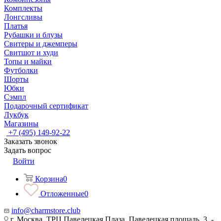
Комплекты
Лонгсливы
Платья
Рубашки и блузы
Свитеры и джемперы
Свитшот и худи
Топы и майки
Футболки
Шорты
Юбки
Сэмпл
Подарочный сертификат
Лукбук
Магазины
+7 (495) 149-92-22
Заказать звонок
Задать вопрос
Войти
Корзина
0
Отложенные
0
info@charmstore.club
г. Москва, ТРЦ Павелецкая Плаза, Павелецкая площадь, 3, -