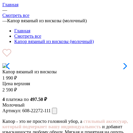
Главная
—
Смотреть все
—
Капор вязаный из вискозы (молочный)
Главная
Смотреть все
Капор вязаный из вискозы (молочный)
Капор вязаный из вискозы
1 990
₽
Цена верхняя
2 590
₽
4
платежа по
497.50 ₽
Молочный
Артикул:
608-22272-111
Капор - это не просто головной убор, а
стильный аксессуар,
который подчеркнет вашу индивидуальность
и добавит
изысканности любому образу. Мягкая и приятная на ощупь