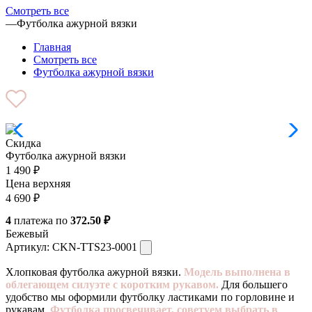
Смотреть все
—
Футболка ажурной вязки
Главная
Смотреть все
Футболка ажурной вязки
Скидка
Футболка ажурной вязки
1 490
₽
Цена верхняя
4 690
₽
4
платежа по
372.50 ₽
Бежевый
Артикул:
CKN-TTS23-0001
Хлопковая футболка ажурной вязки.
Модель выполнена в
облегающем силуэте с коротким рукавом.
Для большего
удобство мы оформили футболку ластиками по горловине и
рукавам.
Футболка просвечивает, советуем выбрать в