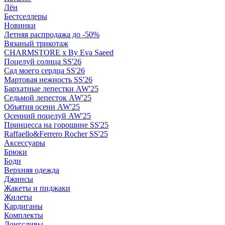
Лён
Бестселлеры
Новинки
Летняя распродажа до -50%
Вязаный трикотаж
CHARMSTORE х By Eva Saeed
Поцелуй солнца SS'26
Сад моего сердца SS'26
Мартовая нежность SS'26
Бархатные лепестки AW'25
Седьмой лепесток AW'25
Объятия осени AW'25
Осенний поцелуй AW'25
Принцесса на горошине SS'25
Raffaello&Ferrero Rocher SS'25
Аксессуары
Брюки
Боди
Верхняя одежда
Джинсы
Жакеты и пиджаки
Жилеты
Кардиганы
Комплекты
Лонгсливы