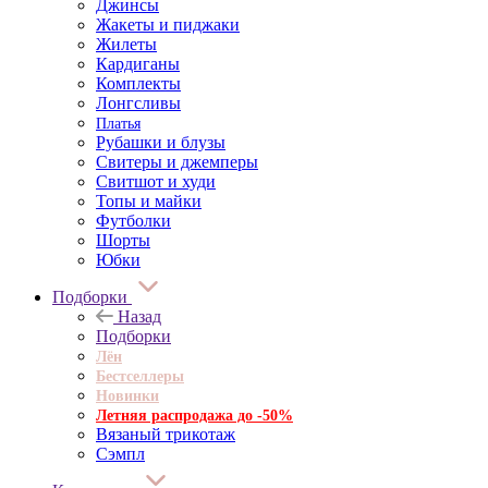
Джинсы
Жакеты и пиджаки
Жилеты
Кардиганы
Комплекты
Лонгсливы
Платья
Рубашки и блузы
Свитеры и джемперы
Свитшот и худи
Топы и майки
Футболки
Шорты
Юбки
Подборки
Назад
Подборки
Лён
Бестселлеры
Новинки
Летняя распродажа до -50%
Вязаный трикотаж
Сэмпл