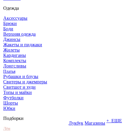
Одежда
Аксессуары
Брюки
Боди
Верхняя одежда
Джинсы
Жакеты и пиджаки
Жилеты
Кардиганы
Комплекты
Лонгсливы
Платья
Рубашки и блузы
Свитеры и джемперы
Свитшот и худи
Топы и майки
Футболки
Шорты
Юбки
Подборки
+ ЕЩЕ
Лукбук
Магазины
Лён