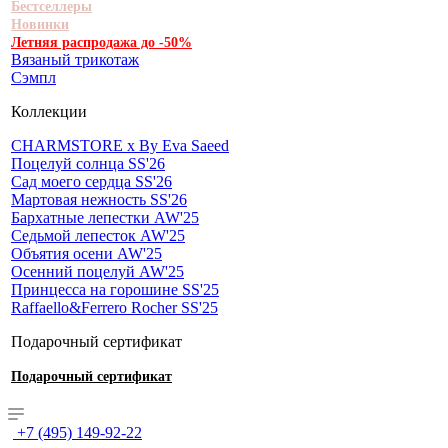
Бестселлеры
Новинки
Летняя распродажа до -50%
Вязаный трикотаж
Сэмпл
Коллекции
CHARMSTORE х By Eva Saeed
Поцелуй солнца SS'26
Сад моего сердца SS'26
Мартовая нежность SS'26
Бархатные лепестки AW'25
Седьмой лепесток AW'25
Объятия осени AW'25
Осенний поцелуй AW'25
Принцесса на горошине SS'25
Raffaello&Ferrero Rocher SS'25
Подарочный сертификат
Подарочный сертификат
+7 (495) 149-92-22