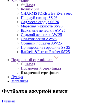
Коллекции
Назад
Коллекции
CHARMSTORE х By Eva Saeed
Поцелуй солнца SS'26
Сад моего сердца SS'26
Мартовая нежность SS'26
Бархатные лепестки AW'25
Седьмой лепесток AW'25
Объятия осени AW'25
Осенний поцелуй AW'25
Принцесса на горошине SS'25
Raffaello&Ferrero Rocher SS'25
Подарочный сертификат
Назад
Подарочный сертификат
Подарочный сертификат
Лукбук
Магазины
Футболка ажурной вязки
Главная
—