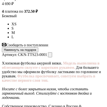
4 690
₽
4
платежа по
372.50 ₽
Бежевый
XS
S
M
L
Сообщить о поступлении
Намекнуть на подарок
Артикул:
CKN-TTS23-0001
Хлопковая футболка ажурной вязки.
Модель выполнена в
облегающем силуэте с коротким рукавом.
Для большего
удобство мы оформили футболку ластиками по горловине и
рукавам.
Футболка просвечивает, советуем выбрать в
качестве первого слоя топ.
Носите с более закрытым низом, чтобы составить
гармоничный выход. Стилизуйте с костюмом двойка и
лодочками.
Собственное производство. Сделано в России.ф